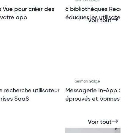
s Vue pour créer des
6 bibliothèques React d'
 votre app
éduquer les utilisateurs
Voir tout
Selman Gökçe
 recherche utilisateur
Messagerie In-App : Exe
prises SaaS
éprouvés et bonnes prat
Voir tout