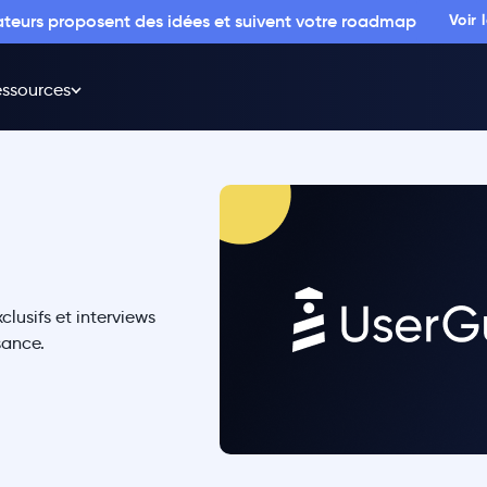
sateurs proposent des idées et suivent votre roadmap
Voir
ssources
lusifs et interviews
ssance.