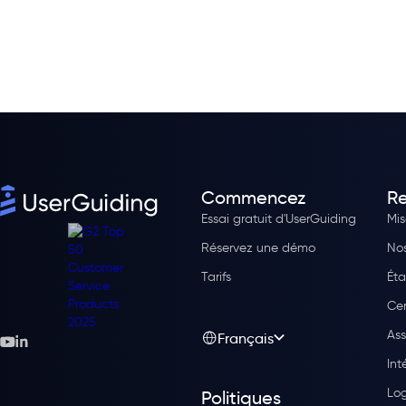
Commencez
Re
Essai gratuit d'UserGuiding
Mis
Réservez une démo
Nos
Tarifs
Éta
Cen
Ass
Français
Int
Log
Politiques