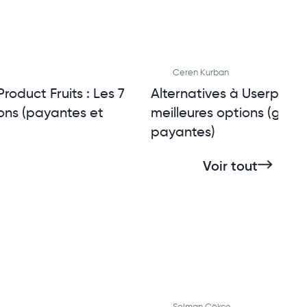
Ceren Kurban
Product Fruits : Les 7
Alternatives à Userpilot :
ions (payantes et
meilleures options (gratu
payantes)
Voir tout
Selman Gökçe