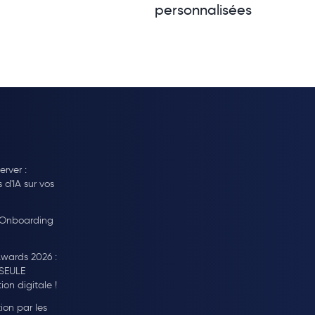
personnalisées
rver :
s d'IA sur vos
 Onboarding
wards 2026 :
 SEULE
on digitale !
ion par les