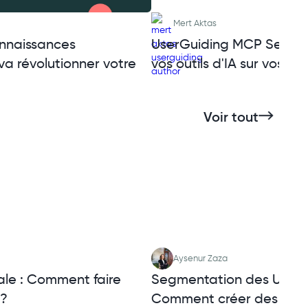
Mert Aktas
nnaissances
UserGuiding MCP Server 
va révolutionner votre
vos outils d'IA sur vos uti
Voir tout
Aysenur Zaza
ale : Comment faire
Segmentation des Utilisa
 ?
Comment créer des exp