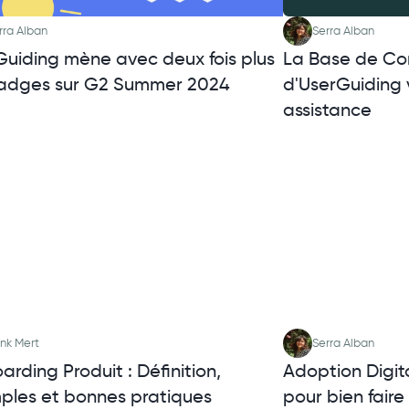
rra Alban
Serra Alban
Guiding mène avec deux fois plus
La Base de Co
adges sur G2 Summer 2024
d'UserGuiding 
assistance
nk Mert
Serra Alban
rding Produit : Définition,
Adoption Digit
ples et bonnes pratiques
pour bien faire