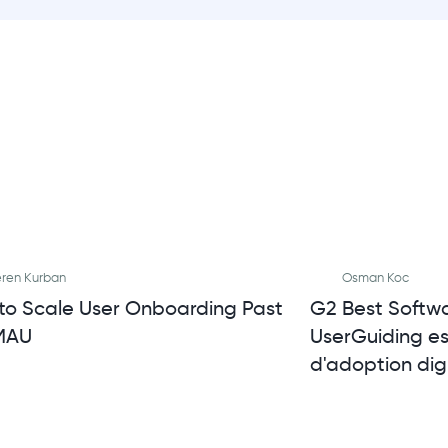
ren Kurban
Osman Koc
to Scale User Onboarding Past
G2 Best Softw
MAU
UserGuiding es
d'adoption digi