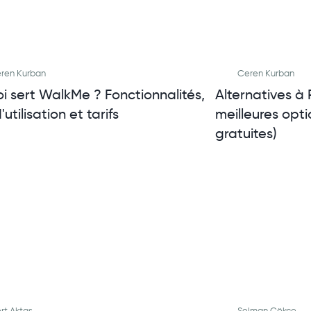
ren Kurban
Ceren Kurban
i sert WalkMe ? Fonctionnalités,
Alternatives à 
'utilisation et tarifs
meilleures opt
gratuites)
rt Aktas
Selman Gökçe