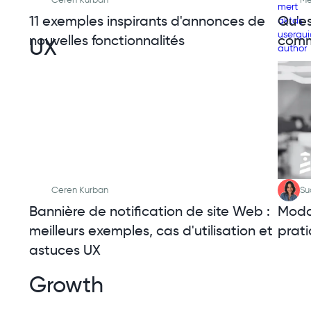
11 exemples inspirants d'annonces de
Qu'es
nouvelles fonctionnalités
comm
UX
Ceren Kurban
Su
Bannière de notification de site Web :
Moda
meilleurs exemples, cas d'utilisation et
prat
astuces UX
Growth