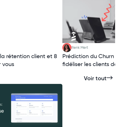
Renk Mert
a rétention client et 8
Prédiction du Churn : 
r vous
fidéliser les clients de v
Voir tout