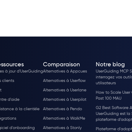
ssources
Comparaison
Notre blog
es à jour d'UserGuiding
Alternatives à Appcues
UserGuiding MCP Se
interrogez vos outil
 clients
Alternatives à Userflow
utilisateurs
t
Alternatives à Userlane
How to Scale User
Past 100 MAU
tre d'aide
Alternatives à Userpilot
G2 Best Software A
istance à la clientèle
Alternatives à Pendo
UserGuiding est la
égrations
Alternatives à WalkMe
plateforme d'adopti
iciel d'onboarding
Alternatives à Stonly
Plateforme d'adopt