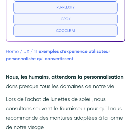
l'expérience utilisateur
PERPLEXITY
Tableaux de bord et pages d'accueil
GROK
personnalisés
GOOGLE AI
Suggestions de contenu personnalisées
Onboarding personnalisé
11 exemples d'expérience utilisateur
Home
/
UX
/
personnalisée qui convertissent
Expériences d'apprentissage
personnalisées
Nous, les humains, attendons la personnalisation
dans presque tous les domaines de notre vie.
Courriels personnalisés
Lors de l'achat de lunettes de soleil, nous
Conclusion
consultons souvent le fournisseur pour qu'il nous
Questions Fréquentes
recommande des montures adaptées à la forme
de notre visage.
Quel est un exemple de stratégie de