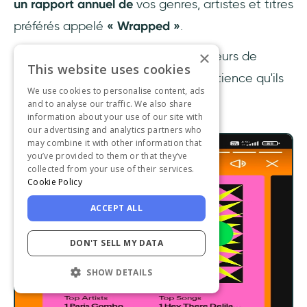
un rapport annuel de
vos genres, artistes et titres
préférés appelé
« Wrapped »
.
×
Je sais que presque tous les utilisateurs de
This website uses cookies
Spotify l'attendent avec plus d'impatience qu'ils
We use cookies to personalise content, ads
n'attendent leur bulletin scolaire.
and to analyse our traffic. We also share
information about your use of our site with
our advertising and analytics partners who
may combine it with other information that
you’ve provided to them or that they’ve
collected from your use of their services.
Cookie Policy
ACCEPT ALL
DON'T SELL MY DATA
SHOW DETAILS