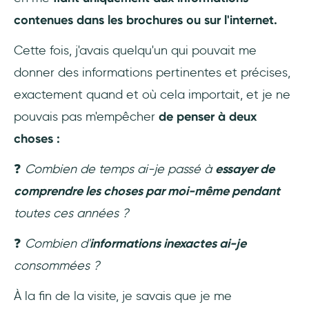
code : UserGuiding
contenues dans les brochures ou sur l'internet.
Logiciel de visite guidée libre et open source
Cette fois, j'avais quelqu'un qui pouvait me
: Shepherd.js
donner des informations pertinentes et précises,
exactement quand et où cela importait, et je ne
3 exemples de visites guidées de sites web
pouvais pas m'empêcher
de penser à deux
1- Evernote
choses :
2- Zakeke
❓
Combien de temps ai-je passé à
essayer de
comprendre les choses par moi-même pendant
3- CitizenShipper
toutes ces années ?
Conclusion
❓
Combien d'
informations inexactes ai-je
Questions Fréquentes
consommées ?
À la fin de la visite, je savais que je me
Quel est le meilleur logiciel pour la création