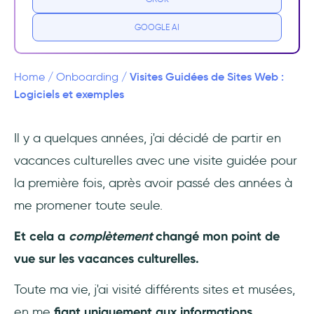
traditionnelles d'éducation des utilisateurs
?
GOOGLE AI
Comment les visites guidées changent la
donne 💡
Visites Guidées de Sites Web :
Home
/
Onboarding
/
Logiciels et exemples
👉 Essayez UserGuiding GRATUITEMENT
Il y a quelques années, j'ai décidé de partir en
1- Concevoir le flux 🎨
vacances culturelles avec une visite guidée pour
2- Choisir une méthode de
la première fois, après avoir passé des années à
développement
me promener toute seule.
3- Créer (et répéter)
Et cela a
complètement
changé mon point de
vue sur les vacances culturelles.
Les meilleurs logiciels de visites guidées de
sites Web
Toute ma vie, j'ai visité différents sites et musées,
en me
fiant uniquement aux informations
Logiciel de visite guidée de sites Web sans