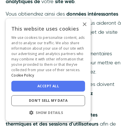
analytiques de
votre
site web
.
Vous obtiendrez ainsi des
données intéressantes
×
que vous pourrez exploiter et qui vous aideront à
This website uses cookies
tracer une voie claire pour votre projet de visite
We use cookies to personalise content, ads
guidée.
and to analyse our traffic. We also share
information about your use of our site with
Ensuite, il s'agit d'effectuer des commentaires
our advertising and analytics partners who
may combine it with other information that
d'utilisateurs et d'obtenir leur avis pour mettre en
you’ve provided to them or that they’ve
collected from your use of their services.
forme les données dont vous disposez.
Cookie Policy
Il s'agit de bonnes données, mais elles doivent
ACCEPT ALL
prendre forme pour que vous puissiez
DON'T SELL MY DATA
commencer à les mettre en œuvre
.
SHOW DETAILS
Enfin, vous devez
enregistrer des cartes
thermiques et des sessions d'utilisateurs
afin de