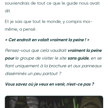
de visites guidées interactives ?
souviendrais de tout ce que le guide nous avait
dit.
Où puis-je trouver un bon exemple de visite
guidée interactive d’un site ou d’un produit
Et je sais que tout le monde, y compris moi-
?
même, a pensé :
À qui incombe la responsabilité de créer des
« Cet endroit en valait vraiment la peine ! »
visites guidées pour les solutions et produits
web ?
Pensez-vous que cela vaudrait
vraiment la peine
pour
le groupe de visiter le site
sans guide
, en se
Qu'est-ce que UserGuiding ?
fiant uniquement à la brochure et aux panneaux
disséminés un peu partout ?
Vous savez où je veux en venir, n'est-ce pas ?