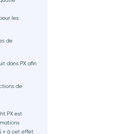
quatre
pour les
es de
it dans PX afin
ctions de
ht PX est
rmations
 » à cet effet.