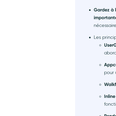
Gardez à l
important
nécessaire,
Les princi
User
abord
Appc
pour u
Wal
Inlin
fonct