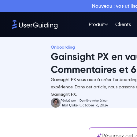
Nouveau : vos utili
Produit
Clients
Résumé
Onboarding
Qu'est-ce que Gainsight PX ?
Gainsight PX en vau
Les fonctionnalités de Gainsight
PX
Commentaires et 6 
1- Engagements
Gainsight PX vous aide à créer l'onboarding 
2- Centres de
expérience. Dans cet article, nous passons e
connaissances
Gainsight PX.
Rédigé par
Dernière mise à jour
3- Cartographie des
Hilal Çökeli
October 16, 2024
produits
4- Analyses approfondies
Tarifs de Gainsight PX
Résumez cet ar