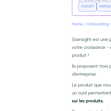
Commentaires sur Gainsight
PX
CHATGPT
PERPLEX
Gainsight PX vs. Gainsight
CS
Home
/
Onboarding
Gainsight PX en vaut-il la
peine ?
Les meilleures alternatives à
Gainsight est une 
Gainsight PX
votre croissance -
1- UserGuiding
produit !
Gainsight PX vs
UserGuiding
Ils proposent trois 
2- Appcues
d'entreprise.
3- WalkMe
Le produit que nous
4- Inline Manual
un outil permettan
5- Pendo
sur les produits.
6- Whatfix