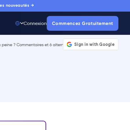
 les nouveautés →
Commencez Gratuitement
Connexion
Top 50 parmi 175
000+ Produits
La seule plateforme
d'adoption digitale
de référence,
approuvée par des
milliers d'acheteurs
entreprise.
EN SAVOIR PLUS