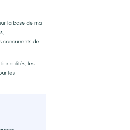
 sur la base de ma
s,
s concurrents de
ionnalités, les
our les