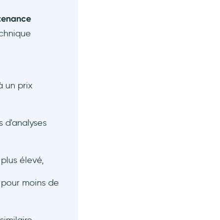
ntenance
echnique
à un prix
 d'analyses
 plus élevé,
t pour moins de