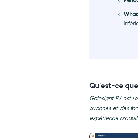
Pend
What
infér
Qu'est-ce que
Gainsight PX est l'
avancés et des fon
expérience produit 