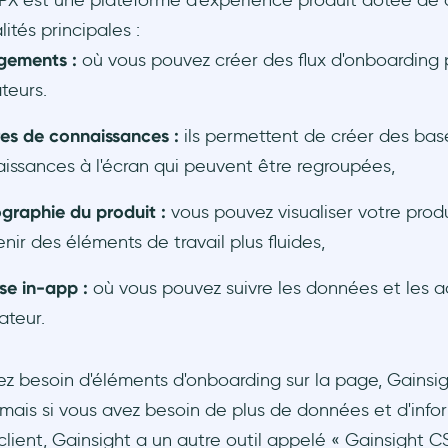
PX est une plateforme d'expérience produit dotée de 
ités principales :
gements :
où vous pouvez créer des flux d'onboarding 
ateurs.
es de connaissances :
ils permettent de créer des bas
issances à l'écran qui peuvent être regroupées,
graphie du produit :
vous pouvez visualiser votre produ
enir des éléments de travail plus fluides,
se in-app :
où vous pouvez suivre les données et les a
sateur.
ez besoin d'éléments d'onboarding sur la page, Gainsig
 mais si vous avez besoin de plus de données et d'info
client, Gainsight a un autre outil appelé « Gainsight CS