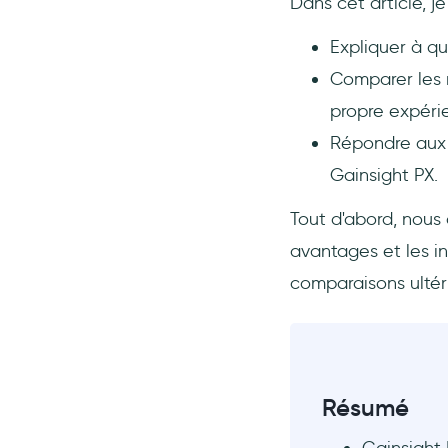
Dans cet article, je 
Tableau de comparaison des
meilleures alternatives à
Gainsight PX
Expliquer à quo
Questions Fréquentes
Comparer les m
Combien coûte Gainsight PX
propre expérie
?
Répondre aux 
Quelles sont les meilleures
Gainsight PX.
alternatives à Gainsight PX
?
Tout d'abord, nous 
Salesforce possède-t-il
avantages et les in
Gainsight ?
comparaisons ultér
Qui devrait utiliser Gainsight
PX ?
Gainsight est-il un CRM ?
Résumé