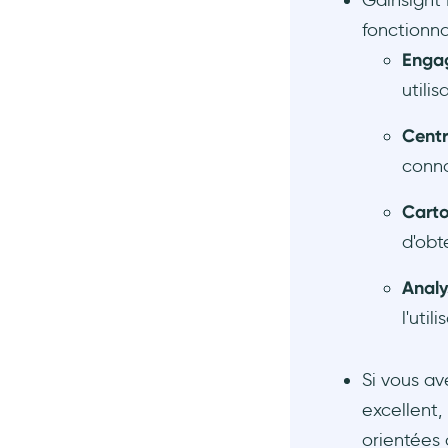
Gainsight 
fonctionnal
Enga
utilis
Centr
conna
Carto
d'obt
Analy
l'utili
Si vous av
excellent,
orientées 