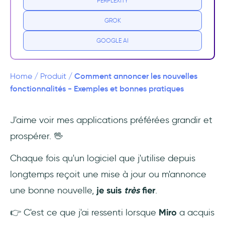
PERPLEXITY
Pourquoi annoncer de nouvelles
GROK
fonctionnalités de la bonne manière ?
GOOGLE AI
1- Meilleure adoption du produit 🧩
2- Diminution de la frustration des
Comment annoncer les nouvelles
Home
/
Produit
/
utilisateurs
fonctionnalités - Exemples et bonnes pratiques
3- Réengager les utilisateurs inactifs 😴
J'aime voir mes applications préférées grandir et
prospérer. 🖖
Qu'est-ce qui définit une bonne annonce de
nouvelle fonctionnalité ?
Chaque fois qu'un logiciel que j'utilise depuis
1- Utiliser les bons modèles UX in-app
longtemps reçoit une mise à jour ou m'annonce
une bonne nouvelle,
je suis
très
fier
.
2- Partager avec les bons publics
👉 C'est ce que j'ai ressenti lorsque
Miro
a acquis
3- Annonces multicanaux