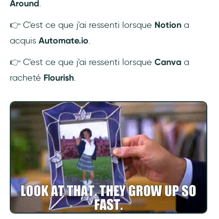
Around
.
Top 3 des meilleurs exemples d'annonces de
👉 C'est ce que j'ai ressenti lorsque
Notion
a
nouvelles fonctionnalités
acquis
Automate.io
.
Annonces par courriel : ClickUp
👉 C'est ce que j'ai ressenti lorsque
Canva
a
racheté
Flourish
.
Annonces dans l'application : Twitter
Annonces sur les médias sociaux :
YouTube
Comment annoncer de nouvelles
fonctionnalités de la bonne manière - en 5
étapes
1- Connaître son produit
2- Faire des recherches