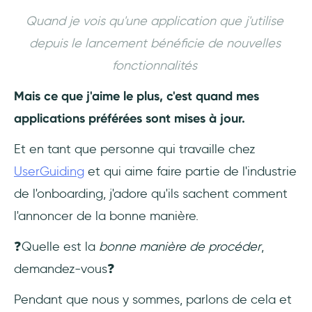
3- Utiliser les bons produits
Quand je vois qu'une application que j'utilise
depuis le lancement bénéficie de nouvelles
Annoncer les fonctionnalités comme un pro :
fonctionnalités
avec UserGuiding 🚀
Mais ce que j'aime le plus, c'est quand mes
👉 Testez UserGuiding GRATUITEMENT 👈
applications préférées sont mises à jour.
4- Lancer sur les bons canaux et au bon
Et en tant que personne qui travaille chez
moment
UserGuiding
et qui aime faire partie de l'industrie
5- Analyser et documenter pour l'avenir
de l'onboarding, j'adore qu'ils sachent comment
l'annoncer de la bonne manière.
Conclusion
❓Quelle est la
bonne manière de procéder
,
Questions Fréquentes
demandez-vous❓
Pourquoi l'annonce d'une nouvelle
Pendant que nous y sommes, parlons de cela et
fonctionnalité est-elle importante ?