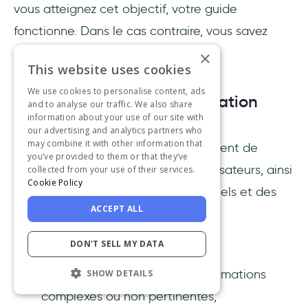
vous atteignez cet objectif, votre guide
fonctionne. Dans le cas contraire, vous savez
exactement ce qu'il faut ajuster.
×
This website uses cookies
We use cookies to personalise content, ads
Concentrez-vous sur la création
and to analyse our traffic. We also share
d'un design convivial
information about your use of our site with
our advertising and analytics partners who
may combine it with other information that
Les guides de produits vous permettent de
you’ve provided to them or that they’ve
communiquer de la valeur à vos utilisateurs, ainsi
collected from your use of their services.
Cookie Policy
que de fournir des conseils contextuels et des
ACCEPT ALL
informations.
Toutefois, si votre guide…
DON'T SELL MY DATA
Submerge les utilisateurs d'informations
SHOW DETAILS
complexes ou non pertinentes,