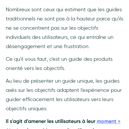
Soyez clair et concis dans les étapes de
Nombreux sont ceux qui estiment que les guides
votre guide
traditionnels ne sont pas à la hauteur parce qu'ils
Ajoutez des éléments interactifs pour
ne se concentrent pas sur les objectifs
augmenter l'engagement
individuels des utilisateurs, ce qui entraîne un
désengagement et une frustration.
Utilisez la puissance des visuels et de la
microcopie
Ce qu'il vous faut, c'est un guide des produits
orienté vers les objectifs.
Créez un guide personnalisé et facile à
suivre
Au lieu de présenter un guide unique, les guides
Créez des récits attrayants
axés sur les objectifs adaptent l'expérience pour
guider efficacement les utilisateurs vers leurs
Rédigez des appels à l'action (CTA) et des
objectifs uniques.
boutons efficaces
Il s'agit d'amener les utilisateurs à leur
moment «
Testez et optimisez votre guide d'adoption