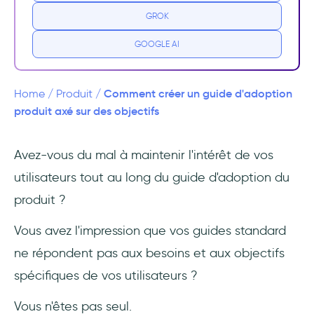
Réduire le Time to Value (TTV)
GROK
Augmenter la découverte et l'activation des
GOOGLE AI
fonctionnalités clés
Déterminez des objectifs clairs (pour vous et
Comment créer un guide d'adoption
Home
/
Produit
/
vos utilisateurs)
produit axé sur des objectifs
Comprenez votre public cible et ses
Avez-vous du mal à maintenir l'intérêt de vos
besoins
utilisateurs tout au long du guide d'adoption du
Identifiez les actions clés des utilisateurs et
produit ?
les résultats souhaités
Vous avez l'impression que vos guides standard
Fixez des objectifs SMART
ne répondent pas aux besoins et aux objectifs
spécifiques de vos utilisateurs ?
Concentrez-vous sur la création d'un design
convivial
Vous n'êtes pas seul.