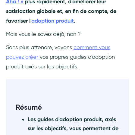
Aha ! »
plus rapidement, d'améliorer leur
produit
satisfaction globale et, en fin de compte, de
Effectuez des tests de convivialité et des
favoriser l'
adoption produit
.
tests A/B
Mais vous le savez déjà, non ?
Recueillez les commentaires des
utilisateurs
Sans plus attendre, voyons
comment vous
pouvez créer
vos propres guides d'adoption
Meilleures pratiques pour les guides axés sur
produit axés sur les objectifs.
les objectifs
Gardez votre guide concentré
Priorisez la création de valeur
Résumé
Personnalisez l'expérience
Les guides d'adoption produit, axés
Conclusion
sur les objectifs, vous permettent de