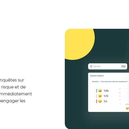
nquêtes sur
à risque et de
z immédiatement
éengager les