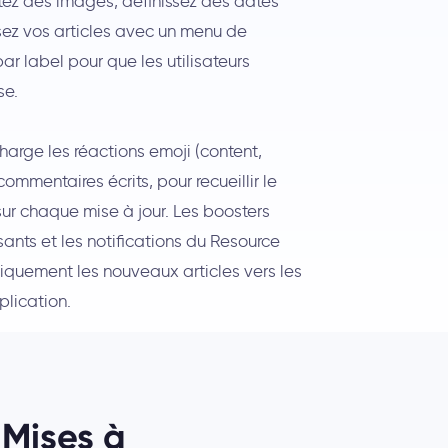
tez des images, définissez des dates
sez vos articles avec un menu de
par label pour que les utilisateurs
se.
harge les réactions emoji (content,
commentaires écrits, pour recueillir le
 sur chaque mise à jour. Les boosters
sants et les notifications du Resource
quement les nouveaux articles vers les
plication.
 Mises à