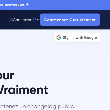
 les nouveautés →
Commencez Gratuitement
Connexion
our
 Vraiment
intenez un changelog public.