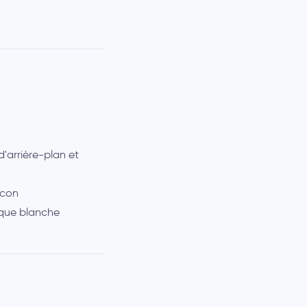
d'arrière-plan et
icon
rque blanche