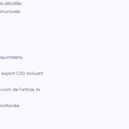
s détaillés
structurée
 quotidiens,
ec export CSV incluant
nom de l'article, la
profondie