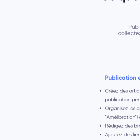
Publ
collecte
Publication 
Créez des artic
publication per
Organisez les ar
"Amélioration") 
Rédigez des bro
Ajoutez des lie