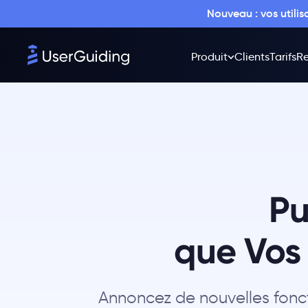
Nouveau : vos utili
Produit
Clients
Tarifs
Re
Pu
que Vos 
Annoncez de nouvelles fonct