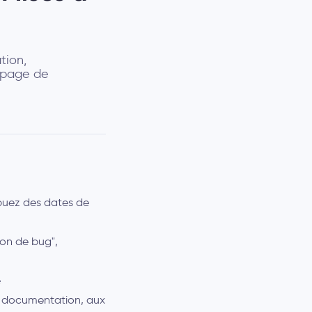
tion,
e page de
ibuez des dates de
tion de bug",
e
la documentation, aux