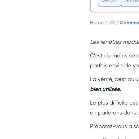
CHATGPT
PERPLEX
Pourquoi avez-vous besoin
d'un modal UX ?
Un modal est-il une fenêtre
Comment 
Home
/
UX
/
contextuelle ?
En quoi sont-ils similaires ?
Les fenêtres modale
Différences entre les modales
et les popups
C'est du moins ce 
7 superbes exemples de boîtes
parfois envie de vo
modales pour s'inspirer
1- ClickUp
La vérité, c'est qu
2- Typeform
bien utilisée.
3- Pinterest
Le plus difficile es
4- Grammar.ly
en parlerons dans 
5- Visme
Préparez-vous à sav
6- Flourish
7- Cuepath