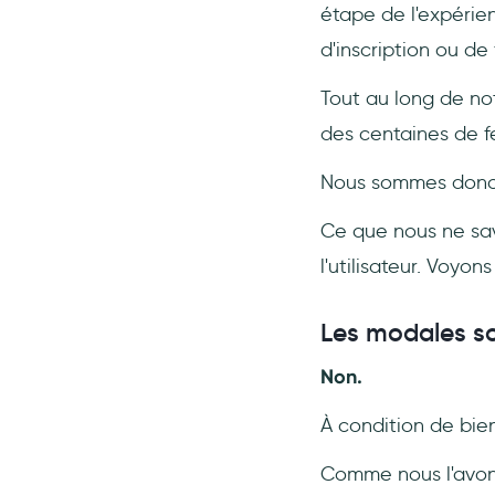
étape de l'expérien
défilables ?
d'inscription ou de 
Que puis-je utiliser à la place
d'un modal ?
Tout au long de not
Quand dois-je utiliser des
modales ?
des centaines de f
Nous sommes donc 
Ce que nous ne savo
l'utilisateur. Voyon
Les modales son
Non.
À condition de bien
Comme nous l'avons