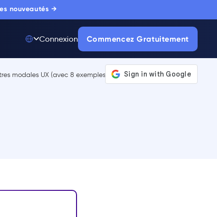
 les nouveautés →
Commencez Gratuitement
Connexion
Top 50 parmi 175
000+ Produits
La seule plateforme
d'adoption digitale
de référence,
approuvée par des
milliers d'acheteurs
entreprise.
EN SAVOIR PLUS