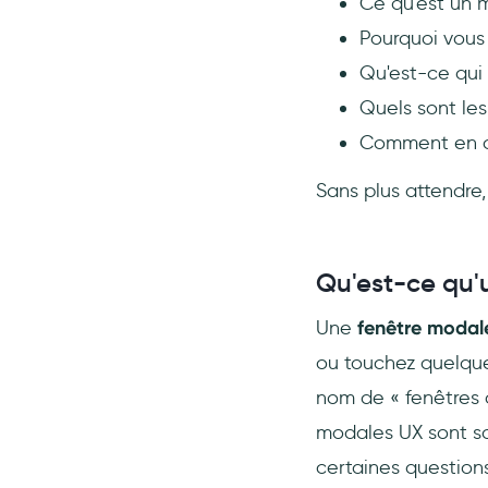
Ce qu'est un 
8- Grove HR
Pourquoi vous
Comment créer une fenêtre
Qu'est-ce qui
modale UX en 5 minutes (ou en 5
heures) ?
Quels sont les
Méthode 1 : Création de
Comment en cr
modales UX sans code
Sans plus attendre,
Méthode 2 : La méthode la
plus difficile pour créer des
modales UX
Conclusion
Qu'est-ce qu'
Questions Fréquentes
Une
fenêtre moda
Qu'est-ce qu'un modal dans
ou touchez quelque
la conception UI ?
nom de « fenêtres 
Que sont les modales dans la
conception d'un site web
modales UX sont sou
?
certaines questions
Les modales sont-elles