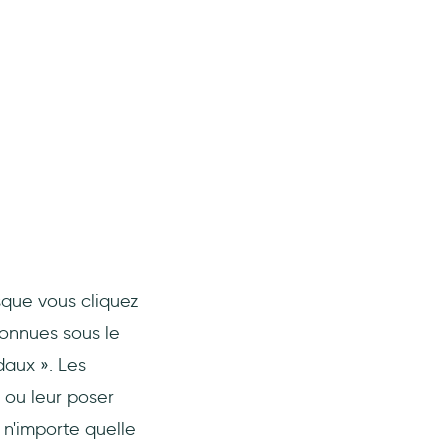
sque vous cliquez
onnues sous le
daux ». Les
s ou leur poser
 n'importe quelle