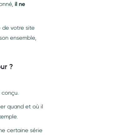
donné,
il ne
 de votre site
s son ensemble,
eur ?
n conçu.
er quand et où il
xemple.
ne certaine série