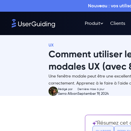
Nouveau : vos utili
Produit
Clients
UX
Comment utiliser le
modales UX (avec 
Une fenêtre modale peut être une excellente 
Qu'est-ce qu'un modal UX ?
correctement. Apprenez à le faire à l'aide 
Rédigé par
Dernière mise à jour
Les modales sont-elles
Serra Alban
September 19, 2024
mauvaises pour l'interface
utilisateur ?
Alors, les modales sont-elles
une bonne interface
Résumez cet ar
utilisateur ?