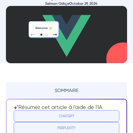
Selman Gökçe
October 29, 2024
SOMMAIRE
Qu'est-ce qu'un guide d'onboarding Vue ?
Résumez cet article à l'aide de l'IA
Obtenir l'engagement des utilisateurs
CHATGPT
PERPLEXITY
Les 4 meilleures bibliothèques d'onboarding