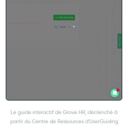
Le guide interactif de Grove HR, déclenché à
partir du Centre de Ressources d'UserGuiding