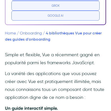
de Vue
GROK
1- Vue Shepherd
GOOGLE AI
2- Vue Tour
4 bibliothèques Vue pour créer
Home
/
Onboarding
/
3- Vue Intro.js
des guides d'onboarding
4- Vue Tour de Salamanderbe
Simple et flexible, Vue a récemment gagné en
popularité parmi les frameworks JavaScript.
Questions Fréquentes
La variété des applications que vous pouvez
Quelles sont les meilleures bibliothèques de
guides d'onboarding pour Vue ?
créer avec Vue est pratiquement illimitée, mais
nous connaissons tous un composant dont toute
Une bibliothèque open-source est-elle le
application digne de ce nom a besoin :
meilleur moyen d'onboarder les utilisateurs
dans Vue ?
Un guide interactif simple.