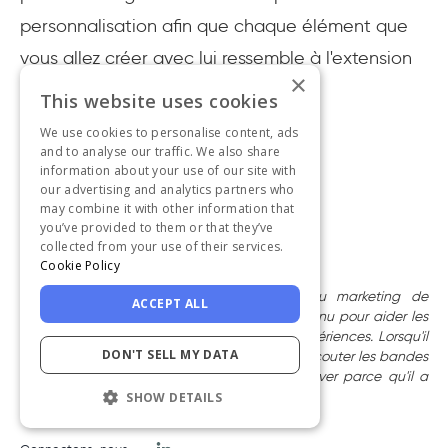
personnalisation afin que chaque élément que
vous allez créer avec lui ressemble à l'extension
×
de votre produit.
This website uses cookies
We use cookies to personalise content, ads
and to analyse our traffic. We also share
information about your use of our site with
our advertising and analytics partners who
Rédigé par :
may combine it with other information that
you’ve provided to them or that they’ve
Selman Gökçe
collected from your use of their services.
Former Content Marketing Lead
Cookie Policy
Selman Gokce est l'ancien responsable du marketing de
ACCEPT ALL
contenu chez UserGuiding. Il a créé du contenu pour aider les
équipes de produits à créer de meilleures expériences. Lorsqu'il
DON'T SELL MY DATA
n'écrit pas, vous pouvez le trouver en train d'écouter les bandes
originales de LOTR en cuisinant ou de s'énerver parce qu'il a
perdu dans un jeu vidéo.
SHOW DETAILS