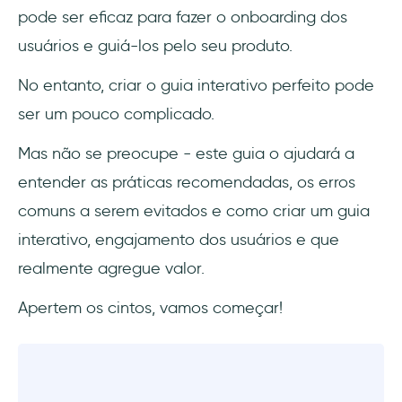
para tarefas mais complicadas
pode ser eficaz para fazer o onboarding dos
usuários e guiá-los pelo seu produto.
Você pode coletar dados valiosos sobre o
comportamento do usuário
No entanto, criar o guia interativo perfeito pode
ser um pouco complicado.
Como criar guias interativos eficazes de
produtos em 5 etapas simples
Mas não se preocupe - este guia o ajudará a
entender as práticas recomendadas, os erros
Defina o caminho para o momento Aha
comuns a serem evitados e como criar um guia
Defina as barreiras para alcançar o
interativo, engajamento dos usuários e que
momento Aha
realmente agregue valor.
Segmente os usuários para uma experiência
Apertem os cintos, vamos começar!
personalizada
Projete o fluxo como uma experiência
geral