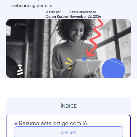
onboarding perfeito.
Escrito por
Última atualização
Ceren Kurban
November 29, 2024
ÍNDICE
Resumo
Resuma este artigo com IA
O que é um guia interativo do produto?
CHATGPT