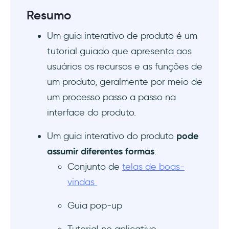
Crie e inicie seu guia interativo
Resumo
Um guia interativo de produto é um
Aperfeiçoando os guias interativos de seus
produtos: erros comuns e suas soluções
tutorial guiado que apresenta aos
usuários os recursos e as funções de
Erro nº 1: Sobrecarregar os usuários
um produto, geralmente por meio de
um processo passo a passo na
Erro nº 2: Negligenciar a clareza e a
consistência
interface do produto.
Erro nº 3: Ignorar o feedback do usuário
Um guia interativo do produto
pode
assumir diferentes formas
:
Exemplos de guias interativos de produtos
Conjunto de
telas de boas-
para inspiração
vindas
Remote
Guia pop-up
Salesforce