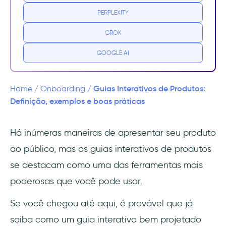
PERPLEXITY
Tipos de guias interativos de produtos
GROK
Quais produtos devem usar guias
interativos?
GOOGLE AI
Casos de uso dos guias interativos de
produtos
Guias Interativos de Produtos:
Home
/
Onboarding
/
Definição, exemplos e boas práticas
Benefícios dos guias interativos de produtos
para as empresas
Há inúmeras maneiras de apresentar seu produto
ao público, mas os guias interativos de produtos
Você pode fornecer uma introdução
estruturada e orientada ao produto
se destacam como uma das ferramentas mais
poderosas que você pode usar.
Você pode converter mais leads em clientes
pagantes
Se você chegou até aqui, é provável que já
saiba como um guia interativo bem projetado
Você pode liberar sua equipe de suporte