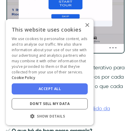
×
This website uses cookies
We use cookies to personalise content, ads
and to analyse our traffic. We also share
information about your use of our site with
our advertising and analytics partners who
may combine it with other information that
you’ve provided to them or that they’ve
A CitizenShipper aciona esse guia interativo para
collected from your use of their services.
os visitantes do site móvel, guiando-os por cada
Cookie Policy
seção do painel inicial e explicando o que cada
ACCEPT ALL
uma significa e representa.
DON'T SELL MY DATA
👉🏻
Confira o onboarding bem-sucedido da
SHOW DETAILS
CitizenShipper em mais detalhes.
✅
O que há de bom nesse exemplo?