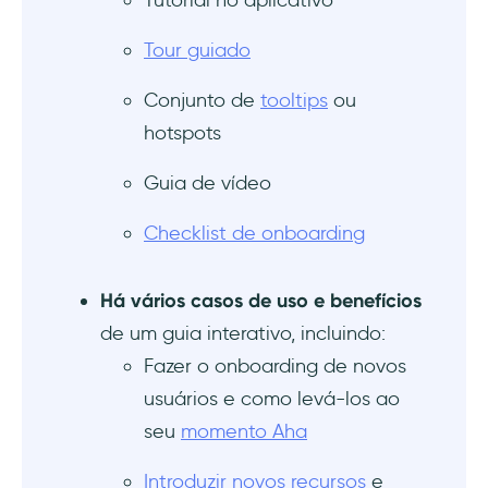
Tutorial no aplicativo
UserGuiding
Tour guiado
Exemplos de guias interativos de produtos
Conjunto de
tooltips
ou
mal executados
hotspots
PostHog
Guia de vídeo
Clay
Checklist de onboarding
Quem seguir para se manter atualizado
Há vários casos de uso e benefícios
Wes Bush
de um guia interativo, incluindo:
Fazer o onboarding de novos
Ramli John
usuários e como levá-los ao
Conclusão
seu
momento Aha
Perguntas Frequentes
Introduzir novos recursos
e