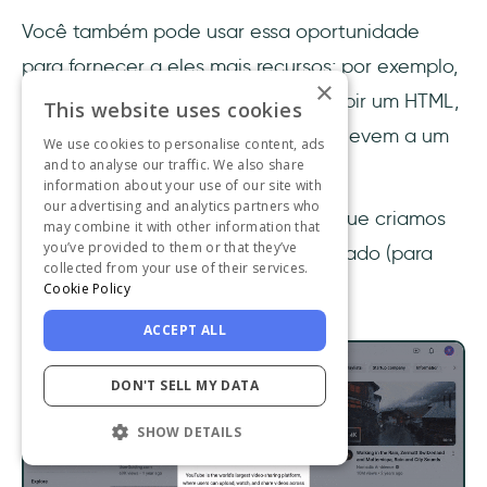
Você também pode usar essa oportunidade
para fornecer a eles mais recursos; por exemplo,
×
você pode adicionar outro guia, exibir um HTML,
This website uses cookies
incorporar um vídeo ou botões que levem a um
We use cookies to personalise content, ads
and to analyse our traffic. We also share
URL e a uma pesquisa.
information about your use of our site with
our advertising and analytics partners who
Veja como os guias passo a passo que criamos
may combine it with other information that
you’ve provided to them or that they’ve
aparecem no formulário pré-visualizado (para
collected from your use of their services.
ambos os segmentos):
Cookie Policy
ACCEPT ALL
DON'T SELL MY DATA
SHOW DETAILS