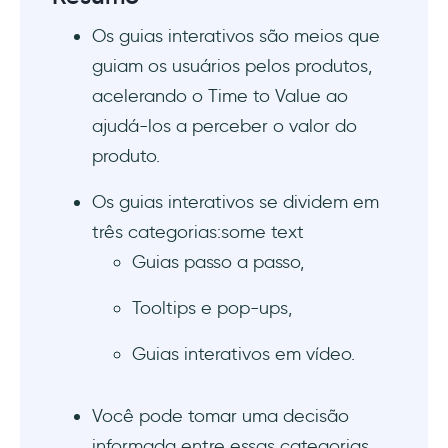
As 5 melhores ferramentas de guia interativo
para alta adoção
Os guias interativos são meios que
guiam os usuários pelos produtos,
Conclusão
acelerando o Time to Value ao
Perguntas Frequentes
ajudá-los a perceber o valor do
produto.
O que é um guia interativo?
Os guias interativos se dividem em
Quais são as melhores ferramentas de guias
três categorias:some text
interativos?
Guias passo a passo,
O que é um software de guia interativo?
Tooltips e pop-ups,
Guias interativos em vídeo.
Você pode tomar uma decisão
informada entre essas categorias