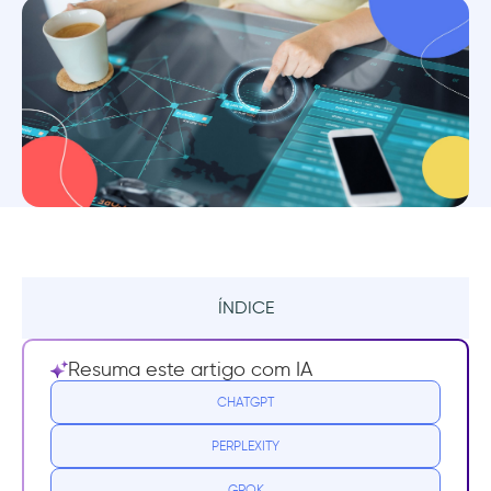
ÍNDICE
Resumo
Resuma este artigo com IA
O que é um guia interativo?
CHATGPT
PERPLEXITY
Por que você precisa de guias interativos?
GROK