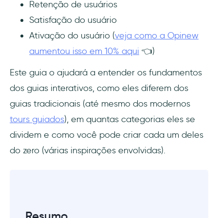
Retenção de usuários
Como escolher entre esses três?
Satisfação do usuário
Guias interativos vs Tutoriais tradicionais
Ativação do usuário (
veja como a Opinew
aumentou isso em 10% aqui
👈)
Boas práticas para a criação de guias
interativos eficazes
Este guia o ajudará a entender os fundamentos
dos guias interativos, como eles diferem dos
1- Foque no uso, não no seu produto
guias tradicionais (até mesmo dos modernos
2- Defina claramente seu momento Aha
tours guiados
), em quantas categorias eles se
dividem e como você pode criar cada um deles
3- Torne-o digerível com instruções claras e
do zero (várias inspirações envolvidas).
concisas
4- Incorpore mecanismos de feedback
O que é um software de guia interativo?
Resumo