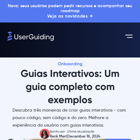
Novo: seus usuários podem pedir recursos e acompanhar seu
roadmap
Veja as novidades →
Onboarding
Guias Interativos: Um
guia completo com
exemplos
Descubra três maneiras de criar guias interativos - com
pouco código, sem código e do zero. Melhore a
experiência do usuário com guias interativos.
Escrito por
Última atualização
Renk Mert
December 16, 2024