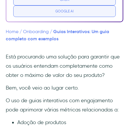
1- Engajar os usuários para aumentar a
adoção
GOOGLE AI
2- Aprimorar o processo de aprendizado
para retenção
Guias Interativos: Um guia
Home
/
Onboarding
/
completo com exemplos
3- Minimizar os tíquetes de suporte com um
melhor entendimento
Está procurando uma solução para garantir que
os usuários entendam completamente como
Os 3 tipos principais de guias interativos
obter o máximo de valor do seu produto?
1- Guias passo a passo
Bem, você veio ao lugar certo.
2- Tooltips e pop-ups
O uso de guias interativos com engajamento
3- Guias interativos em vídeo
pode aprimorar várias métricas relacionadas a:
Seção de recapitulação
Adoção de produtos