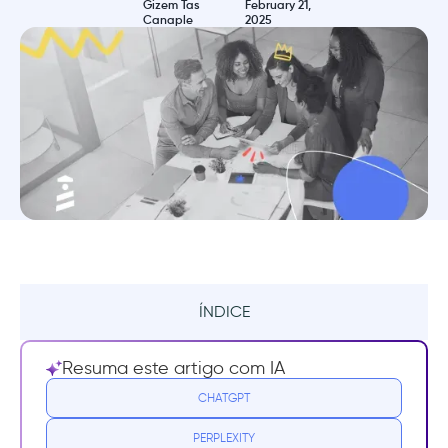
Gizem Tas
February 21,
Canaple
2025
ÍNDICE
Resumo
Resuma este artigo com IA
O que é uma experiência de produto
CHATGPT
personalizada?
PERPLEXITY