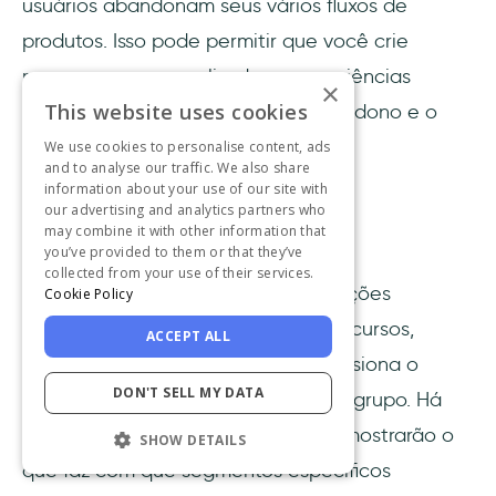
usuários abandonam seus vários fluxos de
produtos. Isso pode permitir que você crie
mensagens personalizadas e experiências
×
This website uses cookies
personalizadas que reduzam o abandono e o
churn para cada segmento.
We use cookies to personalise content, ads
and to analyse our traffic. We also share
information about your use of our site with
our advertising and analytics partners who
may combine it with other information that
you’ve provided to them or that they’ve
collected from your use of their services.
O Amplitude permite rastrear interações
Cookie Policy
específicas de usuários com seus recursos,
ACCEPT ALL
ajudando-o a entender o que impulsiona o
DON'T SELL MY DATA
engajamento dos usuários de cada grupo. Há
também análises de retenção que mostrarão o
SHOW DETAILS
que faz com que segmentos específicos