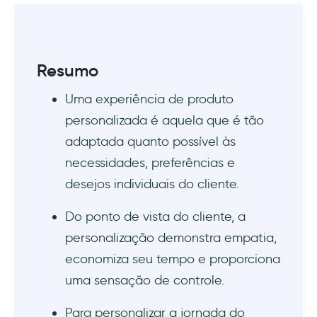
Perguntas Frequentes
Qual é um exemplo de experiência de
Resumo
produto personalizada?
Uma experiência de produto
Como posso criar uma experiência de
personalizada é aquela que é tão
produto personalizada?
adaptada quanto possível às
Quais são os benefícios de uma experiência
necessidades, preferências e
pessoal com o produto?
desejos individuais do cliente.
Do ponto de vista do cliente, a
personalização demonstra empatia,
economiza seu tempo e proporciona
uma sensação de controle.
Para personalizar a jornada do