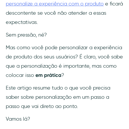
Desafios comuns para personalizar a
personalize a experiência com o produto
e ficará
experiência do produto
descontente se você não atender a essas
expectativas.
Evite a personalização excessiva
Sem pressão, né?
Lide com a privacidade dos dados
Mas como você pode personalizar a experiência
Esteja ciente das limitações técnicas
de produto dos seus usuários? É claro, você sabe
Bons exemplos de experiências
que a personalização é importante, mas como
personalizadas com produtos
colocar isso
em prática
?
Crunch
Este artigo resume tudo o que você precisa
saber sobre personalização em um passo a
Flowla
passo que vai direto ao ponto.
Igus
Vamos lá?
Conclusão