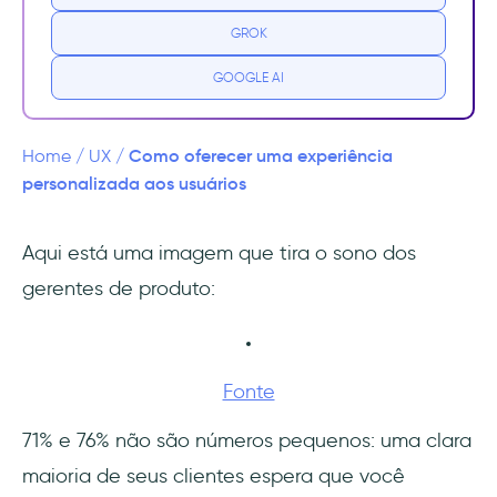
Benefícios de uma experiência
GROK
personalizado para seu cliente
GOOGLE AI
Como personalizar a experiência de produto
de seu cliente
Como oferecer uma experiência
Home
/
UX
/
Passo 1: Entenda profundamente seus
personalizada aos usuários
clientes
Aqui está uma imagem que tira o sono dos
Passo 2: Use a tecnologia para atingir todo o
gerentes de produto:
seu potencial
Passo 3: Escolha as estratégias de
personalização mais adequadas
Fonte
Passo 4: Meça e otimize a personalização
71% e 76% não são números pequenos: uma clara
continuamente
maioria de seus clientes espera que você