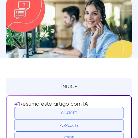
ÍNDICE
O que é a carga do suporte ao cliente?
Resuma este artigo com IA
Qual a importância em reduzir a carga do
CHATGPT
suporte
PERPLEXITY
1. O atendimento ao cliente é o rosto da
GROK