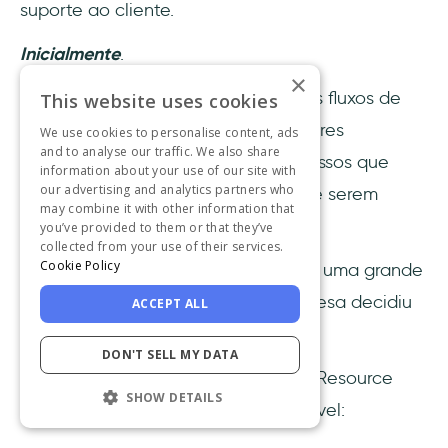
suporte ao cliente.
Inicialmente
.
×
A empresa não conseguia criar bons fluxos de
This website uses cookies
onboarding com seus desenvolvedores
We use cookies to personalise content, ads
and to analyse our traffic. We also share
ocupados o tempo todo, e os processos que
information about your use of our site with
our advertising and analytics partners who
conseguiram criar estavam longe de serem
may combine it with other information that
perfeitos.
you’ve provided to them or that they’ve
collected from your use of their services.
Cookie Policy
Sabendo que isso também levaria a uma grande
carga no suporte ao cliente, a empresa decidiu
ACCEPT ALL
enfrentar o problema.
DON'T SELL MY DATA
Confira o modal de onboarding e o Resource
SHOW DETAILS
Center para um suporte mais acessível: