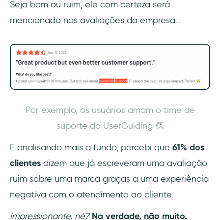
Seja bom ou ruim, ele com certeza será
Uma nova abordagem no autoatendimento:
mencionado nas avaliações da empresa…
Resource Centers 🧑‍💻
👉 Teste a UserGuiding agora! 👈
5. Crie novos fluxos de suporte
6. Acompanhe os resultados
Por exemplo, os usuários amam o time de
7. Teste, otimize e atualize
suporte da UserGuiding 👏
3 exemplos de redução de tickets de
E analisando mais a fundo, percebi que
61% dos
suporte
clientes
dizem que já escreveram uma avaliação
1 - Grove HR
ruim sobre uma marca graças a uma experiência
negativa com o atendimento ao cliente.
2- Cuepath
Impressionante, né?
Na verdade, não muito.