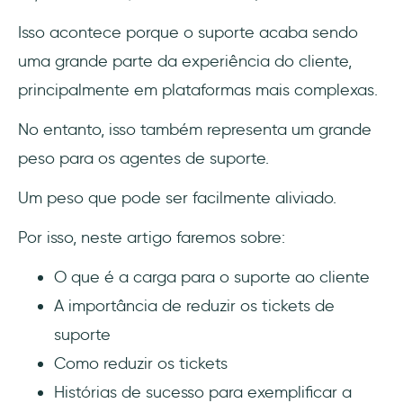
3 - CitizenShipper
Isso acontece porque o suporte acaba sendo
As 3 melhores ferramentas para reduzir a
uma grande parte da experiência do cliente,
carga do suporte
principalmente em plataformas mais complexas.
1. Zendesk: atendimento ao cliente
No entanto, isso também representa um grande
completo
peso para os agentes de suporte.
2. UserGuiding: onboarding para diminuir a
Um peso que pode ser facilmente aliviado.
carga desde o início
Por isso, neste artigo faremos sobre:
3. Helpjuice: uma base de conhecimento
melhor
O que é a carga para o suporte ao cliente
A importância de reduzir os tickets de
Conclusão
suporte
Perguntas Frequentes
Como reduzir os tickets
Histórias de sucesso para exemplificar a
Como gerenciar os tickets de suporte?