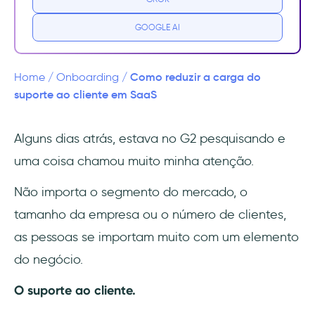
empresa 🧑‍💻
GOOGLE AI
2. Quanto menor a carga de suporte, maior a
qualidade do atendimento 📈
Como reduzir a carga do
Home
/
Onboarding
/
3. Mais oportunidades de autoatendimento
suporte ao cliente em SaaS
💁
Alguns dias atrás, estava no G2 pesquisando e
Como reduzir a carga do suporte?
uma coisa chamou muito minha atenção.
1. Pense nas avaliações e nos feedbacks dos
Não importa o segmento do mercado, o
colaboradores
tamanho da empresa ou o número de clientes,
2. Avalie o fluxo de trabalho existente
as pessoas se importam muito com um elemento
do negócio.
3. Use as ferramentas certas
O suporte ao cliente.
4. Escolha pelo autoatendimento