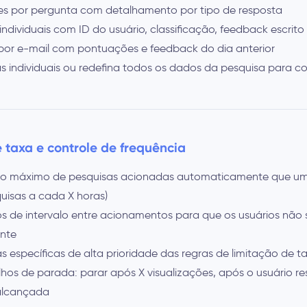
ises por pergunta com detalhamento por tipo de resposta
individuais com ID do usuário, classificação, feedback escrit
por e-mail com pontuações e feedback do dia anterior
as individuais ou redefina todos os dados da pesquisa para 
 taxa e controle de frequência
ro máximo de pesquisas acionadas automaticamente que um
quisas a cada X horas)
os de intervalo entre acionamentos para que os usuários não
nte
s específicas de alta prioridade das regras de limitação de t
ilhos de parada: parar após X visualizações, após o usuário 
alcançada