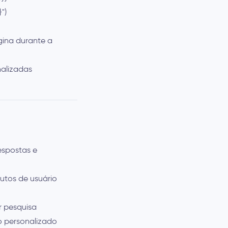
")
gina durante a
nalizadas
espostas e
utos de usuário
r pesquisa
do personalizado