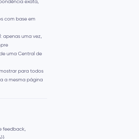
spondência exata,
dos com base em
l: apenas uma vez,
mpre
 de uma Central de
mostrar para todos
ara a mesma página
e feedback,
}}