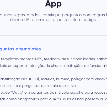
App
quisas segmentadas, ramifique perguntas com regras 
deixe a IA resumir as respostas. Sem código.
rguntas e templates
emplates prontos: NPS, feedback de funcionalidades, sati
kets de suporte, retenção de churn, solicitações de funcional
lassificação NPS (0-10), estrelas, número, polegar para cima/b
ck escrito e perguntas de escala descritiva
pção "Outro" em perguntas de múltipla escolha para respost
as como obrigatórias para que os usuários não possam pula