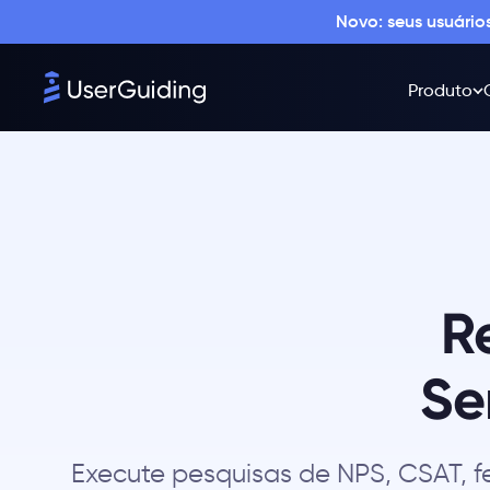
Novo: seus usuári
Produto
R
Se
Execute pesquisas de NPS, CSAT, f