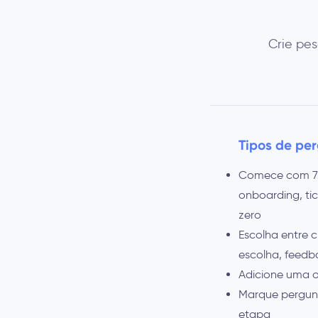
Crie pes
Tipos de pe
Comece com 7 t
onboarding, tic
zero
Escolha entre c
escolha, feedba
Adicione uma o
Marque pergunt
etapa