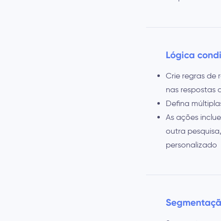
Lógica condi
Crie regras d
nas respostas a
Defina múltipl
As ações inclue
outra pesquisa,
personalizado
Segmentaçã