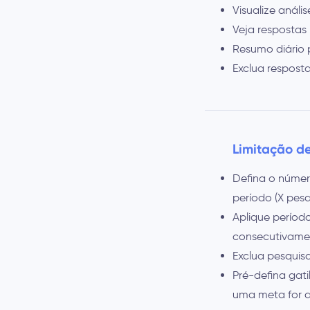
Visualize anál
Veja respostas 
Resumo diário 
Exclua respost
Limitação de
Defina o núme
período (X pes
Aplique períod
consecutivame
Exclua pesquisa
Pré-defina gat
uma meta for 