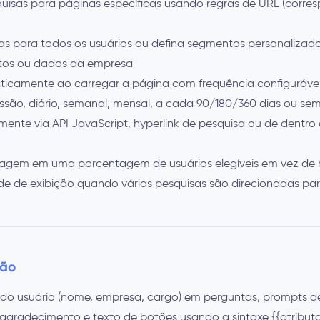
isas para páginas específicas usando regras de URL (corre
as para todos os usuários ou defina segmentos personaliza
ntos ou dados da empresa
icamente ao carregar a página com frequência configuráve
ssão, diário, semanal, mensal, a cada 90/180/360 dias ou se
ente via API JavaScript, hyperlink de pesquisa ou de dentro
agem em uma porcentagem de usuários elegíveis em vez de 
ade de exibição quando várias pesquisas são direcionadas p
ção
os do usuário (nome, empresa, cargo) em perguntas, prompts d
gradecimento e texto de botões usando a sintaxe {{atributo