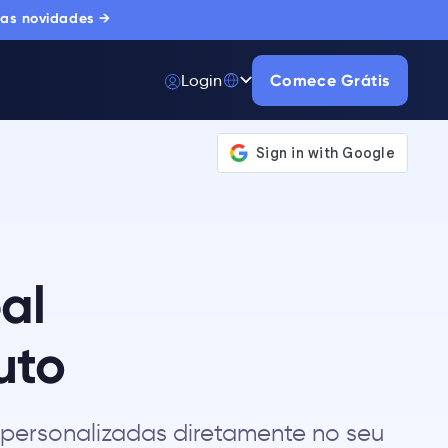
 as novidades →
Login
Comece Grátis
al
uto
 personalizadas diretamente no seu