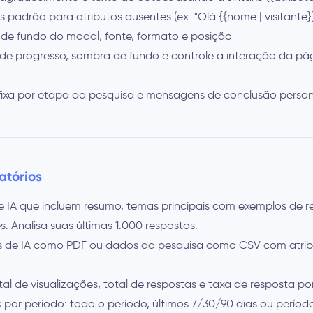
s padrão para atributos ausentes (ex: "Olá {{nome | visitante}}
r de fundo do modal, fonte, formato e posição
 de progresso, sombra de fundo e controle a interação da pá
 fixa por etapa da pesquisa e mensagens de conclusão perso
atórios
de IA que incluem resumo, temas principais com exemplos de r
 Analisa suas últimas 1.000 respostas.
ts de IA como PDF ou dados da pesquisa como CSV com atrib
l de visualizações, total de respostas e taxa de resposta po
os por período: todo o período, últimos 7/30/90 dias ou perío