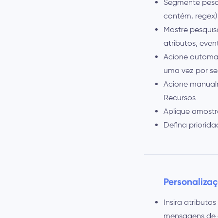
Segmente pesqu
contém, regex)
Mostre pesquis
atributos, eve
Acione automat
uma vez por se
Acione manualm
Recursos
Aplique amostr
Defina priorid
Personaliza
Insira atribut
mensagens de a