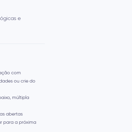
lógicas e
sfação com
idades ou crie do
aixo, múltipla
as abertas
r para a próxima