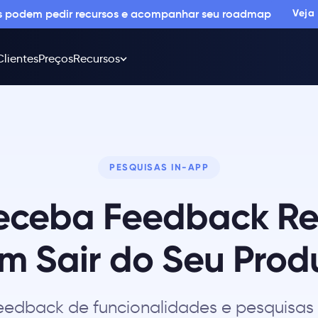
os podem pedir recursos e acompanhar seu roadmap
Veja
Clientes
Preços
Recursos
PESQUISAS IN-APP
eceba Feedback Re
m Sair do Seu Prod
eedback de funcionalidades e pesquisas