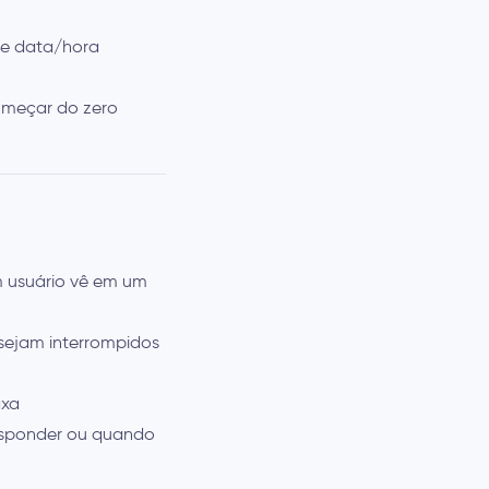
o e data/hora
começar do zero
 usuário vê em um
 sejam interrompidos
axa
responder ou quando