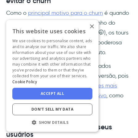
evitar o churn
Como o
principal motivo para o churn
é quando
a empresa mente sobre o desempenho do
×
This website uses cookies
produto (de acordo com os clientes 🤭), os tours
We use cookies to personalise content, ads
guiados se tornam uma ferramenta poderosa
and to analyse our traffic. We also share
para demonstrar a eficácia do produto.
information about your use of our site with
our advertising and analytics partners who
may combine it with other information that
Além de
reduzir o churn
, os tours guiados
you’ve provided to them or that they’ve
também aumentam as taxas de conversão, pois
collected from your use of their services.
Cookie Policy
o conteúdo interativo gera duas vezes mais
ACCEPT ALL
conversões do que o conteúdo passivo
, como
manuais técnicos comuns.
DON'T SELL MY DATA
SHOW DETAILS
Você quer conhecer melhor seus
usuários