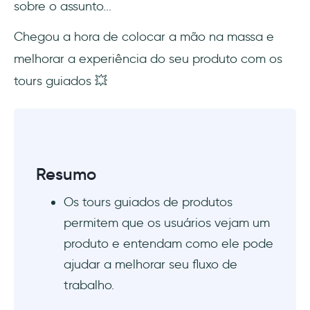
sobre o assunto...
Você quer conhecer melhor seus usuários
Chegou a hora de colocar a mão na massa e
Elementos de UI dos tours guiados
melhorar a experiência do seu produto com os
tours guiados 💥
Telas de boas-vindas
Tooltips
Modais e overlays
Resumo
Indicadores de progresso
Os tours guiados de produtos
Hotspots
permitem que os usuários vejam um
produto e entendam como ele pode
Pesquisas in-app
ajudar a melhorar seu fluxo de
Exemplos e boas práticas de tours guiados
trabalho.
de produtos