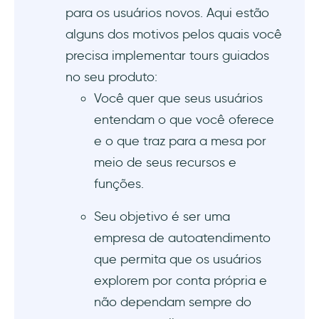
para os usuários novos. Aqui estão
Qual deve ser a duração de um tour guiado
pelo produto?
alguns dos motivos pelos quais você
precisa implementar tours guiados
Qual é a função de um tour guiado pelo
no seu produto:
produto?
Você quer que seus usuários
entendam o que você oferece
e o que traz para a mesa por
meio de seus recursos e
funções.
Seu objetivo é ser uma
empresa de autoatendimento
que permita que os usuários
explorem por conta própria e
não dependam sempre do