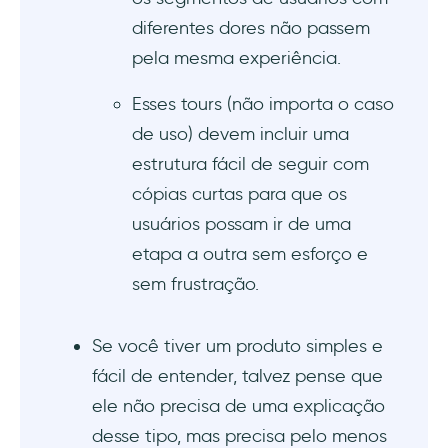
Intercom
diferentes dores não passem
pela mesma experiência.
O que considerar ao escolher seu software
de tour guiado
Esses tours (não importa o caso
Criação do tours guiados com opções de
de uso) devem incluir uma
personalização
estrutura fácil de seguir com
cópias curtas para que os
Cobrindo os elementos da plataforma
usuários possam ir de uma
Integração de outras ferramentas para
etapa a outra sem esforço e
dados
sem frustração.
Preços
Se você tiver um produto simples e
Conclusão
fácil de entender, talvez pense que
ele não precisa de uma explicação
Perguntas Frequentes
desse tipo, mas precisa pelo menos