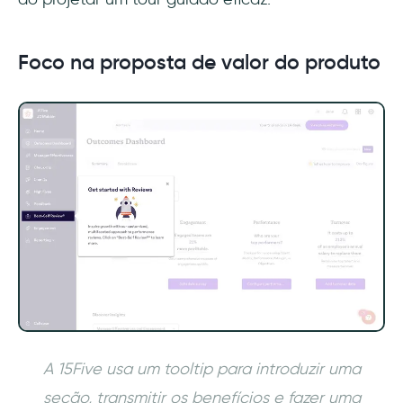
Foco na proposta de valor do produto
A 15Five usa um tooltip para introduzir uma
seção, transmitir os benefícios e fazer uma