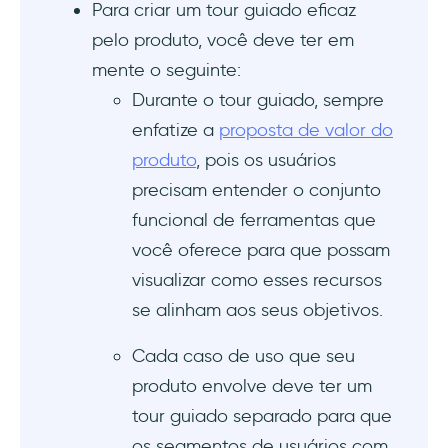
Para criar um tour guiado eficaz
Adicione botões de avançar/voltar
pelo produto, você deve ter em
mente o seguinte:
Adicione opções de saída
Durante o tour guiado, sempre
Use elementos interativos
enfatize a
proposta de valor do
produto
, pois os usuários
Personalize a experiência
precisam entender o conjunto
funcional de ferramentas que
As melhores ferramentas de tours guiados
você oferece para que possam
UserGuiding
visualizar como esses recursos
se alinham aos seus objetivos.
Tango
Cada caso de uso que seu
WalkMe
produto envolve deve ter um
Pendo
tour guiado separado para que
os segmentos de usuários com