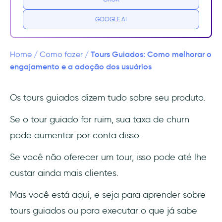
Foco na proposta de valor do produto
GOOGLE AI
Abordagem personalizada para casos de
uso
Tours Guiados: Como melhorar o
Home
/
Como fazer
/
Fluxo breve e fácil de seguir
engajamento e a adoção dos usuários
Precisa de um tour guiado para o seu
Os tours guiados dizem tudo sobre seu produto.
produto?
Se o tour guiado for ruim, sua taxa de churn
Você quer que os usuários conheçam seu
pode aumentar por conta disso.
valor
Se você não oferecer um tour, isso pode até lhe
Você quer ser uma empresa de
custar ainda mais clientes.
autoatendimento
Mas você está aqui, e seja para aprender sobre
Você quer aumentar as conversões e evitar o
churn
tours guiados ou para executar o que já sabe