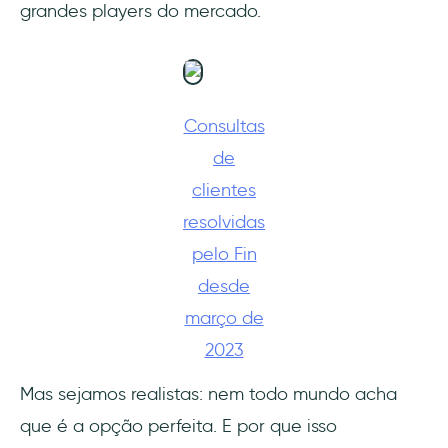
grandes players do mercado.
3- Microsoft Copilot
4- IBM Watsonx Assistant
5- Genesys Cloud CX
Consultas
de
6- Gladly
clientes
7- LivePerson
resolvidas
pelo Fin
8- Kustomer
desde
9- Conversica
março de
2023
10- Aisera
Mas sejamos realistas: nem todo mundo acha
11- Botpress
que é a opção perfeita. E por que isso
12- Ada