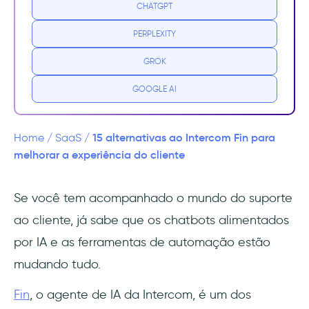
O que é o Intercom Fin?
CHATGPT
PERPLEXITY
O que torna o Fin diferente?
GROK
Bônus
GOOGLE AI
Pontos fracos do Intercom Fin
Mais um bônus
15 alternativas ao Intercom Fin para
Home
/
SaaS
/
melhorar a experiência do cliente
Afinal, vale a pena?
Se você tem acompanhado o mundo do suporte
As 15 melhores alternativas ao Intercom Fin
ao cliente, já sabe que os chatbots alimentados
que você pode experimentar
por IA e as ferramentas de automação estão
1- UserGuiding
mudando tudo.
2- Kore.AI
Fin
, o agente de IA da Intercom, é um dos