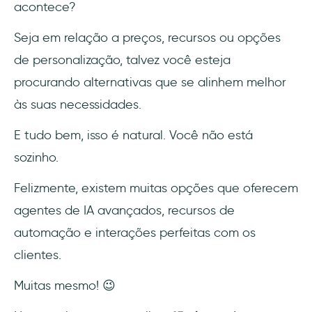
acontece?
13- Forethought
Seja em relação a preços, recursos ou opções
de personalização, talvez você esteja
14- Haptik
procurando alternativas que se alinhem melhor
15- DigitalGenius
às suas necessidades.
Conclusão
E tudo bem, isso é natural. Você não está
sozinho.
Perguntas Frequentes
Felizmente, existem muitas opções que oferecem
O que são chatbots de experiência do
agentes de IA avançados, recursos de
cliente com IA?
automação e interações perfeitas com os
O que faz um agente de suporte com IA?
clientes.
Quais são as alternativas mais econômicas
Muitas mesmo! 😉
ao Intercom Fin?