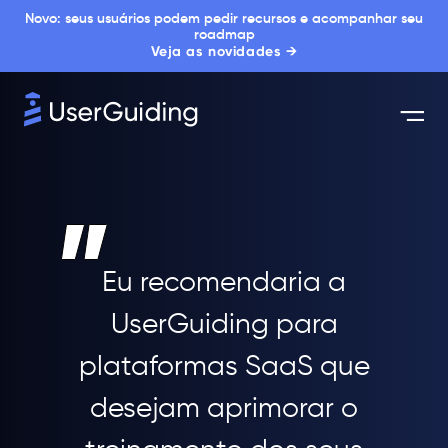
Novo: seus usuários podem pedir recursos e acompanhar seu
roadmap
Veja as novidades →
Eu recomendaria a
UserGuiding para
plataformas SaaS que
desejam aprimorar o