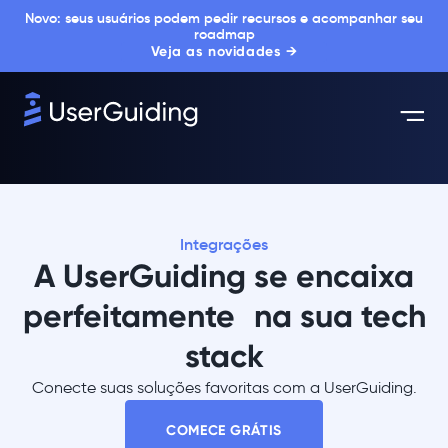
Novo: seus usuários podem pedir recursos e acompanhar seu
roadmap
Veja as novidades →
Integrações
A UserGuiding se encaixa
perfeitamente na sua tech
stack
Conecte suas soluções favoritas com a UserGuiding.
COMECE GRÁTIS