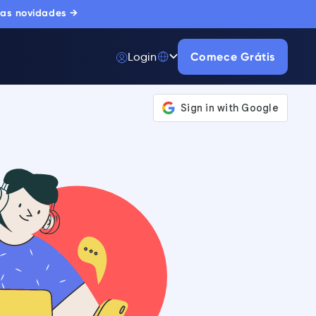
 as novidades →
Login
Comece Grátis