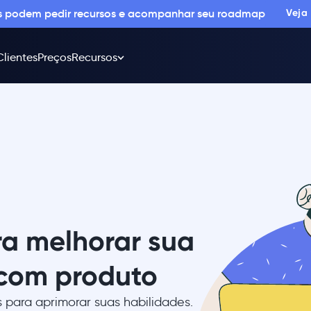
os podem pedir recursos e acompanhar seu roadmap
Veja
Clientes
Preços
Recursos
ra melhorar sua
 com produto
os para aprimorar suas habilidades.