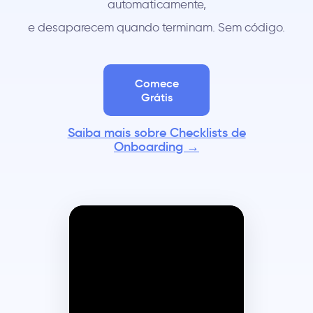
automaticamente,
e desaparecem quando terminam. Sem código.
Comece
Grátis
Saiba mais sobre Checklists de
Onboarding →