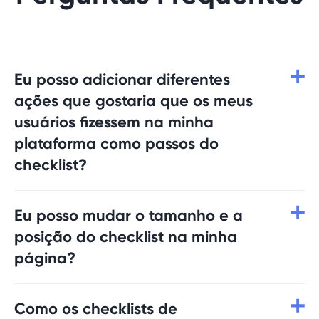
Eu posso adicionar diferentes
ações que gostaria que os meus
usuários fizessem na minha
plataforma como passos do
checklist?
Sim, você pode enviar eventos
Eu posso mudar o tamanho e a
personalizados como atributos para a
UserGuiding e adicioná-los ao seu checklist.
posição do checklist na minha
Dessa forma, quando um usuário concluí-lo,
página?
o passo será automaticamente marcado
como concluído.
Você pode alterar a posição do checklist
Como os checklists de
nas configurações. Para alterar seu