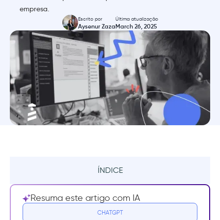
empresa.
Escrito por
Última atualização
Aysenur Zaza
March 26, 2025
ÍNDICE
Resumo
Resuma este artigo com IA
As 22 melhores ferramentas de suporte de IA
CHATGPT