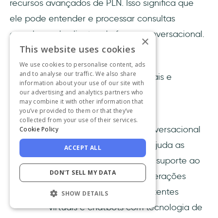
recursos avançados de PLN. Isso significa que
ele pode entender e processar consultas
complexas de clientes de forma conversacional.
×
This website uses cookies
O resultado?
We use cookies to personalise content, ads
and to analyse our traffic. We also share
Interações que parecem mais naturais e
information about your use of our site with
intuitivas para os clientes.
our advertising and analytics partners who
may combine it with other information that
you’ve provided to them or that they’ve
Para que serve:
collected from your use of their services.
Uma plataforma de IA conversacional
Cookie Policy
de nível corporativo que ajuda as
ACCEPT ALL
empresas a automatizar o suporte ao
DON'T SELL MY DATA
cliente, as vendas e as operações
internas por meio de assistentes
SHOW DETAILS
virtuais e chatbots com tecnologia de