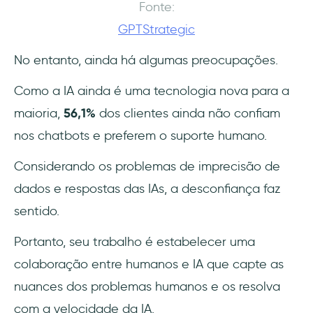
Fonte:
19- Genesys Cloud CX
GPTStrategic
20- Customers.ai
No entanto, ainda há algumas preocupações.
21- Inkeep
Como a IA ainda é uma tecnologia nova para a
maioria,
56,1%
dos clientes ainda não confiam
22- Microsoft Copilot
nos chatbots e preferem o suporte humano.
O futuro do suporte por chat com IA
Considerando os problemas de imprecisão de
Conclusão
dados e respostas das IAs, a desconfiança faz
sentido.
Perguntas Frequentes
Portanto, seu trabalho é estabelecer uma
Qual é o melhor chatbot de IA para suporte
colaboração entre humanos e IA que capte as
ao cliente?
nuances dos problemas humanos e os resolva
O que é uma ferramenta de bate-papo com
com a velocidade da IA.