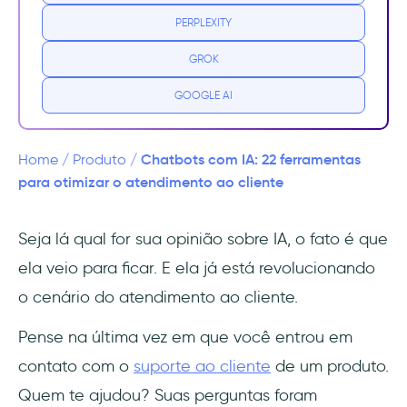
para ajudar sua equipe de suporte
PERPLEXITY
1- UserGuiding
GROK
2- Intercom
GOOGLE AI
3- Zendesk
Chatbots com IA: 22 ferramentas
Home
/
Produto
/
4- Drift
para otimizar o atendimento ao cliente
5- Tidio
Seja lá qual for sua opinião sobre IA, o fato é que
ela veio para ficar. E ela já está revolucionando
6- Kore.AI
o cenário do atendimento ao cliente.
7- SendPulse
Pense na última vez em que você entrou em
8- Landbot.io
contato com o
suporte ao cliente
de um produto.
Quem te ajudou? Suas perguntas foram
9- SOCi