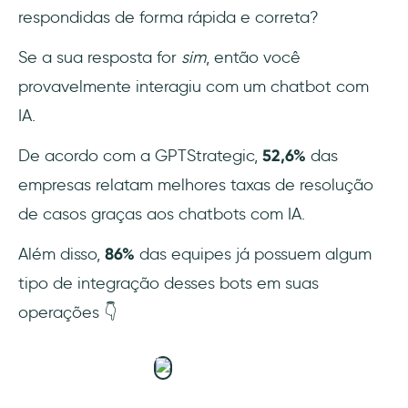
respondidas de forma rápida e correta?
10- Qualified
Se a sua resposta for
sim
, então você
11- Botmaker
provavelmente interagiu com um chatbot com
IA.
12- Freshworks
De acordo com a GPTStrategic,
52,6%
das
13- Podium
empresas relatam melhores taxas de resolução
14- Appy Pie
de casos graças aos chatbots com IA.
Além disso,
86%
das equipes já possuem algum
15- Verloop.io
tipo de integração desses bots em suas
16- Ada
operações 👇
17- Glassix
18- Tars