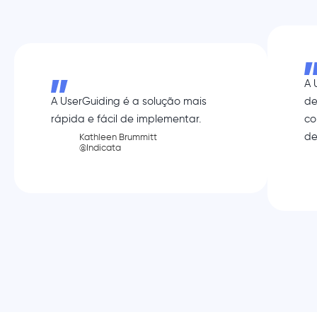
A 
A UserGuiding é a solução mais
de
rápida e fácil de implementar.
co
de
Kathleen Brummitt
@Indicata