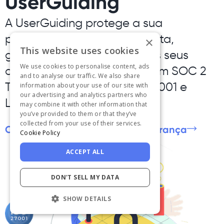
UserGuiding
A UserGuiding protege a sua
privacidade de ponta a ponta,
×
This website uses cookies
garantindo a segurança dos seus
We use cookies to personalise content, ads
dados e a conformidade com SOC 2
and to analyse our traffic. We also share
Type 2, GDPR, HIPAA, ISO 27001 e
information about your use of our site with
our advertising and analytics partners who
LGPD.
may combine it with other information that
you’ve provided to them or that they’ve
collected from your use of their services.
Confira a nossa Central de Segurança
Cookie Policy
ACCEPT ALL
DON'T SELL MY DATA
SHOW DETAILS