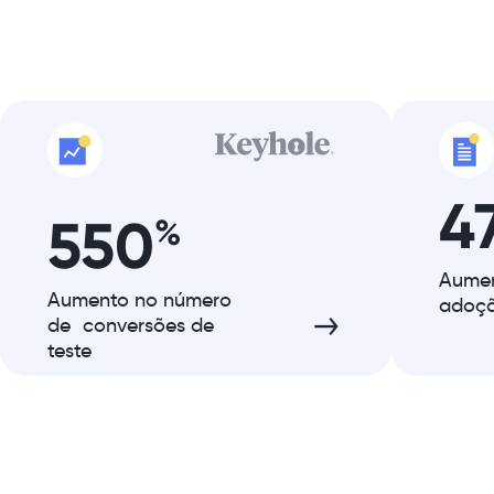
4
550
%
Aumen
Aumento no número
adoçã
de conversões de
teste