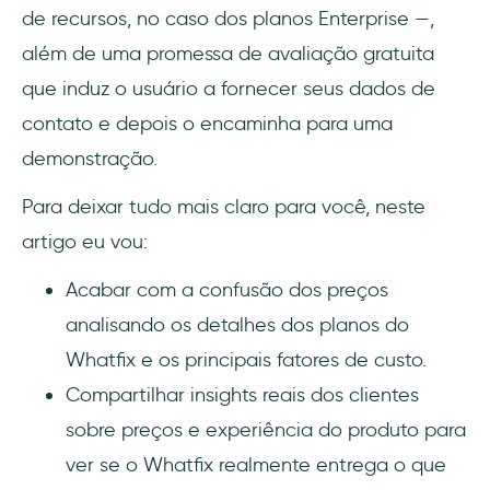
de recursos, no caso dos planos Enterprise —,
Quanto custa o Whatfix para a adoção
além de uma promessa de avaliação gratuita
digital?
que induz o usuário a fornecer seus dados de
contato e depois o encaminha para uma
Como os níveis de preços e recursos do
Whatfix se comparam para PMEs e grandes
demonstração.
empresas?
Para deixar tudo mais claro para você, neste
Como é a estrutura do plano do Whatfix,
artigo eu vou:
incluindo onboarding de usuários,
treinamento e soluções de suporte ao
Acabar com a confusão dos preços
cliente?
analisando os detalhes dos planos do
Whatfix e os principais fatores de custo.
Os preços do Whatfix são escaláveis para
empresas SaaS em crescimento?
Compartilhar insights reais dos clientes
sobre preços e experiência do produto para
Como os preços do Whatfix se comparam
ver se o Whatfix realmente entrega o que
aos do WalkMe e do Pendo em termos de