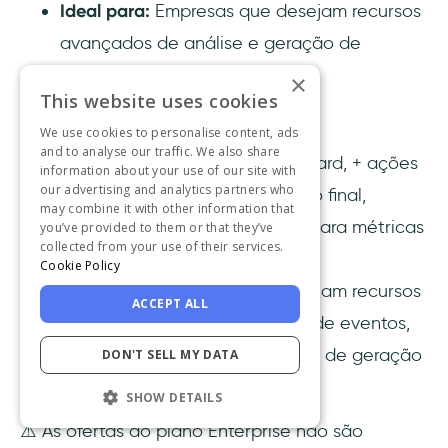
Ideal para:
Empresas que desejam recursos
avançados de análise e geração de
relatórios.
×
This website uses cookies
➡️
Plano Premium:
We use cookies to personalise content, ads
and to analyse our traffic. We also share
Recursos:
Tudo no plano Standard, + ações
information about your use of our site with
our advertising and analytics partners who
ilimitadas rastreadas do usuário final,
may combine it with other information that
painéis de saúde de adoção (para métricas
you’ve provided to them or that they’ve
collected from your use of their services.
de adoção do usuário).
Cookie Policy
Ideal para:
Empresas que desejam recursos
ACCEPT ALL
abrangentes de rastreamento de eventos,
bem como recursos avançados de geração
DON'T SELL MY DATA
de relatórios.
SHOW DETAILS
⚠️ As ofertas do plano Enterprise não são