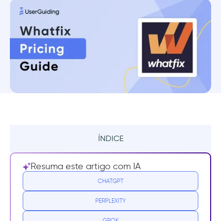
ÍNDICE
Resumo
Resuma este artigo com IA
O que é o Whatfix?
CHATGPT
PERPLEXITY
Para que o Whatfix é usado?
GROK