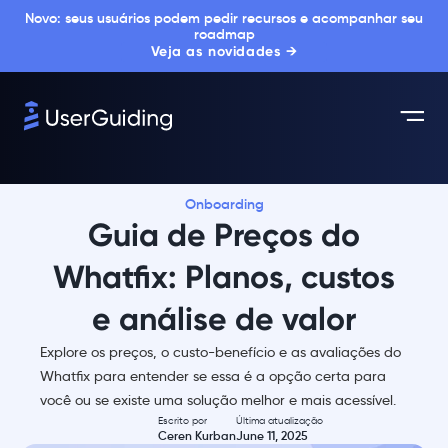
Novo: seus usuários podem pedir recursos e acompanhar seu
roadmap
Veja as novidades →
Onboarding
Guia de Preços do
Whatfix: Planos, custos
e análise de valor
Explore os preços, o custo-benefício e as avaliações do
Whatfix para entender se essa é a opção certa para
você ou se existe uma solução melhor e mais acessível.
Escrito por
Última atualização
Ceren Kurban
June 11, 2025