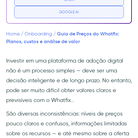
Quanto custa o Whatfix?
GOOGLE AI
Quais são os níveis de preços do Whatfix?
O Whatfix vale o custo?
Guia de Preços do Whatfix:
Home
/
Onboarding
/
Planos, custos e análise de valor
Prós do Whatfix
Investir em uma plataforma de adoção digital
Contras do Whatfix
não é um processo simples — deve ser uma
Uma alternativa melhor ao Whatfix
decisão inteligente e de longo prazo. No entanto,
pode ser muito difícil obter valores claros e
Quanto custam os planos da
previsíveis com o Whatfix…
UserGuiding?
São diversas inconsistências: níveis de preços
Considerações finais: Escolhendo o plano
certo ou uma alternativa
pouco claros e confusos, informações limitadas
sobre os recursos — e até mesmo sobre a oferta
Perguntas Frequentes