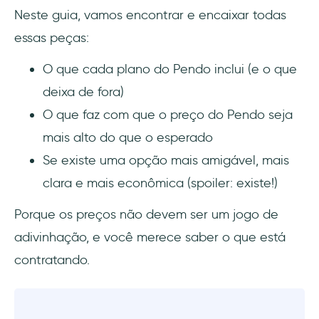
Neste guia, vamos encontrar e encaixar todas
Perguntas Frequentes
essas peças:
Quem são os concorrentes do Pendo?
O que cada plano do Pendo inclui (e o que
O Pendo é gratuito?
deixa de fora)
O que faz com que o preço do Pendo seja
O Pendo é como o Google Analytics?
mais alto do que o esperado
Para que o Pendo é usado?
Se existe uma opção mais amigável, mais
clara e mais econômica (spoiler: existe!)
Quais empresas usam o Pendo?
Porque os preços não devem ser um jogo de
adivinhação, e você merece saber o que está
contratando.