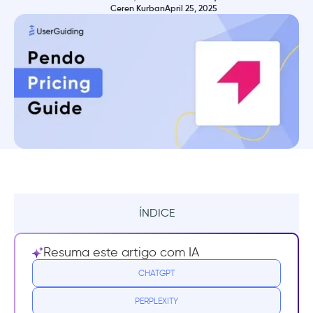
Ceren Kurban
April 25, 2025
ÍNDICE
Resumo
Resuma este artigo com IA
O que é o Pendo?
CHATGPT
PERPLEXITY
Para que o Pendo é usado?