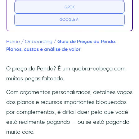
GROK
Quanto custa o Pendo?
GOOGLE AI
Quais são os níveis de preços do Pendo?
O custo do Pendo vale a pena? (Prós e
Guia de Preços do Pendo:
Home
/
Onboarding
/
contras)
Planos, custos e análise de valor
Prós do Pendo
O preço do Pendo? É um quebra-cabeça com
muitas peças faltando.
Contras do Pendo
Com orçamentos personalizados, detalhes vagos
Uma alternativa melhor: UserGuiding
dos planos e recursos importantes bloqueados
Quanto custa a UserGuiding?
por complementos, é difícil dizer pelo que você
está realmente pagando — ou se está pagando
Considerações finais: Escolha o plano certo
ou uma alternativa ao Pendo
muito caro.