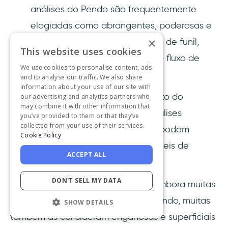
análises do Pendo são frequentemente
elogiadas como abrangentes, poderosas e
×
avançadas, com seus relatórios de funil,
This website uses cookies
caminho do usuário, retenção e fluxo de
We use cookies to personalise content, ads
trabalho.
and to analyse our traffic. We also share
information about your use of our site with
Se você é novo no acompanhamento do
our advertising and analytics partners who
may combine it with other information that
engajamento dos usuários, suas análises
you’ve provided to them or that they’ve
collected from your use of their services.
quantitativas e painéis detalhados podem
Cookie Policy
parecer visualmente atraentes e fáceis de
ACCEPT ALL
acompanhar.
DON'T SELL MY DATA
⚠️ No entanto, lembre-se de que, embora muitas
pessoas apreciem as análises do Pendo, muitas
SHOW DETAILS
também as consideram enganosas e superficiais