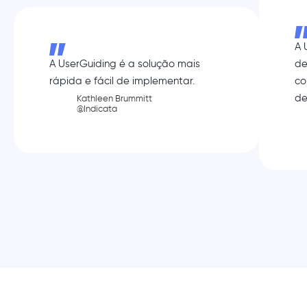
A 
A UserGuiding é a solução mais
de
rápida e fácil de implementar.
co
de
Kathleen Brummitt
@Indicata