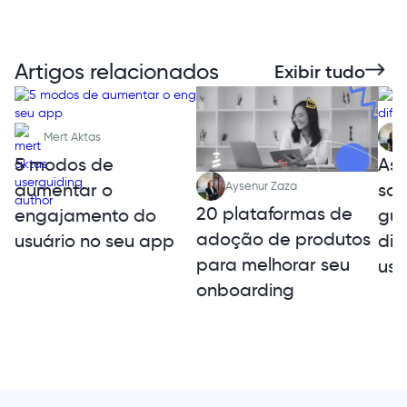
Artigos relacionados
Exibir tudo
Mert Aktas
5 modos de
As 
aumentar o
sol
Aysenur Zaza
20 plataformas de
engajamento do
gui
adoção de produtos
usuário no seu app
dif
para melhorar seu
uso
onboarding