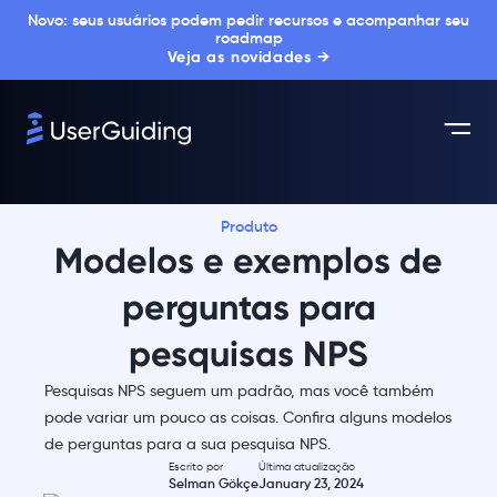
Novo: seus usuários podem pedir recursos e acompanhar seu
roadmap
Veja as novidades →
Produto
Modelos e exemplos de
perguntas para
pesquisas NPS
Pesquisas NPS seguem um padrão, mas você também
pode variar um pouco as coisas. Confira alguns modelos
de perguntas para a sua pesquisa NPS.
Escrito por
Última atualização
Selman Gökçe
January 23, 2024