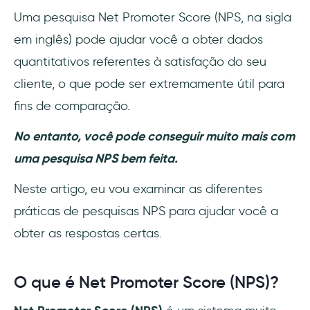
pesquisas NPS
Uma pesquisa Net Promoter Score (NPS, na sigla
em inglês) pode ajudar você a obter dados
Variações comuns da pergunta principal
quantitativos referentes à satisfação do seu
Perguntas complementares para obter
cliente, o que pode ser extremamente útil para
feedback
fins de comparação.
Outras perguntas complementares
No entanto, você pode conseguir muito mais com
Conclusão
uma pesquisa NPS bem feita.
Neste artigo, eu vou examinar as diferentes
práticas de pesquisas NPS para ajudar você a
obter as respostas certas.
O que é Net Promoter Score (NPS)?