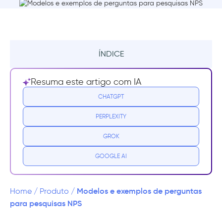
ÍNDICE
O que é Net Promoter Score (NPS)?
Resuma este artigo com IA
Por que você deveria calcular o seu NPS?
CHATGPT
PERPLEXITY
O que perguntar em pesquisas NPS
GROK
A pergunta que importa
GOOGLE AI
Feedback adicional é sempre bom
Você está indo longe demais?
Modelos e exemplos de perguntas
Home
/
Produto
/
para pesquisas NPS
Modelos e exemplos de perguntas para