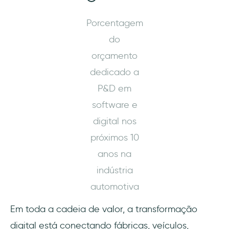
desenvolvimento de condução inteligente
Porcentagem
Daimler usa sistemas em nuvem e ambientes
do
de desenvolvimento virtuais para fazer
onboarding de novos engenheiros
orçamento
dedicado a
BMW Group acelera transformação ERP com
P&D em
RISE with SAP S/4HANA Cloud
software e
Audi usa sistemas de gerenciamento do
digital nos
ciclo de vida do produto (PLM) para
próximos 10
gerenciar dados de produtos
anos na
Ford aumenta a eficiência da fábrica e a
indústria
segurança dos trabalhadores com robôs
automotiva
colaborativos (cobots)
Em toda a cadeia de valor, a transformação
Nissan usa tecnologias de manutenção
preditiva para manter o tempo de
digital está conectando fábricas, veículos,