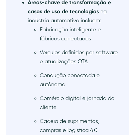
Veículos Elétricos e Autônomos
Áreas-chave de transformação e
casos de uso de tecnologias
na
Mais Envolvimento de IA (especialmente em
indústria automotiva incluem:
CX, vendas e pós-vendas)
Fabricação inteligente e
Como a UserGuiding ajuda na
fábricas conectadas
transformação digital automotiva?
Veículos definidos por software
Conclusão
e atualizações OTA
Condução conectada e
autônoma
Comércio digital e jornada do
cliente
Cadeia de suprimentos,
compras e logística 4.0