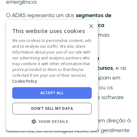
emergência.
O ADAS representa um dos
segmentos de
×
crescimento mais rápido em eletrônica
This website uses cookies
automotiva
, mas também é um dos mais
We use cookies to personalise content, ads
complexos.
and to analyse our traffic. We also share
information about your use of our site with
Não há
convenção de nomenclatura
our advertising and analytics partners who
may combine it with other information that
universalmente aceita para esses recursos
, e as
you’ve provided to them or that they’ve
collected from your use of their services.
montadoras frequentemente os agrupam em
Cookie Policy
pacotes de tecnologia proprietários ou os
ACCEPT ALL
habilitam através de atualizações de software
pagas.
DON'T SELL MY DATA
Para entender melhor a progressão em direção à
SHOW DETAILS
autonomia, as tecnologias ADAS são geralmente