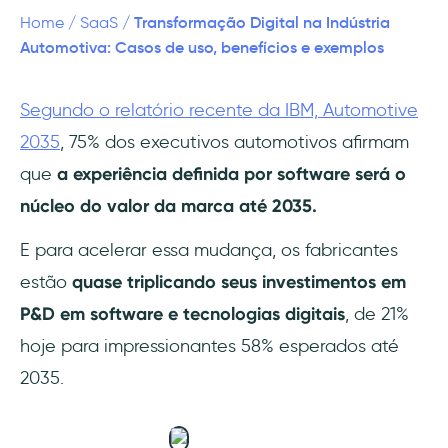
Transformação Digital na Indústria
Home
/
SaaS
/
Comércio Digital e Ecossistema de
Automotiva: Casos de uso, benefícios e exemplos
Fornecimento Inteligente
Segundo o relatório recente da IBM, Automotive
Mobilidade Conectada e Experiência do
2035
, 75% dos executivos automotivos afirmam
Cliente
que
a experiência definida por software será o
Quais são os benefícios da transformação
núcleo do valor da marca até 2035.
digital na indústria automotiva?
E para acelerar essa mudança, os fabricantes
Exemplos de transformação automotiva
estão
quase triplicando seus investimentos em
impulsionada por tecnologia
P&D em software e tecnologias digitais
, de 21%
A parceria entre NVIDIA e Siemens capacita
hoje para impressionantes 58% esperados até
gigantes automotivos como HD Hyundai e
2035.
BMW Group
A ZHUOYU digitaliza a cadeia de