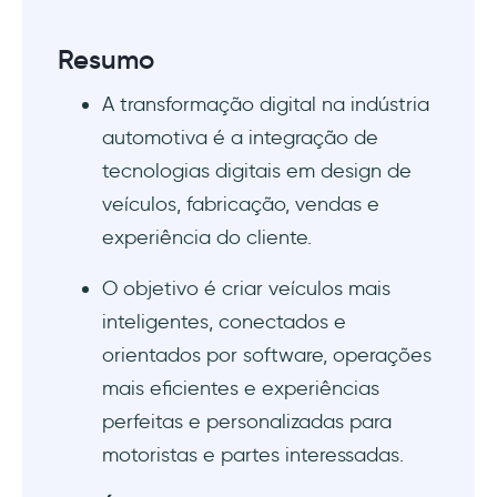
O aplicativo Tesla permite onboarding
Resumo
perfeito, automação e programas de
A transformação digital na indústria
recompensas
automotiva é a integração de
Obstáculos na transformação digital na
tecnologias digitais em design de
indústria automotiva
veículos, fabricação, vendas e
experiência do cliente.
Tendências de transformação digital
automotiva
O objetivo é criar veículos mais
Melhor e Mais Estruturado Uso de Dados de
inteligentes, conectados e
Carros em Cada Etapa da Jornada de um
orientados por software, operações
Carro
mais eficientes e experiências
perfeitas e personalizadas para
Estratégias Digitais de Go-To-Market (GTM)
(e não apenas para seguradoras)
motoristas e partes interessadas.