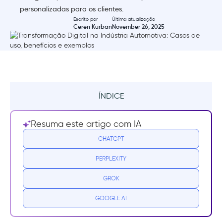
personalizadas para os clientes.
Escrito por
Última atualização
Ceren Kurban
November 26, 2025
ÍNDICE
Resumo
Resuma este artigo com IA
O que é transformação digital na indústria
CHATGPT
automotiva?
PERPLEXITY
Quais são os casos de uso da transformação
GROK
digital na indústria automotiva?
GOOGLE AI
Fabricação Inteligente e Veículos Definidos
por Software