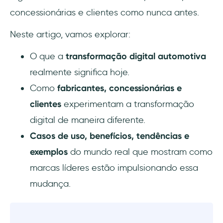
inatividade mínimo
concessionárias e clientes como nunca antes.
Jaguar Land Rover desenvolve uma cultura
Neste artigo, vamos explorar:
orientada por dados com Tableau
O que a
transformação digital automotiva
Tata Motors oferece experiências
realmente significa hoje.
personalizadas tanto para seus
Como
fabricantes, concessionárias e
revendedores quanto para clientes finais
clientes
experimentam a transformação
Rolls-Royce permite extensa customização
digital de maneira diferente.
pré-vendas
Casos de uso, benefícios, tendências e
BMW Group oferece onboarding de clientes
exemplos
do mundo real que mostram como
para educar motoristas sobre os recursos e
marcas líderes estão impulsionando essa
ofertas disponíveis de seus veículos
mudança.
O aplicativo Mercedes-Benz oferece alertas,
lembretes e experiências de demonstração
personalizadas