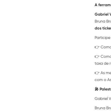
A ferram
Gabriel 
Bruna Bru
dos tick
Participe
👉 Como 
👉 Como 
taxa de 
👉 As me
com o As
🎤 Palest
Gabriel 
Bruna Bru