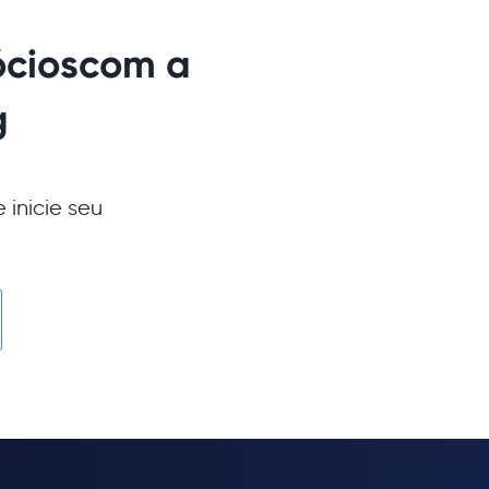
ócios
com a
g
 inicie seu