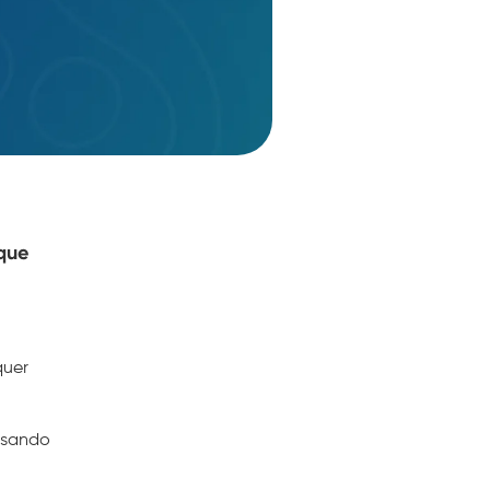
 que
quer
usando