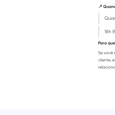
📍 Quan
Quar
16h (
Para qu
Se você 
cliente,
relacion