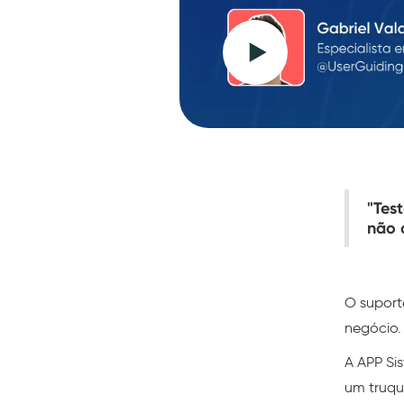
"Tes
não 
O suport
negócio.
A APP Si
um truqu