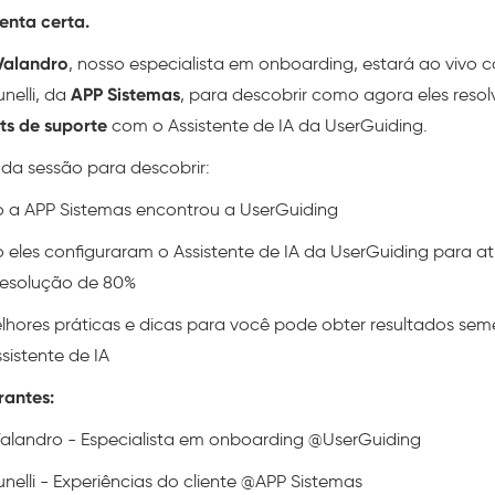
enta certa.
Valandro
, nosso especialista em onboarding, estará ao vivo 
nelli, da
APP Sistemas
, para descobrir como agora eles res
ets de suporte
com o Assistente de IA da UserGuiding.
 da sessão para descobrir:
a APP Sistemas encontrou a UserGuiding
eles configuraram o Assistente de IA da UserGuiding para at
resolução de 80%
lhores práticas e dicas para você pode obter resultados sem
sistente de IA
rantes:
Valandro - Especialista em onboarding @UserGuiding
nelli - Experiências do cliente @APP Sistemas