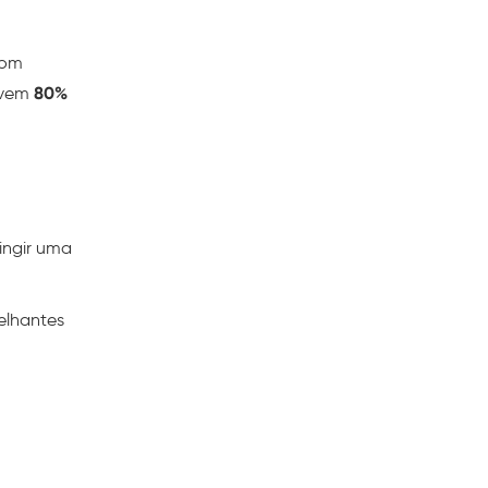
com
olvem
80%
ingir uma
elhantes