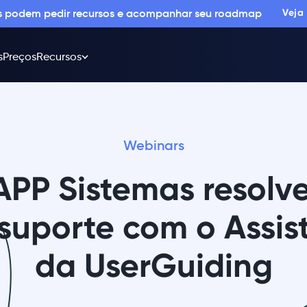
os podem pedir recursos e acompanhar seu roadmap
Veja
s
Preços
Recursos
Webinars
PP Sistemas resolv
 suporte com o Assis
da UserGuiding