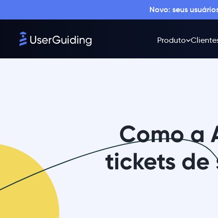
Novo: seus usuári
Produto
Cliente
Como a A
tickets de