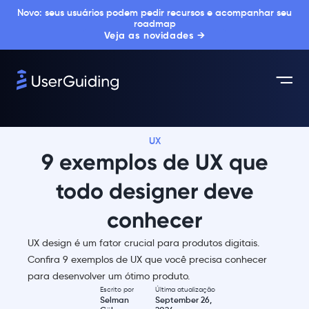
Novo: seus usuários podem pedir recursos e acompanhar seu
roadmap
Veja as novidades →
UX
9 exemplos de UX que
todo designer deve
conhecer
UX design é um fator crucial para produtos digitais.
Confira 9 exemplos de UX que você precisa conhecer
para desenvolver um ótimo produto.
Escrito por
Última atualização
Selman
September 26,