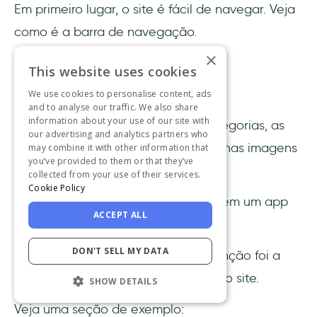
Em primeiro lugar, o site é fácil de navegar. Veja
como é a barra de navegação.
×
This website uses cookies
We use cookies to personalise content, ads
and to analyse our traffic. We also share
information about your use of our site with
Juntamente com os nomes das categorias, as
our advertising and analytics partners who
subcategorias consistem em pequenas imagens
may combine it with other information that
you’ve provided to them or that they’ve
que facilitam a navegação.
collected from your use of their services.
Cookie Policy
Você acaba passando mais tempo em um app
ACCEPT ALL
que é fácil de navegar.
DON'T SELL MY DATA
Outra coisa que chamou minha atenção foi a
linguagem usada ao longo de todo o site.
SHOW DETAILS
Veja uma seção de exemplo: