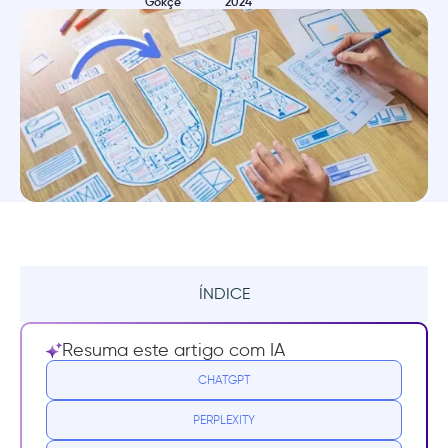
Gökçe
2024
ÍNDICE
Resumo
Resuma este artigo com IA
O que define uma boa UX?
CHATGPT
PERPLEXITY
1- Simplicidade