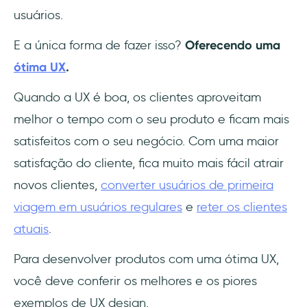
5- A loja online da Apple é única
usuários.
6- A GhostwriterAI faz um onboarding
E a única forma de fazer isso?
Oferecendo uma
separado para cada recurso
ótima UX
.
7- O Duolingo é mais do que um meme
Quando a UX é boa, os clientes aproveitam
melhor o tempo com o seu produto e ficam mais
8- O Airbnb sabe o que você quer fazer
satisfeitos com o seu negócio. Com uma maior
9) O Spotify mudou a personalização para
satisfação do cliente, fica muito mais fácil atrair
sempre
novos clientes,
converter usuários de primeira
Conclusão
viagem em usuários regulares
e
reter os clientes
atuais
.
Perguntas Frequentes
Para desenvolver produtos com uma ótima UX,
O que é UX?
você deve conferir os melhores e os piores
exemplos de UX design.
Por que oferecer uma boa UX é