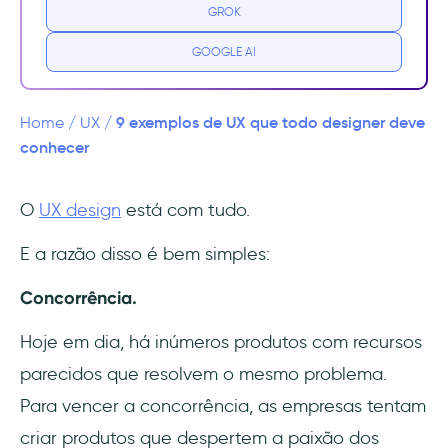
GROK
2- Usabilidade
GOOGLE AI
3- Visual
9 grandes exemplos de uma boa UX
9 exemplos de UX que todo designer deve
Home
/
UX
/
conhecer
1- O Google mantém as coisas simples
desde 1998
O
UX design
está com tudo.
2- Os e-mails de onboarding do Grammarly
E a razão disso é bem simples:
fazem muito sucesso
Concorrência.
3- O LinkedIn oferece um dos checklists de
onboarding mais úteis do mercado
Hoje em dia, há inúmeros produtos com recursos
parecidos que resolvem o mesmo problema.
4- Todos nós amamos como o Facebook
Para vencer a concorrência, as empresas tentam
cuida dos seus usuários
criar produtos que despertem a paixão dos