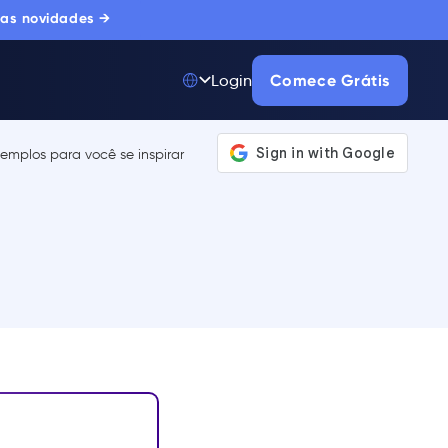
 as novidades →
Comece Grátis
Login
Top 50 entre
175.000+ Produtos
A única plataforma
de adoção digital
confiada por
milhares de
compradores
corporativos.
SAIBA MAIS