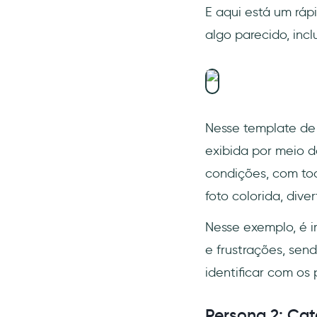
E aqui está um ráp
algo parecido, incl
Nesse template de
exibida por meio d
condições, com tod
foto colorida, dive
Nesse exemplo, é i
e frustrações, se
identificar com o
Persona 2: Cat