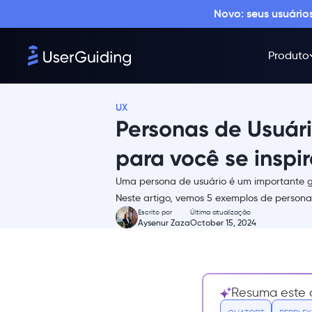
Novo: seus usuári
Produto
UX
Personas de Usuári
para você se inspir
Uma persona de usuário é um importante g
O que é uma persona de
Neste artigo, vemos 5 exemplos de person
usuário?
Escrito por
Última atualização
Aysenur Zaza
October 15, 2024
Como criar personas de
usuário
Exemplos típicos de persona de
usuário + templates
Resuma este a
Persona 1: John,