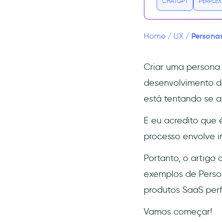
CHATGPT
PERPLEX
empreendedor
Persona 2: Catelyn, Gerente
de Sucesso do Cliente
Personas
Home
/
UX
/
Persona 3: Rebecca,
YouTuber
Criar uma persona 
Persona 4: Phoebe, UX
Designer
desenvolvimento de
Persona 5: Jason, Diretor
está tentando se a
Regional
E eu acredito que 
Conclusão
processo envolve i
Perguntas Frequentes
O que é uma persona de
Portanto, o artigo
usuário?
exemplos de Person
Para que a persona de
produtos SaaS perf
usuário é usada?
Uma pessoa é suficiente para
Vamos começar!
criar uma persona de