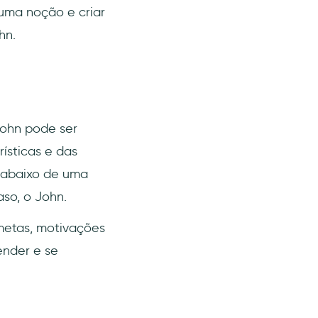
uma noção e criar
hn.
John pode ser
ísticas e das
, abaixo de uma
aso, o John.
 metas, motivações
ender e se