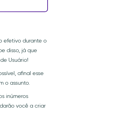
o efetivo durante o
e disso, já que
de Usuário!
ível, afinal esse
m o assunto.
os inúmeros
darão você a criar