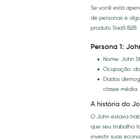
Se você está apena
de personas e algu
produto SaaS B2B.
Persona 1: Jo
Nome: John 
Ocupação: don
Dados demográ
classe média.
A história do Jo
O John estava trab
que seu trabalho to
investir suas econ