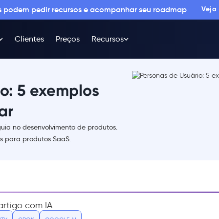
os podem pedir recursos e acompanhar seu roadmap
Veja
Clientes
Preços
Recursos
o: 5 exemplos
ar
uia no desenvolvimento de produtos.
as para produtos SaaS.
rtigo com IA