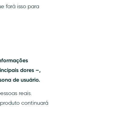
ue fará isso para
 informações
incipais dores –,
ona de usuário.
essoas reais.
 produto continuará