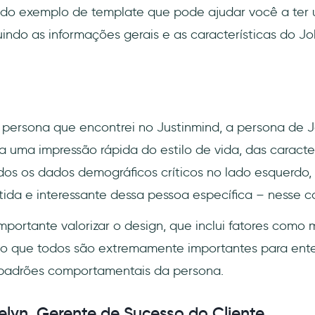
ido exemplo de template que pode ajudar você a ter 
uindo as informações gerais e as características do Jo
 persona que encontrei no Justinmind, a persona de 
a uma impressão rápida do estilo de vida, das caracter
os os dados demográficos críticos no lado esquerdo
rtida e interessante dessa pessoa específica – nesse c
mportante valorizar o design, que inclui fatores como
ndo que todos são extremamente importantes para ent
s padrões comportamentais da persona.
elyn, Gerente de Sucesso do Cliente