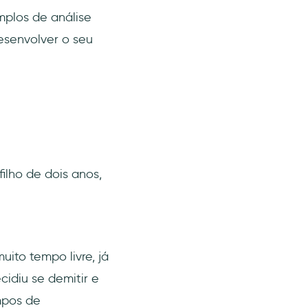
mplos de análise
esenvolver o seu
lho de dois anos,
ito tempo livre, já
cidiu se demitir e
mpos de