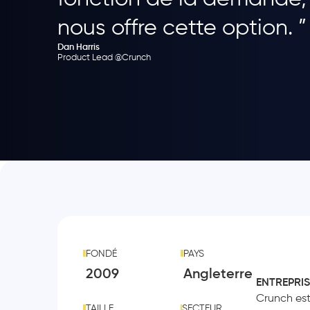
nous offre cette option. ”
Dan Harris
Product Lead @Crunch
FONDÉ
PAYS
2009
Angleterre
ENTREPRIS
Crunch est
TAILLE
SECTEUR