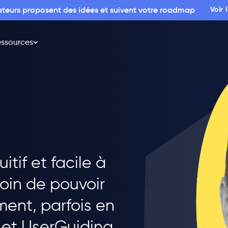
sateurs proposent des idées et suivent votre roadmap
Voir
ssources
itif et facile à
soin de pouvoir
ent, parfois en
 et UserGuiding