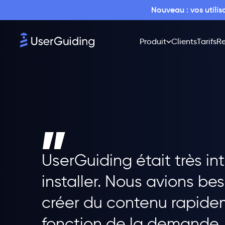
Nouveau : vos utili
Produit
Clients
Tarifs
Re
UserGuiding était très intu
installer. Nous avions be
créer du contenu rapidem
fonction de la demande,