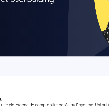
E
 une plateforme de comptabilité basée au Royaume-Uni qui fou