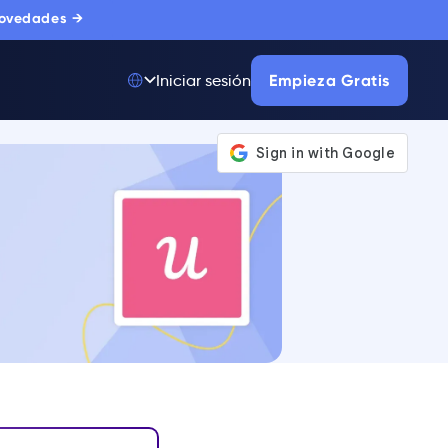
novedades →
Empieza Gratis
Iniciar sesión
Top 50 entre
175.000+ Productos
La única plataforma
de adopción digital
en la que confían
miles de
compradores
corporativos.
MÁS INFORMACIÓN