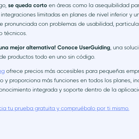
go,
se queda corto
en áreas como la asequibilidad p
integraciones limitadas en planes de nivel inferior y 
je pronunciada con problemas de usabilidad, particul
o técnicos.
una mejor alternativa! Conoce UserGuiding
, una soluc
de productos todo en uno sin código.
ng
ofrece precios más accesibles para pequeñas emp
o y proporciona más funciones en todos los planes, i
onocimiento integrada y soporte dentro de la aplicac
icia tu prueba gratuita y compruébalo por ti mismo.