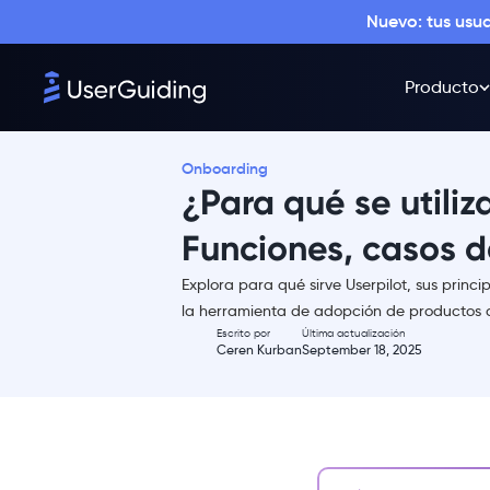
Nuevo: tus usu
Producto
Onboarding
¿Para qué se utiliz
Funciones, casos d
Explora para qué sirve Userpilot, sus princi
Resumen
la herramienta de adopción de productos
Escrito por
Última actualización
¿Qué es Userpilot?
Ceren Kurban
September 18, 2025
¿Para qué se usa
Userpilot?
¿Cuáles son los principales
casos de uso y funciones de
Userpilot?