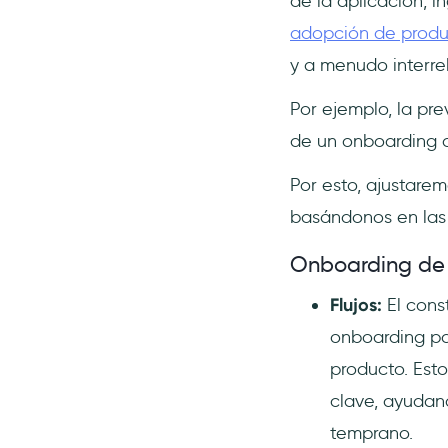
de la aplicación, 
adopción de produ
y a menudo interre
Por ejemplo, la pre
de un onboarding d
Por esto, ajustare
basándonos en las 
Onboarding de u
Flujos:
El const
onboarding pas
producto. Esto
clave, ayudan
temprano.