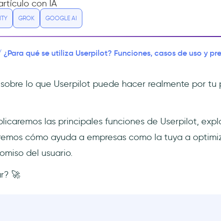
rtículo con IA
ITY
GROK
GOOGLE AI
¿Para qué se utiliza Userpilot? Funciones, casos de uso y pr
/
 sobre lo que Userpilot puede hacer realmente por tu 
plicaremos las principales funciones de Userpilot, exp
aremos cómo ayuda a empresas como la tuya a optimiz
miso del usuario.
r? 🚀