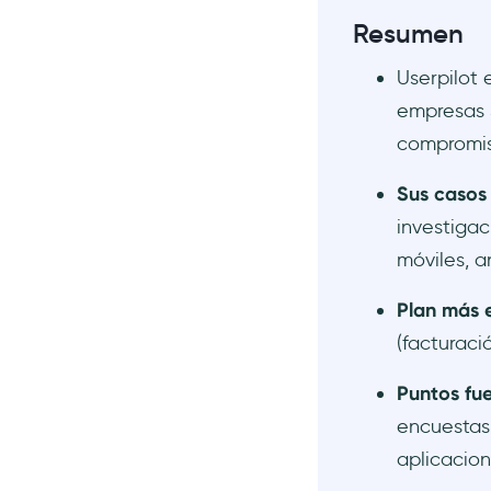
planes de precios de
Userpilot para startups y
Resumen
grandes empresas?
Userpilot 
¿Qué incluye el precio del
plan Growth de Userpilot?
empresas S
¿Merece la pena Userpilot
compromis
para los equipos de producto
en fase inicial?
Sus casos
investigac
móviles, a
Plan más 
(facturaci
Puntos fue
encuestas 
aplicacion