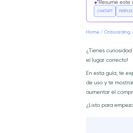
Resume este a
¿Cuánto cuesta Userpilot?
CHATGPT
PERPLEX
¿Cuáles son las ventajas de
Userpilot?
¿Cuáles son las desventajas
Home
/
Onboarding
de Userpilot?
Una mejor alternativa a
¿Tienes curiosidad
Userpilot
el lugar correcto!
¿Cuánto cuesta
UserGuiding?
En esta guía, te ex
En resumen...
de uso y te mostr
Preguntas Frecuentes
aumentar el compro
¿Qué hace Userpilot?
¿Listo para empeza
¿Cuánto cuesta Userpilot al
mes para los equipos
pequeños de SaaS?
¿En qué se diferencian los