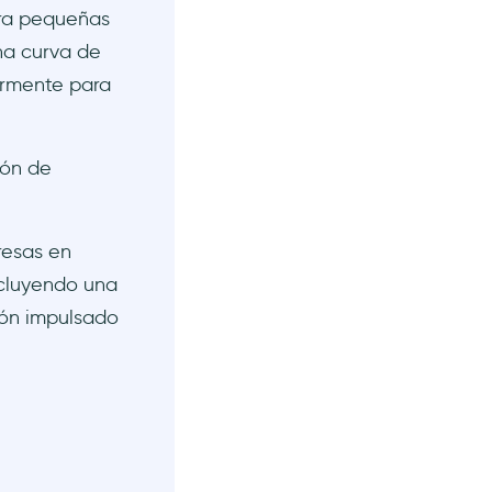
ara pequeñas
una curva de
armente para
ión de
resas en
ncluyendo una
ión impulsado