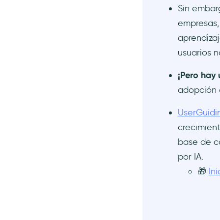
Sin embar
empresas, 
aprendiza
usuarios n
¡Pero hay 
adopción 
UserGuidi
crecimient
base de c
por IA.
🎁
In