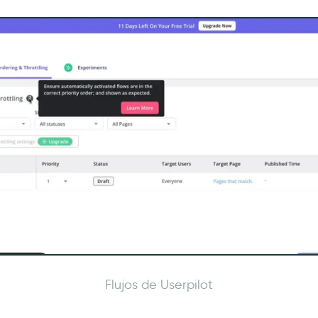
Flujos de Userpilot