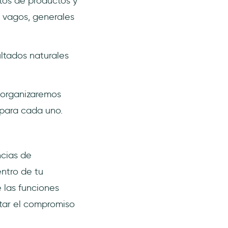
tos de productos y
 vagos, generales
ultados naturales
.
reorganizaremos
 para cada uno.
ncias de
ntro de tu
e las funciones
tar el compromiso