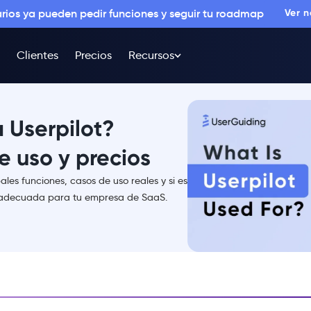
arios ya pueden pedir funciones y seguir tu roadmap
Ver 
Clientes
Precios
Recursos
a Userpilot?
e uso y precios
pales funciones, casos de uso reales y si es
 adecuada para tu empresa de SaaS.