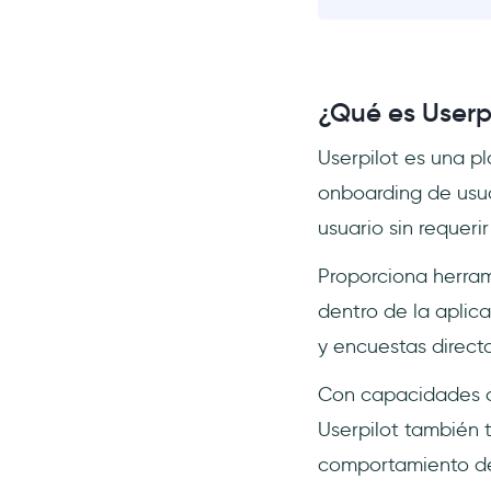
¿Qué es Userp
Userpilot es una p
onboarding de usua
usuario sin requeri
Proporciona herram
dentro de la aplica
y encuestas direct
Con capacidades c
Userpilot también 
comportamiento del