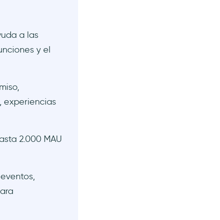
uda a las
nciones y el
miso,
, experiencias
hasta 2.000 MAU
 eventos,
para