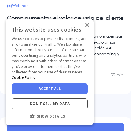
Webinar
Cómo aumentar el valor de vida del cliente
×
(LTV) con UserGuiding en 2025
This website uses cookies
Únete a nuestro esclarecedor webinar sobre cómo maximizar
We use cookies to personalise content, ads
el valor del tiempo de vida del cliente, donde exploramos
and to analyse our traffic. We also share
estrategias para aumentar los ingresos, la retención y el
information about your use of our site with
crecimiento a través de técnicas efectivas de onboarding y
our advertising and analytics partners who
compromiso del usuario.
may combine it with other information that
you’ve provided to them or that they’ve
collected from your use of their services.
Más información
55 min.
Cookie Policy
ACCEPT ALL
DON'T SELL MY DATA
SHOW DETAILS