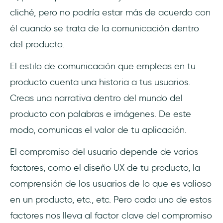
cliché, pero no podría estar más de acuerdo con
¿Cuál es la mejor manera de mantener una
él cuando se trata de la comunicación dentro
comunicación abierta con los usuarios de tu
del producto.
aplicación?
El estilo de comunicación que empleas en tu
¿Cómo puedo comprometer a los usuarios
producto cuenta una historia a tus usuarios.
de la aplicación a diario?
Creas una narrativa dentro del mundo del
producto con palabras e imágenes. De este
modo, comunicas el valor de tu aplicación.
El compromiso del usuario depende de varios
factores, como el diseño UX de tu producto, la
comprensión de los usuarios de lo que es valioso
en un producto, etc., etc. Pero cada uno de estos
factores nos lleva al factor clave del compromiso