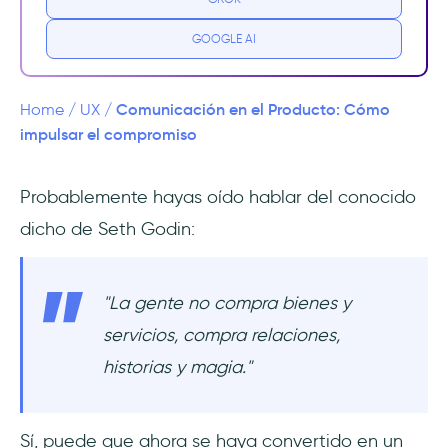
1- Encuestas in-app
GOOGLE AI
2- Anuncios de actualización
Comunicación en el Producto: Cómo
Home
/
UX
/
3- Anuncios de funciones
impulsar el compromiso
4- Chatbots de soporte en la aplicación
Probablemente hayas oído hablar del conocido
dicho de Seth Godin:
5- Hotspots y tooltips de onboarding
6- Centros de recursos
"La gente no compra bienes y
7- Modales para las notificaciones
servicios, compra relaciones,
historias y magia."
Software de comunicación dentro del
producto: UserGuiding
Sí, puede que ahora se haya convertido en un
Preguntas Frecuentes