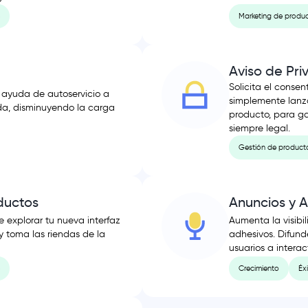
Marketing de produ
Aviso de Pr
Solicita el consen
 ayuda de autoservicio a
simplemente lanz
da, disminuyendo la carga
producto, para g
siempre legal.
Gestión de product
ductos
Anuncios y A
e explorar tu nueva interfaz
Aumenta la visibi
 y toma las riendas de la
adhesivos. Difund
usuarios a interac
Crecimiento
Éxi