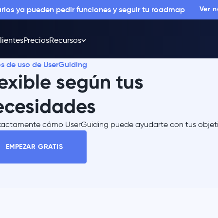
arios ya pueden pedir funciones y seguir tu roadmap
Ver 
lientes
Precios
Recursos
s de uso de UserGuiding
exible según tus
ecesidades
xactamente cómo UserGuiding puede ayudarte con tus objeti
EMPEZAR GRATIS