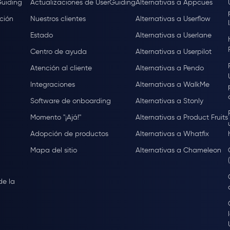
Guiding
Actualizaciones de UserGuiding
Alternativas a Appcues
ción
Nuestros clientes
Alternativas a Userflow
Estado
Alternativas a Userlane
Centro de ayuda
Alternativas a Userpilot
Atención al cliente
Alternativas a Pendo
Integraciones
Alternativas a WalkMe
Software de onboarding
Alternativas a Stonly
Momento "¡Ajá!"
Alternativas a Product Fruits
Adopción de productos
Alternativas a Whatfix
Mapa del sitio
Alternativas a Chameleon
de la