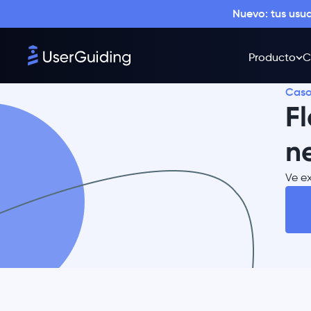
Nuevo: tus usu
Producto
C
Caso
Fl
n
Ve e