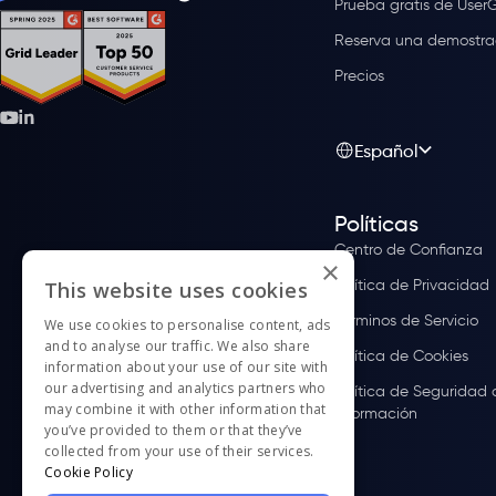
Prueba gratis de User
Reserva una demostra
Precios
Español
Políticas
Centro de Confianza
×
Política de Privacidad
This website uses cookies
Términos de Servicio
We use cookies to personalise content, ads
and to analyse our traffic. We also share
Política de Cookies
information about your use of our site with
our advertising and analytics partners who
Política de Seguridad 
may combine it with other information that
Información
you’ve provided to them or that they’ve
collected from your use of their services.
Cookie Policy