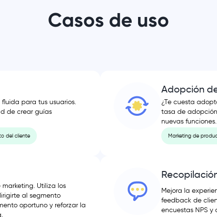
Casos de uso
Adopción de
luida para tus usuarios.
¿Te cuesta adopta
d de crear guías
tasa de adopción
nuevas funciones.
to del cliente
Marketing de produ
Recopilació
arketing. Utiliza los
Mejora la experie
rigirte al segmento
feedback de client
nto oportuno y reforzar la
encuestas NPS y 
.