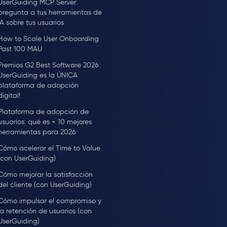
UserGuiding MCP Server:
pregunta a tus herramientas de
IA sobre tus usuarios
How to Scale User Onboarding
Past 100 MAU
Premios G2 Best Software 2026:
UserGuiding es la ÚNICA
plataforma de adopción
digital!
Plataforma de adopción de
usuarios: qué es + 10 mejores
herramientas para 2026
Cómo acelerar el Time to Value
(con UserGuiding)
Cómo mejorar la satisfacción
del cliente (con UserGuiding)
Cómo impulsar el compromiso y
la retención de usuarios (con
UserGuiding)