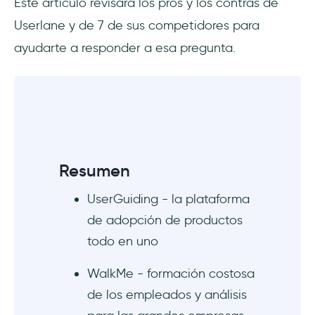
Este artículo revisará los pros y los contras de
conocimientos, pero escasa
Userlane y de 7 de sus competidores para
personalización
ayudarte a responder a esa pregunta.
5. SAP Enable Now - adopción de software
para empleados de empresa
6. Appcues - potente herramienta de
onboarding de usuarios, pero cara
7. Intro.js - biblioteca JS asequible que sirve
Resumen
para hacer sencillos tours del producto
UserGuiding - la plataforma
Conclusión
de adopción de productos
todo en uno
Preguntas Frecuentes
WalkMe - formación costosa
¿Quién debería usar Userlane?
de los empleados y análisis
¿Cuánto cuesta Userlane?