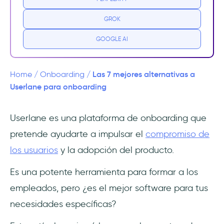
Faltan funciones críticas
GROK
Análisis limitados
GOOGLE AI
Las 7 mejores alternativas a Userlane
1. UserGuiding - la plataforma de adopción
Las 7 mejores alternativas a
Home
/
Onboarding
/
de productos todo en uno
Userlane para onboarding
Funciones de UserGuiding
Userlane es una plataforma de onboarding que
pretende ayudarte a impulsar el
compromiso de
2. WalkMe - formación de empleados y
análisis de costes para grandes empresas
los usuarios
y la adopción del producto.
3. Whatfix - adopción digital generalista
Es una potente herramienta para formar a los
para empresas, con precios poco claros
empleados, pero ¿es el mejor software para tus
necesidades específicas?
4. Stonly - herramienta de adopción de
productos con una sólida función de base de