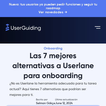
Nuevo: tus usuarios ya pueden pedir funciones y seguir tu
roadmap
Ver novedades →
Onboarding
Las 7 mejores
alternativas a Userlane
para onboarding
¿No es Userlane la herramienta adecuada para tu tarea
actual? Aquí tienes 7 alternativas que podrían ser
mejores para ti.
Escrito por
Última actualización
Selman Gökçe
June 12, 2024