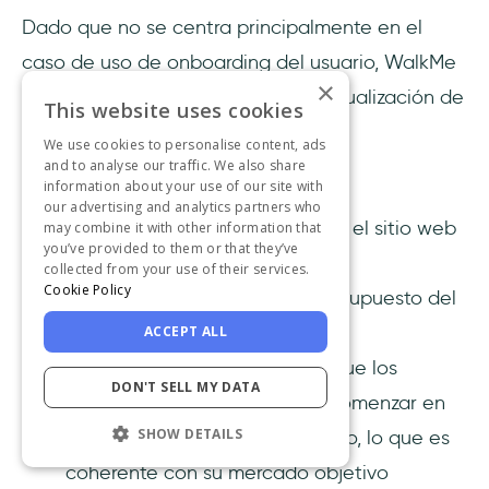
Dado que no se centra principalmente en el
caso de uso de onboarding del usuario, WalkMe
×
tampoco ofrece una función de actualización de
This website uses cookies
productos dentro de la aplicación.
We use cookies to personalise content, ads
and to analyse our traffic. We also share
Precios
information about your use of our site with
our advertising and analytics partners who
No disponible públicamente en el sitio web
may combine it with other information that
you’ve provided to them or that they’ve
de WalkMe
collected from your use of their services.
Cookie Policy
Requiere que obtengas un presupuesto del
equipo de ventas de WalkMe
ACCEPT ALL
Los informes en línea indican que los
DON'T SELL MY DATA
paquetes de WalkMe suelen comenzar en
SHOW DETAILS
torno a los 10.000 dólares al año, lo que es
coherente con su mercado objetivo