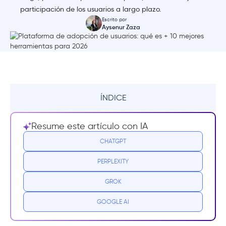
participación de los usuarios a largo plazo.
Escrito por
Aysenur Zaza
ÍNDICE
¿Qué es una plataforma de adopción de
Resume este artículo con IA
usuarios?
CHATGPT
Por qué los equipos compran una plataforma
PERPLEXITY
de adopción de usuarios
GROK
Por qué los equipos realmente compran
estas plataformas
GOOGLE AI
Señales de compra: cuando se convierte en