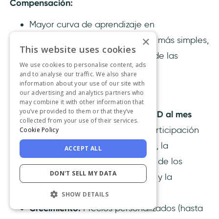
Compensación:
Mayor curva de aprendizaje en
×
comparación con herramientas más simples,
This website uses cookies
lo que dificulta el uso efectivo de las
We use cookies to personalise content, ads
funciones
and to analyse our traffic. We also share
information about your use of our site with
Precios:
our advertising and analytics partners who
may combine it with other information that
you’ve provided to them or that they’ve
Arrancador:
Empieza en
299 USD al mes
collected from your use of their services.
(hasta 2000 MAU). Incluye la participación
Cookie Policy
de los usuarios en la aplicación, la
ACCEPT ALL
segmentación y el seguimiento de los
DON'T SELL MY DATA
usuarios, las tendencias de uso y la
encuesta sobre el NPS
SHOW DETAILS
Crecimiento:
Precios personalizados (hasta