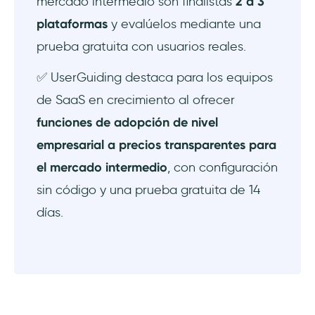
mercado intermedio son finalistas
2 a 3
Preguntas Frecuentes
plataformas
y evalúelos mediante una
prueba gratuita con usuarios reales.
¿Cuál es la diferencia entre una plataforma
de adopción de usuarios y una plataforma
✅ UserGuiding destaca para los equipos
de adopción digital?
de SaaS en crecimiento al ofrecer
¿Cuánto cuesta una plataforma de
funciones de adopción de nivel
adopción de usuarios?
empresarial a precios transparentes para
el mercado intermedio
, con configuración
¿Necesito conocimientos de codificación
para usar una plataforma de adopción de
sin código y una prueba gratuita de 14
usuarios?
días.
¿Cuánto tiempo lleva implementar una
plataforma de adopción de usuarios?