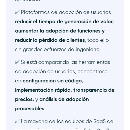
económica
✅ Plataformas de adopción de usuarios
9) Intercom: la mejor combinación de
reducir el tiempo de generación de valor,
adopción y soporte
aumentar la adopción de funciones y
10) Apty: lo mejor para el cumplimiento de
reducir la pérdida de clientes
, todo ello
los procesos
sin grandes esfuerzos de ingeniería.
Cómo preseleccionar la plataforma de
✅ Si está comparando las herramientas
adopción de usuarios adecuada (sin
de adopción de usuarios, concéntrese
sobrecomprar)
en
configuración sin código,
Qué buscar durante una prueba gratuita
implementación rápida, transparencia de
precios,
y
análisis de adopción
Errores de compra comunes (y cómo
procesables
.
evitarlos)
✅ La mayoría de los equipos de SaaS del
En resumen...