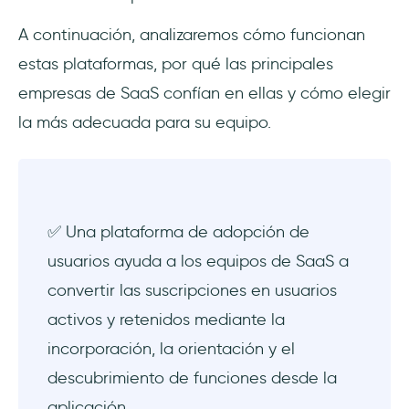
2) Userpilot: ideal para equipos de productos
basados en la analítica
A continuación, analizaremos cómo funcionan
estas plataformas, por qué las principales
3) Appcues: lo mejor para la adopción web y
empresas de SaaS confían en ellas y cómo elegir
móvil
la más adecuada para su equipo.
4) Pendo: lo mejor para el análisis de
productos empresariales
5) WalkMe: lo mejor para la adopción digital
por parte de los empleados
✅ Una plataforma de adopción de
usuarios ayuda a los equipos de SaaS a
6) Whatfix: ideal para uso de empleados y
convertir las suscripciones en usuarios
clientes de la empresa
activos y retenidos mediante la
7) Chameleon.io: lo mejor para SaaS de
incorporación, la orientación y el
diseño avanzado
descubrimiento de funciones desde la
8) Product Fruits: la mejor opción
aplicación.