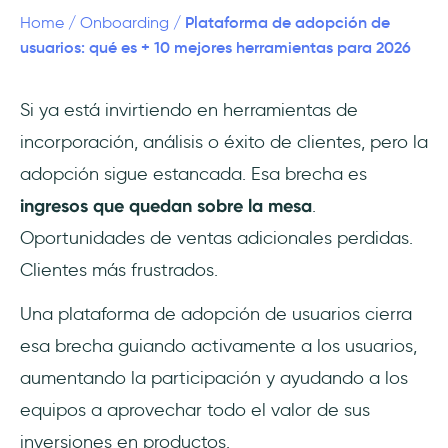
una prioridad
Plataforma de adopción de
Home
/
Onboarding
/
usuarios: qué es + 10 mejores herramientas para 2026
Para quién son (y no) las plataformas de
adopción de usuarios
Si ya está invirtiendo en herramientas de
incorporación, análisis o éxito de clientes, pero la
Qué comparan los equipos en la fase de
decisión
adopción sigue estancada. Esa brecha es
ingresos que quedan sobre la mesa
.
Los factores decisivos (no negociables)
Oportunidades de ventas adicionales perdidas.
Es bueno tener (depende del contexto)
Clientes más frustrados.
Las 10 mejores plataformas de adopción de
Una plataforma de adopción de usuarios cierra
usuarios para 2026
esa brecha guiando activamente a los usuarios,
aumentando la participación y ayudando a los
1) UserGuiding: el mejor dispositivo todo en
uno para equipos de SaaS en crecimiento
equipos a aprovechar todo el valor de sus
inversiones en productos.