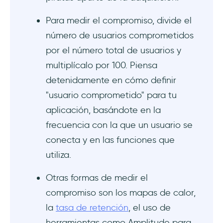
Conclusión
Para medir el compromiso, divide el
número de usuarios comprometidos
Preguntas Frecuentes
por el número total de usuarios y
¿Qué se considera compromiso?
multiplícalo por 100. Piensa
detenidamente en cómo definir
¿Qué es una buena tasa de compromiso?
"usuario comprometido" para tu
aplicación, basándote en la
¿Cómo puedo hacer que mi aplicación sea
más atractiva?
frecuencia con la que un usuario se
conecta y en las funciones que
utiliza.
Otras formas de medir el
compromiso son los mapas de calor,
la
tasa de retención
, el uso de
herramientas como Amplitude para