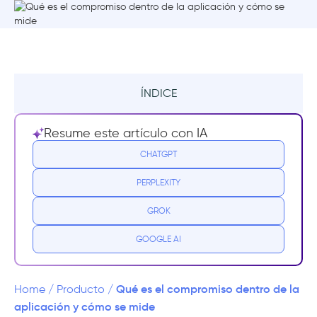
ÍNDICE
Resumen
Resume este artículo con IA
¿Qué es el compromiso in-app?
CHATGPT
PERPLEXITY
¿Qué afecta al compromiso in-app?
GROK
¿Por qué es importante el compromiso
dentro de la aplicación?
GOOGLE AI
Cómo medir el compromiso dentro de la
aplicación
Qué es el compromiso dentro de la
Home
/
Producto
/
aplicación y cómo se mide