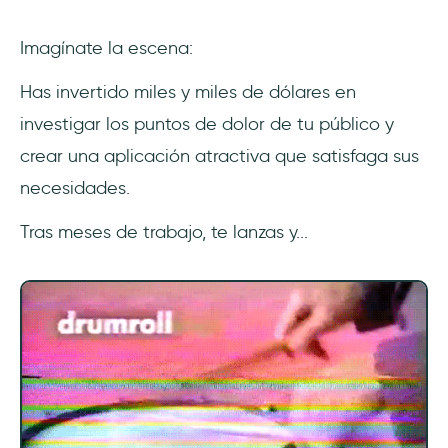
Fórmula de la tasa de compromiso in-app
Imagínate la escena:
¿Cuál es una buena tasa de compromiso
dentro de la aplicación?
Has invertido miles y miles de dólares en
investigar los puntos de dolor de tu público y
Métricas clave que se correlacionan con el
compromiso dentro de la aplicación
crear una aplicación atractiva que satisfaga sus
necesidades.
Herramientas para medir el compromiso
dentro de la aplicación
Tras meses de trabajo, te lanzas y...
Otras formas de medir el compromiso dentro
de la aplicación
Estrategias para mejorar el compromiso
dentro de la aplicación
Mapa del recorrido del usuario para
comprender su comportamiento