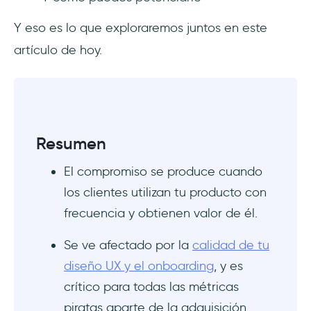
compromiso dentro de la aplicación
Y eso es lo que exploraremos juntos en este
artículo de hoy.
Proceso de registro complejo
Falta de integración social
Anuncios invasivos
Resumen
Demasiadas notificaciones (o muy pocas)
El compromiso se produce cuando
Ejemplos de compromiso en la aplicación
los clientes utilizan tu producto con
para inspirarse
frecuencia y obtienen valor de él.
Quora
Se ve afectado por la
calidad de tu
diseño UX y el onboarding
, y es
Duolingo
crítico para todas las métricas
Usersnap
piratas aparte de la adquisición.