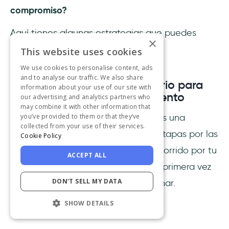
compromiso?
Aquí tienes algunas estrategias que puedes
×
probar.
This website uses cookies
We use cookies to personalise content, ads
and to analyse our traffic. We also share
Mapa del recorrido del usuario para
information about your use of our site with
comprender su comportamiento
our advertising and analytics partners who
may combine it with other information that
Un mapa del recorrido del usuario es una
you’ve provided to them or that they’ve
collected from your use of their services.
representación visual de todas las etapas por las
Cookie Policy
que pasa un usuario típico en su recorrido por tu
ACCEPT ALL
producto, desde que lo conoce por primera vez
DON'T SELL MY DATA
hasta el día en que decide abandonar.
SHOW DETAILS