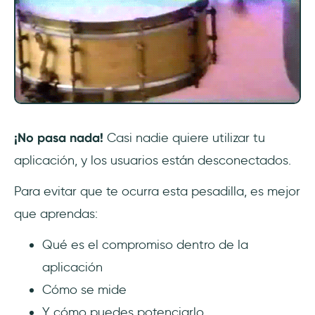
Crear experiencias a medida para la
personalización
Aprovechar los datos de los usuarios para
mejorar la orientación
Guiar a los nuevos usuarios hacia el valor
¡No pasa nada!
Casi nadie quiere utilizar tu
con un onboarding eficaz
aplicación, y los usuarios están desconectados.
Añadir elementos divertidos de
Para evitar que te ocurra esta pesadilla, es mejor
gamificación
que aprendas:
Transmitir mensajes oportunos y
Qué es el compromiso dentro de la
pertinentes
aplicación
Pruebas A/B para la optimización
Cómo se mide
Y cómo puedes potenciarlo
4 barreras comunes para un alto