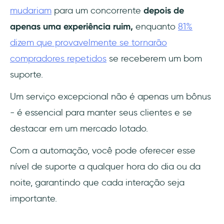
Algumas estatísticas relacionadas à
mudariam
para um concorrente
depois de
automação
apenas uma experiência ruim,
enquanto
81%
Tendências futuras na automação do
dizem que provavelmente se tornarão
atendimento ao cliente
compradores repetidos
se receberem um bom
suporte.
1- Avanços em IA
Um serviço excepcional não é apenas um bônus
2- Tecnologia de voz
- é essencial para manter seus clientes e se
3- Hiperpersonalização
destacar em um mercado lotado.
Alguns recursos a serem seguidos para
Com a automação, você pode oferecer esse
melhorar o atendimento ao cliente
nível de suporte a qualquer hora do dia ou da
noite, garantindo que cada interação seja
Conclusão
importante.
Perguntas Frequentes