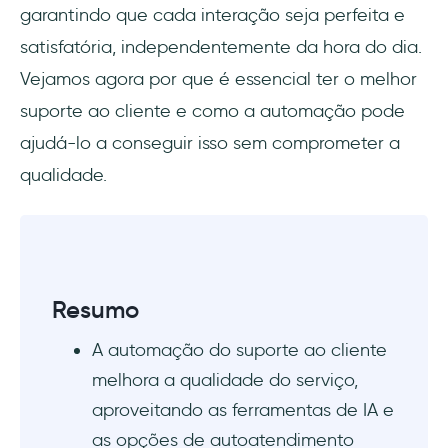
atendimento ao cliente
garantindo que cada interação seja perfeita e
satisfatória, independentemente da hora do dia.
1- Avalie suas necessidades de suporte ao
Vejamos agora por que é essencial ter o melhor
cliente
suporte ao cliente e como a automação pode
2- Identificar as tarefas adequadas para
ajudá-lo a conseguir isso sem comprometer a
automação
qualidade.
1- Implementação de IA no Contact Center
da Verizon
2- Aumento da eficiência da FlySafair com a
automação
Resumo
3- O sucesso da automação do MongoDB
A automação do suporte ao cliente
melhora a qualidade do serviço,
3- Escolha as ferramentas e plataformas de
aproveitando as ferramentas de IA e
CSA corretas
as opções de autoatendimento