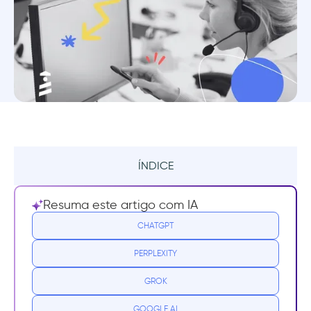
ÍNDICE
Resumo
Resuma este artigo com IA
Por que você precisa do melhor suporte ao
CHATGPT
cliente de todos os tempos?
PERPLEXITY
O que é automação do suporte ao
GROK
cliente?
GOOGLE AI