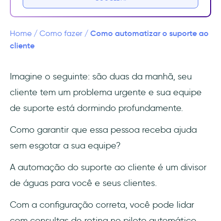
A importância da IA para o suporte ao
cliente
Como automatizar o suporte ao
Home
/
Como fazer
/
Elementos necessários para a automação
cliente
do cliente de suporte
Imagine o seguinte: são duas da manhã, seu
1- Elementos de comunicação
cliente tem um problema urgente e sua equipe
2- Elementos operacionais
de suporte está dormindo profundamente.
3- Elementos analíticos
Como garantir que essa pessoa receba ajuda
sem esgotar a sua equipe?
Recapitulando: Elementos necessários para
a automação do cliente de suporte
A automação do suporte ao cliente é um divisor
de águas para você e seus clientes.
Benefícios da automação do suporte ao
cliente
Com a configuração correta, você pode lidar
com consultas de rotina no piloto automático,