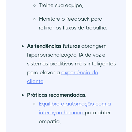
O que considerar ao implementar
Treine sua equipe,
estratégias de automação
Monitore o feedback para
1- Desenvolver um plano de automação
refinar os fluxos de trabalho.
abrangente
2- Treine a equipe e os clientes sobre as
As tendências futuras
abrangem
ferramentas de automação
hiperpersonalização, IA de voz e
sistemas preditivos mais inteligentes
3- Introduzir a automação gradualmente
para elevar a
experiência do
para evitar sobrecarregar os clientes
cliente
.‍
4- Encontre estratégias para superar as
Práticas recomendadas
:
limitações da automação
Equilibre a automação com a
5- Garanta que suas ferramentas se
interação humana
para obter
integrem aos sistemas de suporte ao cliente
empatia,
existentes