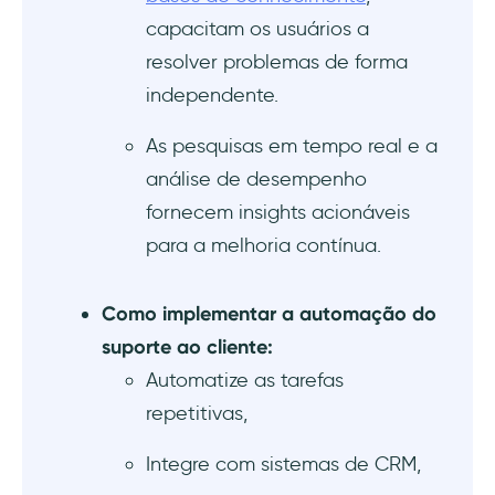
3- Equilibre a automação com a interação
capacitam os usuários a
humana
resolver problemas de forma
4- Monitoramento e aprimoramento
independente.
contínuos da automação
As pesquisas em tempo real e a
Desafios comuns na automação do suporte
análise de desempenho
ao cliente
fornecem insights acionáveis
Perda do toque humano
para a melhoria contínua.
Preocupações com a segurança
Como implementar a automação do
suporte ao cliente:
Dificuldades em ajudar com consultas
complexas
Automatize as tarefas
repetitivas,
Falta de uma equipe técnica para a
instalação
Integre com sistemas de CRM,