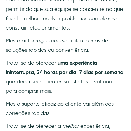
1- Tempos de resposta minimizados
permitindo que sua equipe se concentre no que
Economia de custos e maior ROI
faz de melhor: resolver problemas complexos e
construir relacionamentos.
Principais conclusões ✨
Mas a automação não se trata apenas de
2- Aumento da satisfação e da fidelidade do
soluções rápidas ou conveniência.
cliente
Trata-se de oferecer
uma experiência
3- Opções aprimoradas de
autoatendimento
ininterrupta, 24 horas por dia, 7 dias por semana
,
que deixa seus clientes satisfeitos e voltando
4- Sem esgotamento ao lidar com casos
para comprar mais.
complicados
Mas o suporte eficaz ao cliente vai além das
Recapitulando: Benefícios da automação do
correções rápidas.
suporte ao cliente
Trata-se de oferecer a
melhor
experiência,
Como implementar a automação do