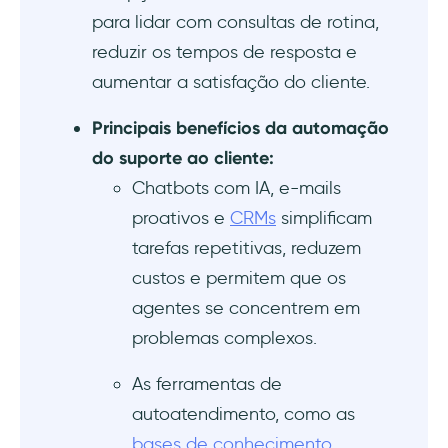
4- Integre-os aos seus sistemas existentes
para lidar com consultas de rotina,
reduzir os tempos de resposta e
5- Treine sua equipe
aumentar a satisfação do cliente.
6- Monitore o feedback para aprimoramento
Principais benefícios da automação
contínuo
do suporte ao cliente:
Recapitulando: Como implementar a
‍Chatbots com IA, e-mails
automação do atendimento ao cliente
proativos e
CRMs
simplificam
tarefas repetitivas, reduzem
Práticas recomendadas para automação do
custos e permitem que os
suporte ao cliente
agentes se concentrem em
1- Personalização e customização
problemas complexos.
2- Respostas automatizadas claras e
As ferramentas de
concisas
autoatendimento, como as
bases de conhecimento
,