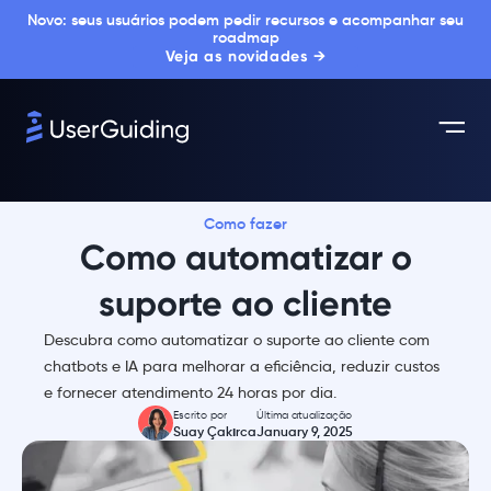
Novo: seus usuários podem pedir recursos e acompanhar seu
roadmap
Veja as novidades →
Como fazer
Como automatizar o
suporte ao cliente
Descubra como automatizar o suporte ao cliente com
chatbots e IA para melhorar a eficiência, reduzir custos
e fornecer atendimento 24 horas por dia.
Escrito por
Última atualização
Suay Çakırca
January 9, 2025