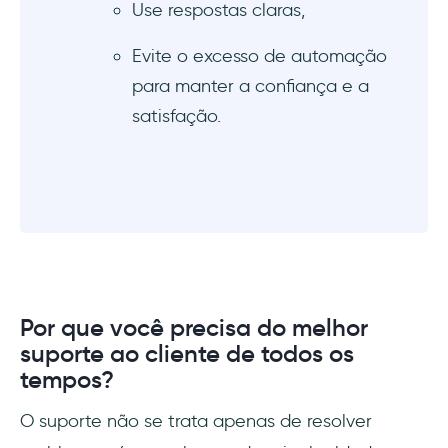
Use respostas claras,
Exemplos e aplicativos de automação
Evite o excesso de automação
1. Automação do atendimento ao cliente da
para manter a confiança e a
Amazon
satisfação.
2. Assistente virtual da Sephora
3. Roteamento automatizado de tíquetes da
Zendesk para suporte ao cliente
4. Recomendações personalizadas do
Spotify
Por que você precisa do melhor
5. Motorista automatizado e suporte ao
suporte ao cliente de todos os
cliente da Uber
tempos?
6. IA da máquina de venda automática da
O suporte não se trata apenas de resolver
Coca-Cola