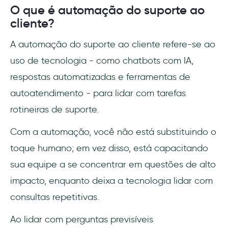
O que é automação do suporte ao
Por que devo automatizar meu suporte ao
cliente?
cliente?
A automação do suporte ao cliente refere-se ao
A automação pode substituir assistência
humana?
uso de tecnologia - como chatbots com IA,
respostas automatizadas e ferramentas de
Como identificar áreas para automação?
autoatendimento - para lidar com tarefas
rotineiras de suporte.
Com a automação, você não está substituindo o
toque humano; em vez disso, está capacitando
sua equipe a se concentrar em questões de alto
impacto, enquanto deixa a tecnologia lidar com
consultas repetitivas.
Ao lidar com perguntas previsíveis