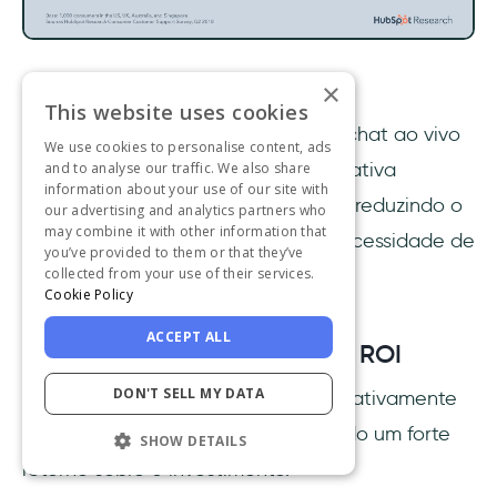
Fonte da imagem
×
This website uses cookies
Ferramentas automatizadas, como chat ao vivo
We use cookies to personalise content, ads
e chatbots, atendem a essa expectativa
and to analyse our traffic. We also share
information about your use of our site with
fornecendo respostas instantâneas, reduzindo o
our advertising and analytics partners who
may combine it with other information that
tempo de espera e eliminando a necessidade de
you’ve provided to them or that they’ve
collected from your use of their services.
repetir informações.
Cookie Policy
ACCEPT ALL
Economia de custos e maior ROI
DON'T SELL MY DATA
A automação também reduz significativamente
os custos de suporte, proporcionando um forte
SHOW DETAILS
retorno sobre o investimento.