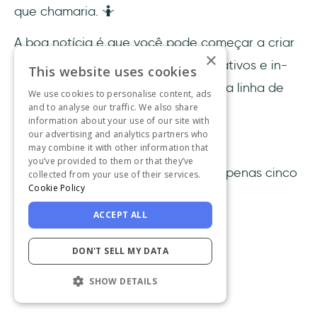
que chamaria. 🤷
A boa notícia é que você pode começar a criar
×
seus processos de onboarding interativos e in-
This website uses cookies
app sem precisar escrever uma única linha de
We use cookies to personalise content, ads
and to analyse our traffic. We also share
código.
information about your use of our site with
our advertising and analytics partners who
Com a
UserGuiding
.
may combine it with other information that
you’ve provided to them or that they’ve
Confira o que você pode fazer em apenas cinco
collected from your use of their services.
Cookie Policy
minutos: ⬇️
ACCEPT ALL
DON'T SELL MY DATA
SHOW DETAILS