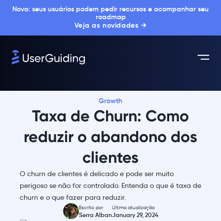
Novo: seus usuários podem pedir recursos e acompanhar seu
roadmap
Veja as novidades →
Growth
Taxa de Churn: Como
reduzir o abandono dos
clientes
O churn de clientes é delicado e pode ser muito
perigoso se não for controlado. Entenda o que é taxa de
churn e o que fazer para reduzir.
Escrito por
Última atualização
Serra Alban
January 29, 2024