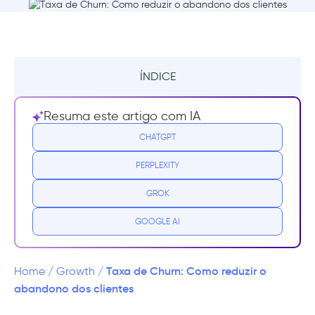
ÍNDICE
Resumo
Resuma este artigo com IA
O que é churn de clientes?
CHATGPT
PERPLEXITY
Como calcular a taxa de churn?
GROK
Quais são os tipos de churn de clientes?
GOOGLE AI
Por que os clientes dão churn?
1- Onboarding ruim
Taxa de Churn: Como reduzir o
Home
/
Growth
/
abandono dos clientes
2- Falha ao construir o relacionamento com