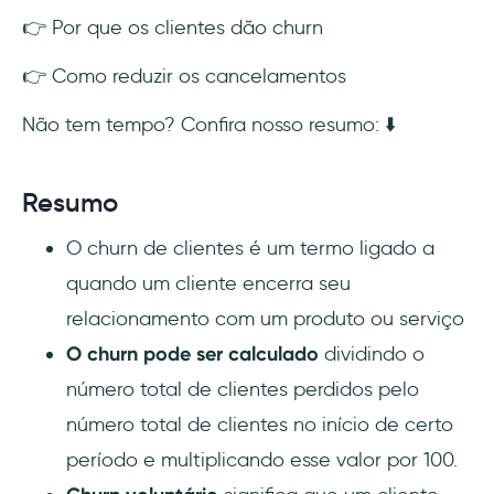
4- Revise a experiência do cliente
👉 Por que os clientes dão churn
5- Desenvolva um processo de onboarding
👉 Como reduzir os cancelamentos
melhor
Não tem tempo? Confira nosso resumo: ⬇️
6- Ofereça atendimento e suporte
melhores
Resumo
7- Converse com os clientes
O churn de clientes é um termo ligado a
quando um cliente encerra seu
8- Coloque as pessoas certas na questão
relacionamento com um produto ou serviço
O churn pode ser calculado
dividindo o
número total de clientes perdidos pelo
número total de clientes no início de certo
período e multiplicando esse valor por 100.