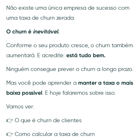
os clientes
Não existe uma única empresa de sucesso com
uma taxa de churn zerada.
3- Expectativas infladas
O churn é
inevitável.
4- Atendimento ao cliente ruim
Conforme o seu produto cresce, o churn também
5- Um concorrente mais convincente
aumentará. E acredite:
está tudo bem.
Como reduzir o churn?
Ninguém consegue prever o churn a longo prazo.
1- Conheça seu produto e sua base de
Mas você pode aprender a
manter a taxa o mais
clientes
baixa possível
. E hoje falaremos sobre isso.
2- Acompanhe e analise as métricas
Vamos ver:
certas
👉 O que é churn de clientes
3- Segmente os usuários de acordo com seu
CLV
👉 Como calcular a taxa de churn