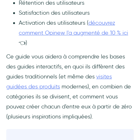
Rétention des utilisateurs
Section récapitulative
Satisfaction des utilisateurs
Comment choisir entre les trois ?
Activation des utilisateurs (
découvrez
comment Opinew l'a augmenté de 10 % ici
Guides interactifs vs Tutoriels traditionnels
👈)
Bonnes pratiques pour créer des guides
Ce guide vous aidera à comprendre les bases
interactifs efficaces
des guides interactifs, en quoi ils diffèrent des
1- Mettez l'utilisateur au centre, pas votre
guides traditionnels (et même des
visites
produit
guidées des produits
modernes), en combien de
catégories ils se divisent, et comment vous
2- Définissez clairement votre moment
Aha
pouvez créer chacun d'entre eux à partir de zéro
(plusieurs inspirations impliquées).
3- Rendez-le digeste avec des instructions
claires et concises