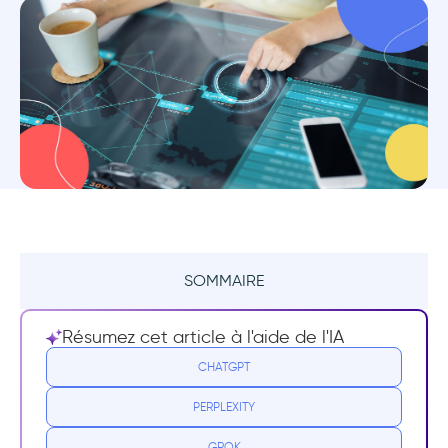
SOMMAIRE
Résumé
Résumez cet article à l'aide de l'IA
Qu'est-ce qu'un guide interactif ?
CHATGPT
PERPLEXITY
Pourquoi avez-vous besoin de guides
interactifs ?
GROK