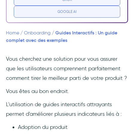
1- Engager vos utilisateurs pour une meilleure
GOOGLE AI
adoption
2- Améliorer le processus d'apprentissage
Guides Interactifs : Un guide
Home
/
Onboarding
/
pour la rétention
complet avec des exemples
3- Minimiser les tickets d'assistance grâce à
Vous cherchez une solution pour vous assurer
une meilleure compréhension
que les utilisateurs comprennent parfaitement
Les 3 principaux types de guides
comment tirer le meilleur parti de votre produit ?
interactifs
Vous êtes au bon endroit.
1- Guides pas à pas
L'utilisation de guides interactifs attrayants
2- Infobulles et pop-ups
permet d'améliorer plusieurs indicateurs liés à :
3- Guides interactifs vidéo
Adoption du produit