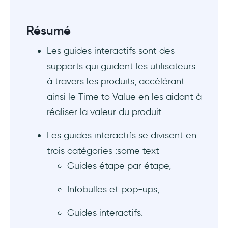
4- Intégrez des mécanismes de retour
d'information
Résumé
Qu'est-ce qu'un logiciel de guide interactif
Les guides interactifs sont des
?
supports qui guident les utilisateurs
Les 5 meilleurs outils de guide interactif pour
à travers les produits, accélérant
un taux d'adoption élevé
ainsi le Time to Value en les aidant à
réaliser la valeur du produit.
Conclusion
Les guides interactifs se divisent en
Questions Fréquentes
trois catégories :some text
Qu'est-ce qu'un guide interactif ?
Guides étape par étape,
Quels sont les meilleurs guides interactifs
Infobulles et pop-ups,
?
Guides interactifs.
Qu'est-ce qu'un logiciel de guide interactif