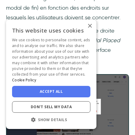
modal de fin) en fonction des endroits sur
lesquels les utilisateurs doivent se concentrer.
×
This website uses cookies
Pour ce faire, allez dans la section de droite
d'UserGuiding, trouvez la partie
Modal Placed
We use cookies to personalise content, ads
and to analyse our traffic. We also share
On
, et choisissez en fonction de l'interface
information about your use of our site with
our advertising and analytics partners who
utilisateur.
may combine it with other information that
you’ve provided to them or that they’ve
collected from your use of their services.
Cookie Policy
ACCEPT ALL
DON'T SELL MY DATA
SHOW DETAILS