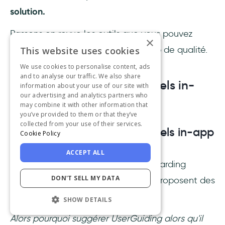
solution.
Passons en revue les outils que vous pouvez
×
utiliser pour créer des guides in-app de qualité.
This website uses cookies
We use cookies to personalise content, ads
and to analyse our traffic. We also share
Outils de création de tutoriels in-
information about your use of our site with
our advertising and analytics partners who
app (gratuits et payants)
may combine it with other information that
you’ve provided to them or that they’ve
collected from your use of their services.
UserGuiding - Outil de tutoriels in-app
Cookie Policy
sans code
ACCEPT ALL
En ce qui concerne les outils d'onboarding
DON'T SELL MY DATA
utilisateurs, la majorité d'entre eux proposent des
tutoriels in-app.
SHOW DETAILS
Alors pourquoi suggérer UserGuiding alors qu'il