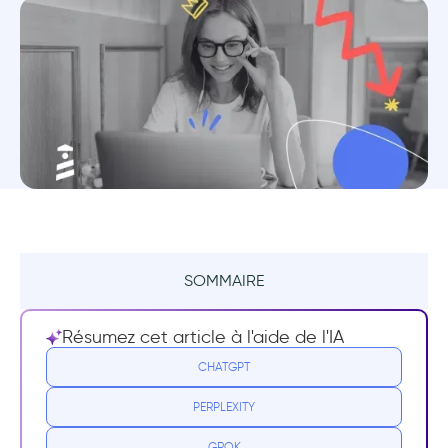
SOMMAIRE
En quoi consiste un tutoriel in-app ?
Résumez cet article à l'aide de l'IA
Pourquoi ai-je besoin d'un tutoriel in-app
CHATGPT
?
PERPLEXITY
1- Augmenter le taux d’acquisition clients
GROK