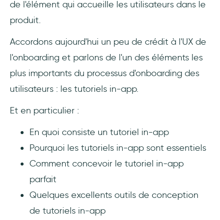
de l'élément qui accueille les utilisateurs dans le
6- Améliorez la récolte de feedbacks
produit.
7- Laissez les développeurs en-dehors de
Accordons aujourd'hui un peu de crédit à l'UX de
ça
l'onboarding et parlons de l'un des éléments les
Outils de création de tutoriels in-app
plus importants du processus d'onboarding des
(gratuits et payants)
utilisateurs : les tutoriels in-app.
UserGuiding - Outil de tutoriels in-app sans
Et en particulier :
code
En quoi consiste un tutoriel in-app
Outils open-source et gratuits :
Pourquoi les tutoriels in-app sont essentiels
Shepherd.js
Comment concevoir le tutoriel in-app
3 bons exemples de tutoriels in-app (desktop
parfait
et mobile)
Quelques excellents outils de conception
de tutoriels in-app
1- GhostwriterAI