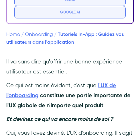
2- Augmenter la fidélisation des clients
GOOGLE AI
3- Diminuer les coûts et les efforts
Tutoriels In-App : Guidez vos
Home
/
Onboarding
/
7 conseils pour bien concevoir son tutoriel in-
utilisateurs dans l'application
app
Il va sans dire qu'offrir une bonne expérience
1- Faites en sorte que votre tutoriel in-app
utilisateur est essentiel.
soit court
Ce qui est moins évident, c'est que
l'UX de
2- Personnalisez votre tutoriel in-app
l'onboarding
constitue une partie importante de
3- Poussez les utilisateurs à l’action
l'UX globale de n'importe quel produit
.
4- Rendez l'exercice ludique
Et devinez ce qui va encore moins de soi ?
5- Suivez les statistiques de performance
Oui, vous l'avez deviné. L'UX d'onboarding. Il s'agit