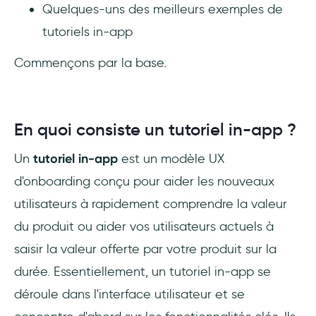
Quelques-uns des meilleurs exemples de
2- Picsart
tutoriels in-app
3- CapCut
Commençons par la base.
Conclusion
Questions Fréquentes
En quoi consiste un tutoriel in-app ?
What is in-app training?
Un
tutoriel in-app
est un modèle UX
d'onboarding conçu pour aider les nouveaux
What is an in-app guide?
utilisateurs à rapidement comprendre la valeur
How can I create an in-app tutorial?
du produit ou aider vos utilisateurs actuels à
saisir la valeur offerte par votre produit sur la
durée. Essentiellement, un tutoriel in-app se
déroule dans l'interface utilisateur et se