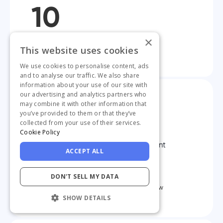
10
×
Augmentation du taux
This website uses cookies
d'activation
We use cookies to personalise content, ads
and to analyse our traffic. We also share
information about your use of our site with
our advertising and analytics partners who
may combine it with other information that
you’ve provided to them or that they’ve
Les utilisateurs peuvent suivre un
collected from your use of their services.
Cookie Policy
tutoriel in-app sur la configuration
des fonctionnalités qui les intéressent
ACCEPT ALL
le plus, juste après nos premiers
écrans d'onboarding. ”
DON'T SELL MY DATA
Rémi Drogoul
Head of Partnerships & Marketing @Opinew
SHOW DETAILS