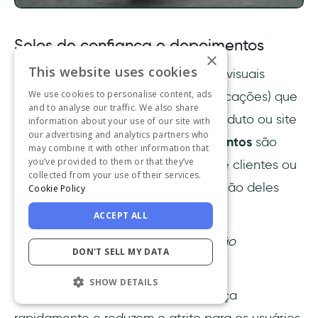
Selos de confiança e depoimentos
×
This website uses cookies
Os
selos de confiança
são símbolos visuais
We use cookies to personalise content, ads
(como selos de segurança ou certificações) que
and to analyse our traffic. We also share
asseguram aos usuários que seu produto ou site
information about your use of our site with
our advertising and analytics partners who
é seguro e confiável. Já os
depoimentos
são
may combine it with other information that
you’ve provided to them or that they’ve
avaliações positivas ou endossos de clientes ou
collected from your use of their services.
especialistas, destacando a satisfação deles
Cookie Policy
com seu produto.
ACCEPT ALL
Por que essas estratégias de PLG são
DON'T SELL MY DATA
importantes?
SHOW DETAILS
Porque eles estabelecem a confiança