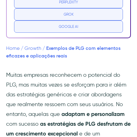
PERPLEXITY
7 exemplos de crescimento orientado pelo
GROK
produto
GOOGLE AI
1- UserGuiding
2- Slack
Exemplos de PLG com elementos
Home
/
Growth
/
eficazes e aplicações reais
3- Dropbox
Muitas empresas reconhecem o potencial do
4- Calendly
PLG, mas muitas vezes se esforçam para ir além
5- Notion
das estratégias genéricas e criar abordagens
que realmente ressoem com seus usuários. No
6- SocialSense
entanto, aquelas que
adaptam e personalizam
7- Basecamp
com sucesso
as estratégias de PLG desfrutam de
um crescimento excepcional
e de um
Conclusão