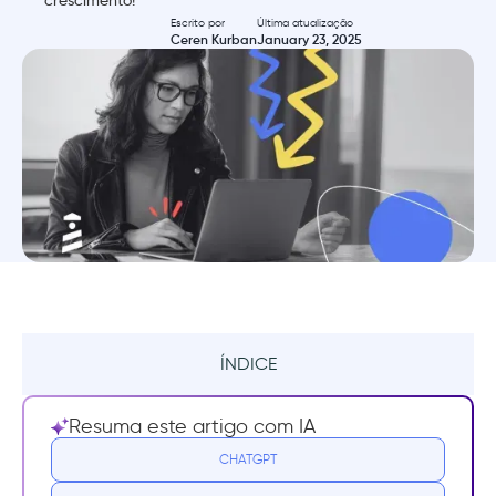
crescimento!
Escrito por
Última atualização
Ceren Kurban
January 23, 2025
ÍNDICE
Resumo
Resuma este artigo com IA
O que é uma estratégia de crescimento
CHATGPT
orientado pelo produto (PLG)?