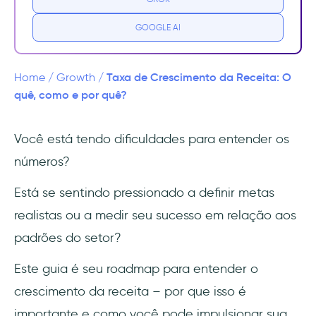
Quais insights você obterá ao monitorar a
GOOGLE AI
taxa de crescimento da receita?
1. Benchmarking de desempenho
Taxa de Crescimento da Receita: O
Home
/
Growth
/
quê, como e por quê?
2. Identificação de tendências de
crescimento
Você está tendo dificuldades para entender os
números?
3. Avaliação da saúde do negócio
Está se sentindo pressionado a definir metas
4. Avaliação de iniciativas estratégicas
realistas ou a medir seu sucesso em relação aos
5. Previsão de desempenho futuro
padrões do setor?
6. Alocação de recursos
Este guia é seu roadmap para entender o
crescimento da receita – por que isso é
7. Informações sobre o cliente
importante e como você pode impulsionar sua