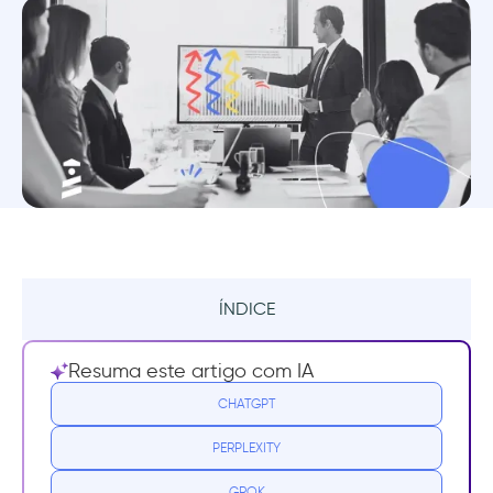
ÍNDICE
Resumo
Resuma este artigo com IA
O que é crescimento da receita?
CHATGPT
PERPLEXITY
Fórmula da taxa de crescimento da
receita
GROK