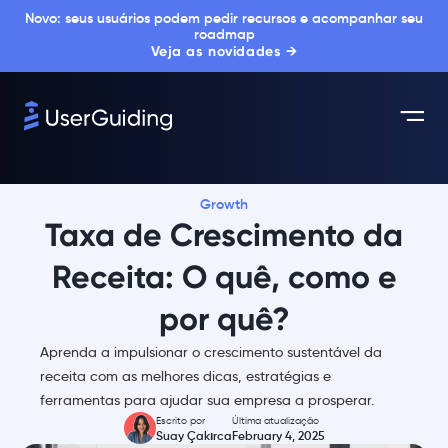
Novo: seus usuários podem pedir recursos e acompanhar seu
roadmap
Veja as novidades →
Growth
Taxa de Crescimento da
Receita: O quê, como e
por quê?
Aprenda a impulsionar o crescimento sustentável da
receita com as melhores dicas, estratégias e
ferramentas para ajudar sua empresa a prosperar.
Escrito por
Última atualização
Suay Çakırca
February 4, 2025