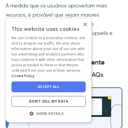
À medida que os usuários aproveitam mais
recursos, é provável que vejam maiores
×
benefícios, o que pode impulsionar o
This website uses cookies
crescimento da receita por meio de upsells e
We use cookies to personalise content, ads
cross-sells.
and to analyse our traffic. We also share
information about your use of our site with
our advertising and analytics partners who
may combine it with other information that
4. Melhoria do suporte ao cliente
you’ve provided to them or that they’ve
collected from your use of their services.
Recurso: Centros de ajuda e FAQs
Cookie Policy
ACCEPT ALL
DON'T SELL MY DATA
SHOW DETAILS