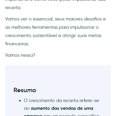
8. Relações com investidores
receita.
Como a UserGuiding pode te ajudar a
Vamos ver o essencial, seus maiores desafios e
melhorar a taxa de crescimento da
as melhores ferramentas para impulsionar o
receita?
crescimento sustentável e atingir suas metas
1. Experiência de onboarding aprimorada
financeiras.
Vamos nessa?
2. Engajamento personalizado dos
usuários
3. Aumento da adoção de recursos
4. Melhoria do suporte ao cliente
Resumo
5. Análises e inisights práticos
O crescimento da receita refere-se
ao
aumento das vendas de uma
6. Redução do churn