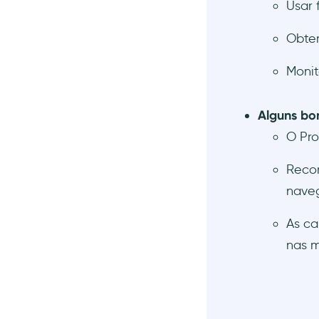
Usar 
Obter
Monit
Alguns bo
O Pro
Recom
nave
As ca
nas m