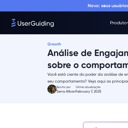
Novo: seus usuári
Produto
Growth
Análise de Engajam
sobre o comportam
Você está ciente do poder da análise de e
Resumo
seu comportamento? Veja aqui as principais
Escrito por
Última atualização
O que é a análise do
Serra Alban
February 7, 2025
engajamento do cliente?
Principais métricas que você
deve rastrear para melhorar o
engajamento do cliente
1- Net Promoter Score