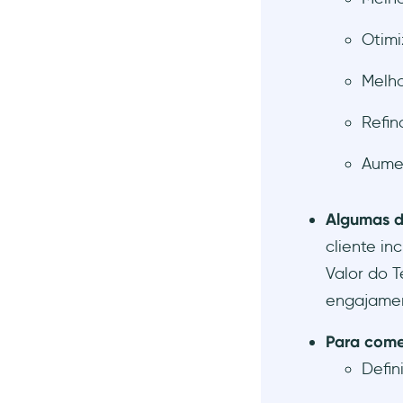
2- Recomendações
Otimi
personalizadas da
Amazon
Melho
3- Campanhas em redes
sociais da Nike
Refin
Conclusão
Aumen
Algumas d
cliente in
Valor do T
engajamen
Para come
Defin