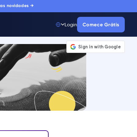
 as novidades →
Comece Grátis
Login
Top 50 entre
175.000+ Produtos
A única plataforma
de adoção digital
confiada por
milhares de
compradores
corporativos.
SAIBA MAIS