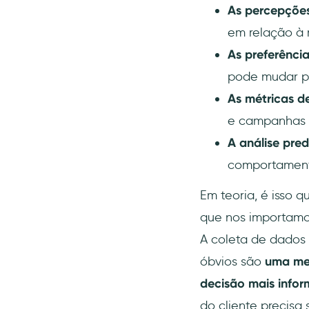
As percepçõe
em relação à 
As preferênci
pode mudar pa
As métricas 
e campanhas 
A análise pred
comportament
Em teoria, é isso 
que nos importamos
A coleta de dados 
óbvios são
uma me
decisão mais info
do cliente precisa