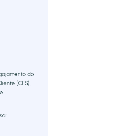
ngajamento do
liente (CES),
de
sa: