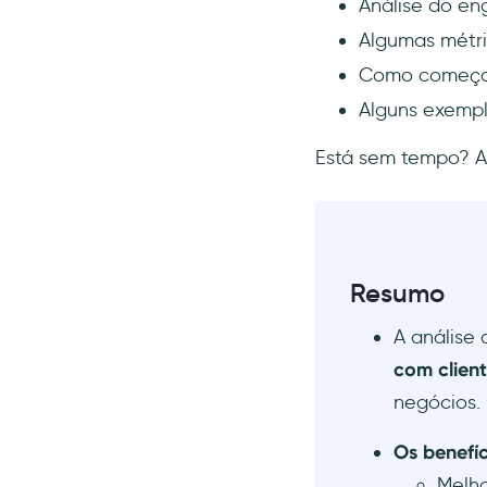
Análise do en
Coleta de dados: como medir o
Algumas métri
engajamento do cliente
Como começar
1- Deixe claras suas metas e
métricas
Alguns exemp
2- Implementar as
Está sem tempo? Aq
ferramentas necessárias
3- Realize pesquisas para
obter um melhor feedback
do cliente
4- Utilize sistemas de Gestão
Resumo
de Relacionamento com o
Cliente (CRM)
A análise 
5- Monitore e analise os
com clien
dados regularmente
negócios.
3 exemplos de engajamento do
cliente
Os benefíc
1- Programa de recompensas
do Starbucks
Melho