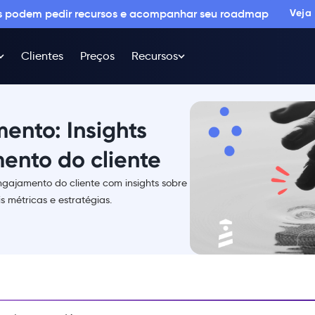
os podem pedir recursos e acompanhar seu roadmap
Veja
Clientes
Preços
Recursos
ento: Insights
ento do cliente
ngajamento do cliente com insights sobre
 métricas e estratégias.