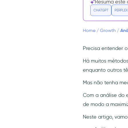
Resuma este a
(NPS)
CHATGPT
PERPLEX
2- Índice de Esforço do
Cliente (CES)
3- Valor da Vida Útil do
Aná
Home
/
Growth
/
Cliente (CLV ou LTV)
4- Taxa de churn dos
clientes
Precisa entender 
5- Taxa de engajamento
Há muitos métodos 
6- Resolução do primeiro
enquanto outros tê
contato (FCR)
7- Tempo médio de
Mas não tenha me
resposta
Com a análise do 
8- Tempo médio de
resolução
de modo a maximiz
9- Taxa de retenção de
clientes
Neste artigo, vamos
10- Usuários ativos