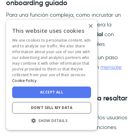
onboarding guiado
Para una función compleja, como incrustar un
×
código en tu aplicación web, considera la
This website uses cookies
posibilidad
de proporcionar un tutorial
con
We use cookies to personalise content, ads
pasos claros y demostraciones visuales.
and to analyse our traffic. We also share
information about your use of our site with
Si un usuario se queda atascado en un paso
our advertising and analytics partners who
may combine it with other information that
concreto, ofrécele un tooltip útil o un
mensaje
you’ve provided to them or that they’ve
collected from your use of their services.
dentro de la aplicación
.
Cookie Policy
ACCEPT ALL
Mostra historias de éxito para resaltar
la propuesta de valor
DON'T SELL MY DATA
Comparte ejemplos reales de cómo los usuarios
SHOW DETAILS
se han beneficiado de las nuevas funciones.