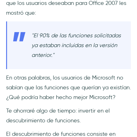
que los usuarios deseaban para Office 2007 les
Mensajes incoherentes
mostró que:
Contexto insuficiente
"El 90% de las funciones solicitadas
Dificultades técnicas
ya estaban incluidas en la versión
Apoyo o recursos limitados
anterior."
Resistencia al cambio
En otras palabras, los usuarios de Microsoft no
Problemas de sincronización
sabían que las funciones que querían ya existían.
Falta de personalización
¿Qué podría haber hecho mejor Microsoft?
Cómo potenciar el descubrimiento de
Te ahorraré algo de tiempo: invertir en el
funciones para una mayor adopción
descubrimiento de funciones.
Dirige las notificaciones en función del
El descubrimiento de funciones consiste en