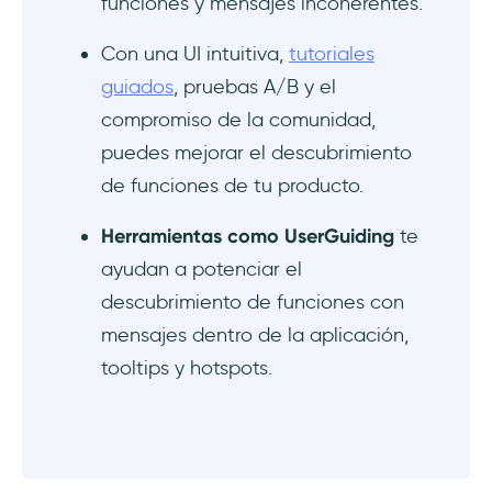
funciones y mensajes incoherentes.
¿Qué estrategias pueden utilizar las
Con una UI intuitiva,
tutoriales
empresas para impulsar el descubrimiento
guiados
, pruebas A/B y el
de funciones?
compromiso de la comunidad,
puedes mejorar el descubrimiento
¿Qué herramientas pueden ayudar a
descubrir funciones?
de funciones de tu producto.
¿Cómo pueden medir las empresas la
Herramientas como UserGuiding
te
eficacia de sus esfuerzos de descubrimiento
ayudan a potenciar el
de funciones?
descubrimiento de funciones con
mensajes dentro de la aplicación,
tooltips y hotspots.