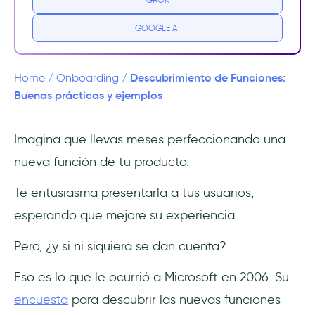
3 razones para centrarse en el proceso de
GOOGLE AI
descubrimiento de funciones
Experiencia de usuario mejorada
Descubrimiento de Funciones:
Home
/
Onboarding
/
Buenas prácticas y ejemplos
Mejor adopción del producto
Imagina que llevas meses perfeccionando una
Mejor ventaja competitiva
nueva función de tu producto.
Desafíos comunes al descubrimiento de
Te entusiasma presentarla a tus usuarios,
funciones
esperando que mejore su experiencia.
Complejidad abrumadora
Pero, ¿y si ni siquiera se dan cuenta?
Mal diseño de la interfaz de usuario
Eso es lo que le ocurrió a Microsoft en 2006. Su
Falta de explicaciones claras
encuesta
para descubrir las nuevas funciones