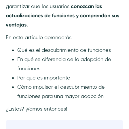
comportamiento del usuario para
garantizar que los usuarios
conozcan las
personalizarlas
actualizaciones de funciones y comprendan sus
Cronometra estratégicamente los mensajes
ventajas.
in-app para una comunicación proactiva
En este artículo aprenderás:
Emplea señales visuales estratégicamente
Qué es el descubrimiento de funciones
para una interfaz de usuario intuitiva
En qué se diferencia de la adopción de
Crea tutoriales interactivos con instrucciones
funciones
paso a paso para un onboarding guiado
Por qué es importante
Mostra historias de éxito para resaltar la
Cómo impulsar el descubrimiento de
propuesta de valor
funciones para una mayor adopción
Experimenta con diferentes enfoques para
¿Listos? ¡Vamos entonces!
las pruebas A/B
Crea comunidades online activas para el