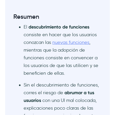
compromiso de la comunidad
Resumen
3 ejemplos inspiradores de descubrimiento
de funciones
El
descubrimiento de funciones
Flowla
consiste en hacer que los usuarios
conozcan las
nuevas funciones
,
TimeSolv
mientras que la adopción de
funciones consiste en convencer a
Instagram
los usuarios de que las utilicen y se
Conclusión
beneficien de ellas.
Preguntas Frecuentes
Sin el descubrimiento de funciones,
corres el riesgo de
abrumar a tus
¿Qué es el descubrimiento de funciones?
usuarios
con una UI mal colocada,
explicaciones poco claras de las
¿Por qué es importante el descubrimiento de
funciones?