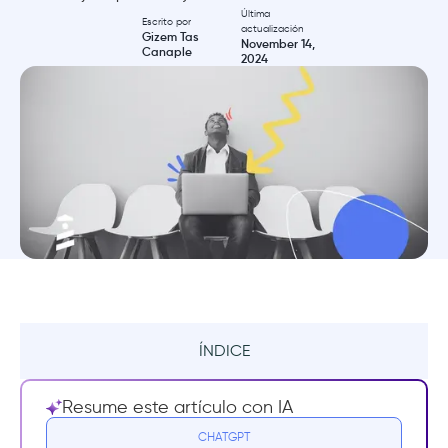
Última
Escrito por
actualización
Gizem Tas
November 14,
Canaple
2024
ÍNDICE
Resumen
Resume este artículo con IA
¿Qué son las plataformas de low-code?
CHATGPT