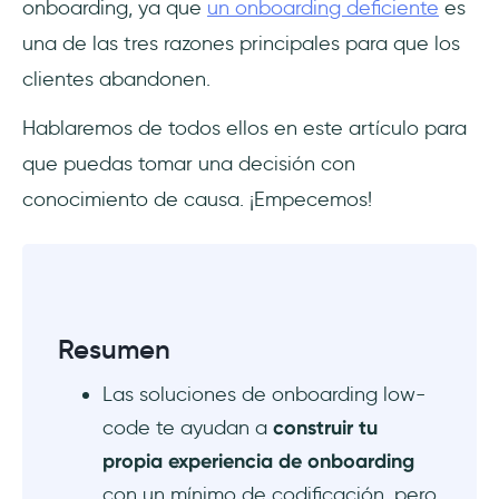
Pros y contras de las soluciones de
onboarding, ya que
un onboarding deficiente
es
onboarding de bajo código
una de las tres razones principales para que los
clientes abandonen.
Pros
Hablaremos de todos ellos en este artículo para
Contras
que puedas tomar una decisión con
Consideraciones futuras cuando optes por
conocimiento de causa. ¡Empecemos!
soluciones low-code
Escalabilidad de la solución
Posibilidad de ampliación a otros procesos
Resumen
empresariales
Las soluciones de onboarding low-
Supervisar y mejorar la experiencia de
code te ayudan a
construir tu
onboarding
propia experiencia de onboarding
Conclusión
con un mínimo de codificación, pero