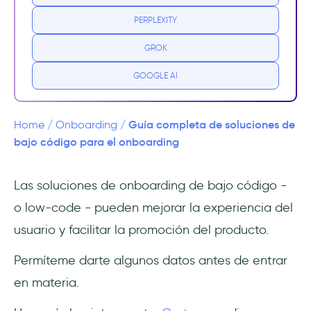
PERPLEXITY
¿Qué puede hacer el low-code por los
procesos de onboarding?
GROK
Funciones clave de las soluciones de
GOOGLE AI
onboarding low-code
Interfaz de arrastrar y soltar
Guía completa de soluciones de
Home
/
Onboarding
/
bajo código para el onboarding
Plantillas y componentes preconstruidos
Las soluciones de onboarding de bajo código -
Capacidad de integración
o low-code - pueden mejorar la experiencia del
Opciones de personalización
usuario y facilitar la promoción del producto.
Cómo implantar una solución de onboarding
Permíteme darte algunos datos antes de entrar
de bajo código
en materia.
Selecciona una plataforma low-code