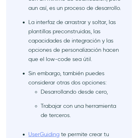
aun así, es un proceso de desarrollo.
Preguntas Frecuentes
La interfaz de arrastrar y soltar, las
¿Pueden las plataformas de bajo código
plantillas preconstruidas, las
gestionar flujos de onboarding
complejos?
capacidades de integración y las
opciones de personalización hacen
¿Hasta qué punto son personalizables las
que el low-code sea útil.
soluciones de onboarding creadas con
herramientas de bajo código?
Sin embargo, también puedes
considerar otras dos opciones:
¿Puedo integrar mi solución de onboarding
Desarrollando desde cero,
con otros sistemas utilizando una
plataforma low-code?
Trabajar con una herramienta
¿Es seguro crear flujos de onboarding con
de terceros.
plataformas de bajo código?
UserGuiding
te permite crear tu