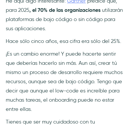
He aquí algo interesante:
Gartner
predice que,
adecuada
para 2025
, el 70% de las organizaciones
utilizarán
plataformas de bajo código o sin código para
Evalua los actuales procesos de
onboarding
sus aplicaciones.
Diseña el flujo del onboarding
Hace sólo cinco años, esa cifra era sólo del 25%.
¡Es un cambio enorme! Y puede hacerte sentir
Proba e itera
que deberías hacerlo sin más. Aun así, crear tú
2 alternativas a una solución de onboarding
mismo un proceso de desarrollo requiere muchos
low-code
recursos, aunque sea de bajo código. Tengo que
Desarrollar desde cero con tu propio
decir que aunque el low-code es increíble para
equipo
muchas tareas, el onboarding puede no estar
entre ellas.
Trabajar con una herramienta de terceros
centrada en el onboarding
Tienes que ser muy cuidadoso con tu