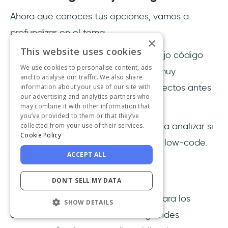
Ahora que conoces tus opciones, vamos a
profundizar en el tema.
×
This website uses cookies
Las soluciones de onboarding de bajo código
We use cookies to personalise content, ads
tienen pros y contras. Por tanto, es muy
and to analyse our traffic. We also share
importante considerar todos los aspectos antes
information about your use of our site with
our advertising and analytics partners who
de pasar a la fase de decisión.
may combine it with other information that
you’ve provided to them or that they’ve
La siguiente información te ayudará a analizar si
collected from your use of their services.
Cookie Policy
necesitas soluciones de onboarding low-code.
ACCEPT ALL
Pros
DON'T SELL MY DATA
El low-code es una opción segura para los
SHOW DETAILS
desarrolladores de software de grandes