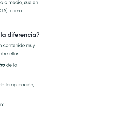
o o medio, suelen
CTA), como
 la diferencia?
un contenido muy
tre ellas:
tro
de la
e la aplicación,
n: