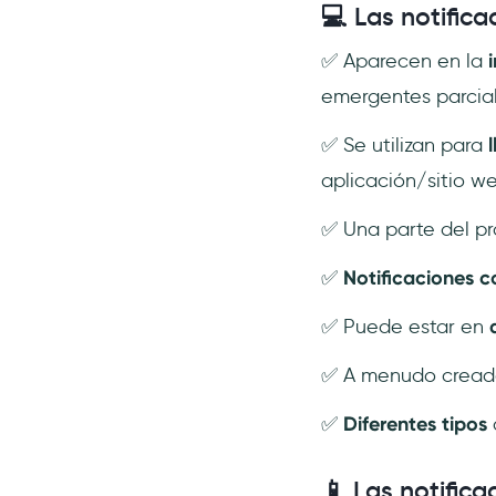
💻 Las notific
✅ Aparecen en la
emergentes parcial
✅ Se utilizan para
aplicación/sitio w
✅ Una parte del p
✅
Notificaciones c
✅ Puede estar en
✅ A menudo cread
✅
Diferentes tipos
d
📱 Las notific