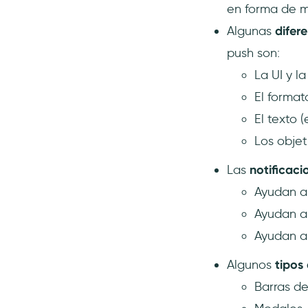
en forma de mo
Preguntas Frecuentes
Algunas
difer
¿Qué significan las
push son:
notificaciones in-app?
La UI y la
¿Qué es la configuración de
las notificaciones in-app?
El format
¿Cómo se llaman las
El texto 
notificaciones in-app?
Los objeti
¿Por qué son importantes las
notificaciones dentro de la
Las
notificaci
aplicación?
Ayudan a 
Ayudan a
Ayudan a 
Algunos
tipos
Barras d