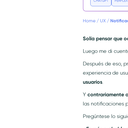
CHATGPT
PERPLEX
5 tipos de notificaciones in-app
y cuándo utilizar cada una de
ellas
Notifica
Home
/
UX
/
1- Barras de anuncios /
notificaciones
Solía pensar que od
2- Modales
3- Notificaciones
Luego me di cuenta
deslizantes
Después de eso, pr
4- Tooltips
experiencia de us
5- Hotspots
usuarios
.
Bonus: Chatbots 🤖
5 ejemplos de notificaciones in-
Y
contrariamente a
app perfectas para móvil, web y
las notificaciones 
desktop
Aplicaciones móviles
Pregúntese lo sigui
Sitios y productos web