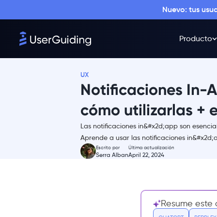
Nuevo: tus usu
Resumen
¿Qué son las notificaciones in-
app?
Producto
Notificaciones push vs.
Notificaciones in-app: ¿cuál es la
diferencia?
UX
Notificaciones In-
💻 Las notificaciones in-app
son…
cómo utilizarlas +
📱 Las notificaciones push
son…
Las notificaciones in&#x2d;app son esencial
¿Por qué utilizar las
Aprende a usar las notificaciones in&#x2d;
notificaciones in-app?
Escrito por
Última actualización
Serra Alban
April 22, 2024
1- Lugar adecuado, momento
adecuado
2- CTAs más exitosos
3- Mejor texto donde
Resume este a
importa