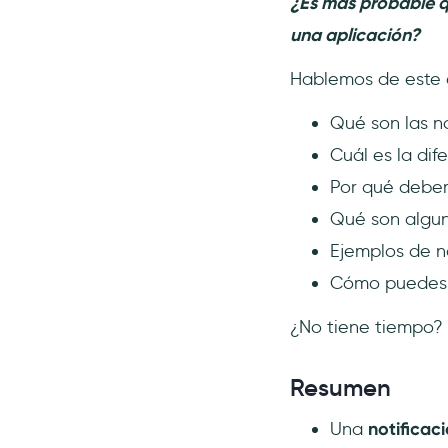
¿Es más probable q
Aplicaciones de escritorio
una aplicación?
Cómo crear una notificación in-
app en 5 pasos
Hablemos de este c
1- Empieza con el viaje del
usuario 🏃
Qué son las n
2- Segmenta a los usuarios
Cuál es la dif
🎯
Por qué deberí
3- Diseña bien la notificación
Qué son algun
🎨
Ejemplos de no
4- Lánzala 🚀
Cómo puedes c
Sin código, sin dolor: Las
notificaciones in-app bien
hechas 👏
¿No tiene tiempo? 
👉 Pruébelo GRATIS 👈
Resumen
5- Recarga, analiza y
reagrupa
Una
notificac
Conclusión