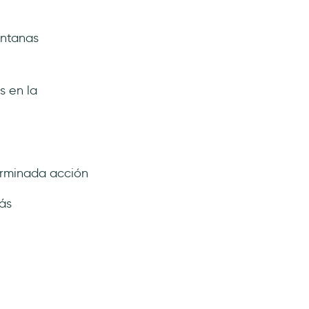
ntanas
s en la
erminada acción
ás