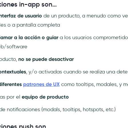
aciones in-app son…
interfaz de usuario
de un producto, a menudo como ve
es o a pantalla completa
llamar a la acción o guiar
a los usuarios comprometido
eb/software
roducto,
no se puede desactivar
ontextuales
, y/o activadas cuando se realiza una det
diferentes
patrones de UX
como tooltips, modales, y m
as por el
equipo de producto
e notificaciones (modals, tooltips, hotspots, etc.)
aciones push son…