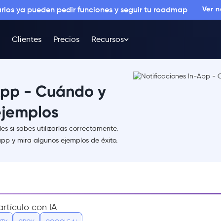
arios ya pueden pedir funciones y seguir tu roadmap
Ver 
Clientes
Precios
Recursos
App - Cuándo y
 ejemplos
es si sabes utilizarlas correctamente.
app y mira algunos ejemplos de éxito.
rtículo con IA