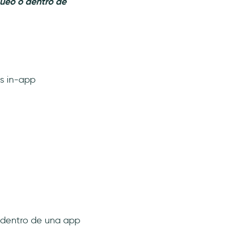
queo o dentro de
es in-app
 dentro de una app