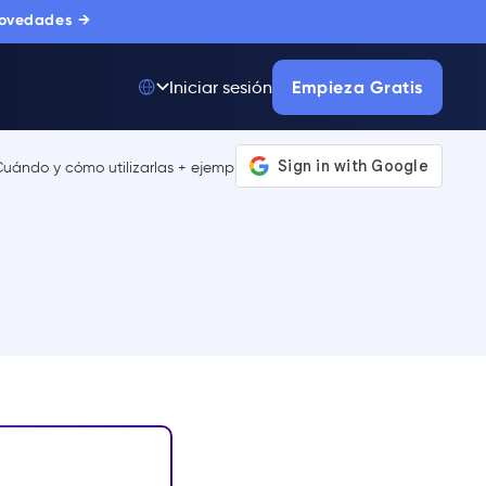
novedades →
Empieza Gratis
Iniciar sesión
Top 50 entre
175.000+ Productos
La única plataforma
de adopción digital
en la que confían
miles de
compradores
corporativos.
MÁS INFORMACIÓN